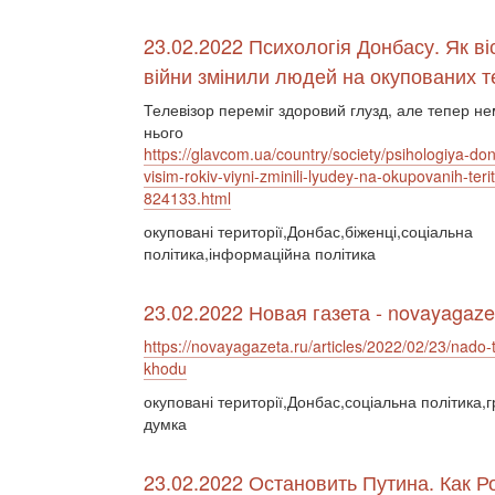
23.02.2022 Психологія Донбасу. Як віс
війни змінили людей на окупованих т
Телевізор переміг здоровий глузд, але тепер не
нього
https://glavcom.ua/country/society/psihologiya-do
visim-rokiv-viyni-zminili-lyudey-na-okupovanih-terito
824133.html
окуповані території,Донбас,біженці,соціальна
політика,інформаційна політика
23.02.2022 Новая газета - novayagaze
https://novayagazeta.ru/articles/2022/02/23/nado-t
khodu
окуповані території,Донбас,соціальна політика,
думка
23.02.2022 Остановить Путина. Как 