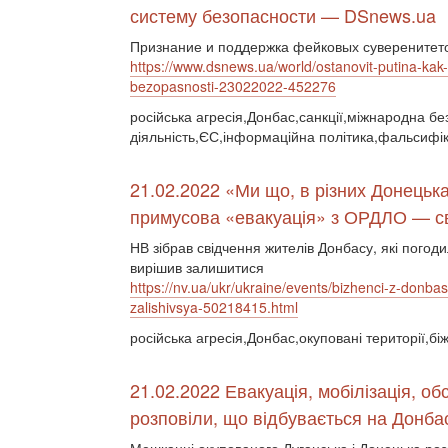
систему безопасности — DSnews.ua
Признание и поддержка фейковых суверенитето
https://www.dsnews.ua/world/ostanovit-putina-ka
bezopasnosti-23022022-452276
російська агресія,Донбас,санкції,міжнародна бе
діяльність,ЄС,інформаційна політика,фальсифік
21.02.2022 «Ми що, в різних Донець
примусова «евакуація» з ОРДЛО — сві
НВ зібрав свідчення жителів Донбасу, які погоди
вирішив залишитися
https://nv.ua/ukr/ukraine/events/bizhenci-z-donba
zalishivsya-50218415.html
російська агресія,Донбас,окуповані території,бі
21.02.2022 Евакуація, мобілізація, об
розповіли, що відбувається на Донба