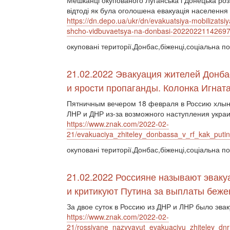
Мешканці окупованого Луганська і Донецька розпо
відтоді як була оголошена евакуація населення і
https://dn.depo.ua/ukr/dn/evakuatsiya-mobilizatsiy
shcho-vidbuvaetsya-na-donbasi-2022022114269
окуповані території,Донбас,біженці,соціальна по
21.02.2022 Эвакуация жителей Донбас
и ярости пропаганды. Колонка Игнат
Пятничным вечером 18 февраля в Россию хлын
ЛНР и ДНР из-за возможного наступления укра
https://www.znak.com/2022-02-
21/evakuaciya_zhiteley_donbassa_v_rf_kak_putin
окуповані території,Донбас,біженці,соціальна по
21.02.2022 Россияне называют эвак
и критикуют Путина за выплаты беж
За двое суток в Россию из ДНР и ЛНР было эва
https://www.znak.com/2022-02-
21/rossiyane_nazyvayut_evakuaciyu_zhiteley_dnr