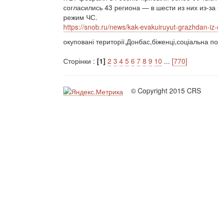
согласились 43 региона — в шести из них из-з
режим ЧС.
https://snob.ru/news/kak-evakuiruyut-grazhdan-iz-d
окуповані території,Донбас,біженці,соціальна по
Сторінки :
[1]
2
3
4
5
6
7
8
9
10
...
[770]
© Copyright 2015 CRS