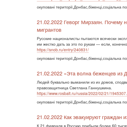
окуповані території,Донбас,біженці,соціальна по
21.02.2022 Геворг Мирзаян. Почему 
мигрантов
Русские националисты пытаются всячески эксп
им жестко дать за это по рукам — если, конечно
https://snob.ru/entry/240831/
окуповані території,Донбас,біженці,соціальна п
21.02.2022 «Эта волна беженцев из
Людей буквально выманили из их домов, сподвиг
правозащитница Светлана Ганнушкина.
https://www.rosbalt.ru/russia/2022/02/21/1945307
окуповані території,Донбас,біженці,соціальна по
21.02.2022 Как эвакуируют граждан 
К 21 февраля в Россию прибыли более 60 тыся