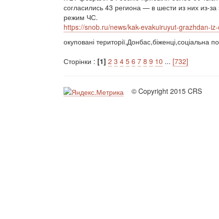
согласились 43 региона — в шести из них из-з
режим ЧС.
https://snob.ru/news/kak-evakuiruyut-grazhdan-iz-d
окуповані території,Донбас,біженці,соціальна по
Сторінки :
[1]
2
3
4
5
6
7
8
9
10
...
[732]
© Copyright 2015 CRS