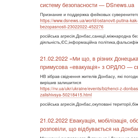
систему безопасности — DSnews.ua
Признание и поддержка фейковых суверенитето
https://www.dsnews.ua/world/ostanovit-putina-ka
bezopasnosti-23022022-452276
російська агресія,Донбас,санкції,міжнародна бе
діяльність,ЄС,інформаційна політика,фальсифік
21.02.2022 «Ми що, в різних Донець
примусова «евакуація» з ОРДЛО — сві
НВ зібрав свідчення жителів Донбасу, які погоди
вирішив залишитися
https://nv.ua/ukr/ukraine/events/bizhenci-z-donba
zalishivsya-50218415.html
російська агресія,Донбас,окуповані території,бі
21.02.2022 Евакуація, мобілізація, об
розповіли, що відбувається на Донба