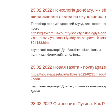
23.02.2022 Психологія Донбасу. Як віс
війни змінили людей на окупованих т
Телевізор переміг здоровий глузд, але тепер не
нього
https://glavcom.ua/country/society/psihologiya-do
visim-rokiv-viyni-zminili-lyudey-na-okupovanih-terito
824133.html
окуповані території,Донбас,біженці,соціальна
політика,інформаційна політика
23.02.2022 Новая газета - novayagaze
https://novayagazeta.ru/articles/2022/02/23/nado-t
khodu
окуповані території,Донбас,соціальна політика,
думка
23.02.2022 Остановить Путина. Как 