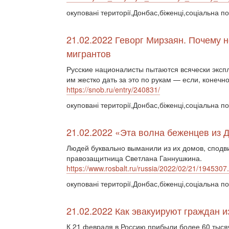
окуповані території,Донбас,біженці,соціальна по
21.02.2022 Геворг Мирзаян. Почему 
мигрантов
Русские националисты пытаются всячески эксп
им жестко дать за это по рукам — если, конечно
https://snob.ru/entry/240831/
окуповані території,Донбас,біженці,соціальна п
21.02.2022 «Эта волна беженцев из
Людей буквально выманили из их домов, сподвиг
правозащитница Светлана Ганнушкина.
https://www.rosbalt.ru/russia/2022/02/21/1945307
окуповані території,Донбас,біженці,соціальна по
21.02.2022 Как эвакуируют граждан 
К 21 февраля в Россию прибыли более 60 тыся