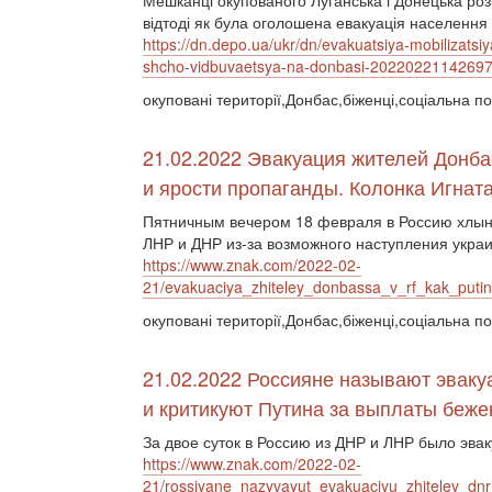
Мешканці окупованого Луганська і Донецька розпо
відтоді як була оголошена евакуація населення і
https://dn.depo.ua/ukr/dn/evakuatsiya-mobilizatsiy
shcho-vidbuvaetsya-na-donbasi-2022022114269
окуповані території,Донбас,біженці,соціальна по
21.02.2022 Эвакуация жителей Донбас
и ярости пропаганды. Колонка Игнат
Пятничным вечером 18 февраля в Россию хлын
ЛНР и ДНР из-за возможного наступления укра
https://www.znak.com/2022-02-
21/evakuaciya_zhiteley_donbassa_v_rf_kak_putin
окуповані території,Донбас,біженці,соціальна по
21.02.2022 Россияне называют эвак
и критикуют Путина за выплаты беж
За двое суток в Россию из ДНР и ЛНР было эва
https://www.znak.com/2022-02-
21/rossiyane_nazyvayut_evakuaciyu_zhiteley_dnr