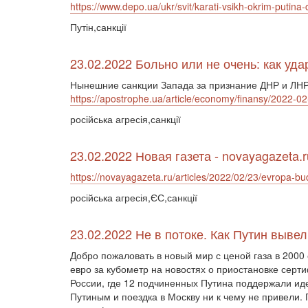
https://www.depo.ua/ukr/svit/karati-vsikh-okrim-putin
Путін,санкції
23.02.2022 Больно или не очень: как уд
Нынешние санкции Запада за признание ДНР и ЛНР
https://apostrophe.ua/article/economy/finansy/2022-0
російська агресія,санкції
23.02.2022 Новая газета - novayagazeta.r
https://novayagazeta.ru/articles/2022/02/23/evropa-bud
російська агресія,ЄС,санкції
23.02.2022 Не в потоке. Как Путин вывел
Добро пожаловать в новый мир с ценой газа в 2000
евро за кубометр на новостях о приостановке сер
России, где 12 подчиненных Путина поддержали ид
Путиным и поездка в Москву ни к чему не привели.