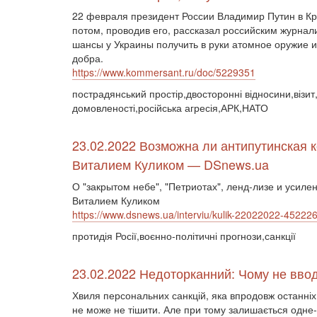
22 февраля президент России Владимир Путин в К
потом, проводив его, рассказал российским журнал
шансы у Украины получить в руки атомное оружие и 
добра.
https://www.kommersant.ru/doc/5229351
пострадянський простір,двосторонні відносини,візит,
домовленості,російська агресія,АРК,НАТО
23.02.2022 Возможна ли антипутинская 
Виталием Куликом — DSnews.ua
О "закрытом небе", "Петриотах", ленд-лизе и усил
Виталием Куликом
https://www.dsnews.ua/interviu/kulik-22022022-45222
протидія Росії,воєнно-політичні прогнози,санкції
23.02.2022 Недоторканний: Чому не вводя
Хвиля персональних санкцій, яка впродовж останніх дв
не може не тішити. Але при тому залишається одне-