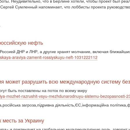
оты. Неудивительно, что в Берлине хотели, чтобы проект был реал
. Сергей Сумленный напоминает, что лоббисты проекта руководств
ї
российскую нефть
Россией ДНР и ЛНР, а другие хранят молчание, включая ближайших
ovskaya-araviya-zamenit-rossiyskuyu-neft-1031222112
ссия может разрушить всю международную систему б
гут быть поставлены на поток по всему миру
ossiya-mozhet-razrushit-vsyu-mezhdunarodnuyu-sistemu-bezopasnosti
а,російська загроза,підривна діяльність,ЄС,інформаційна політика,
 месть за Украину
ира» и претендует на глобальную мультикультурную роль, говорит