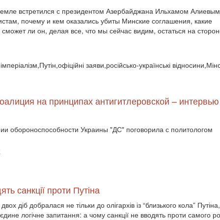
ремле встретился с президентом Азербайджана Ильхамом Алиевым
истам, почему и кем оказались убиты Минские соглашения, какие
сможет ли он, делая все, что мы сейчас видим, остаться на сторон
імперіалізм,Путін,офіційні заяви,російсько-українські відносини,Мінс
коалиция на принципах антигитлеровской – интервью
ении обороноспособности Украины "ДС" поговорила с политологом
6
ть санкції проти Путіна
ох діб добралася не тільки до олігархів із “близького кола” Путіна,
єдине логічне запитання: а чому санкції не вводять проти самого р