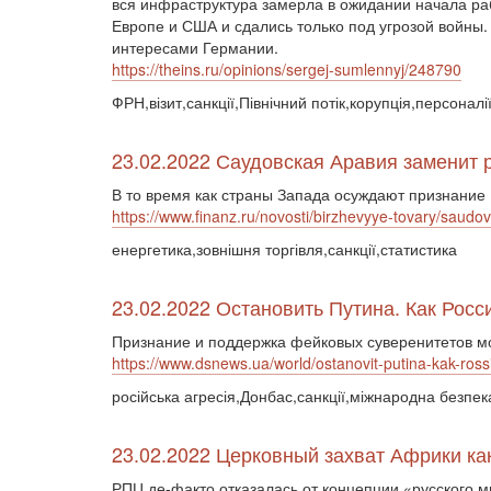
вся инфраструктура замерла в ожидании начала раб
Европе и США и сдались только под угрозой войны
интересами Германии.
https://theins.ru/opinions/sergej-sumlennyj/248790
ФРН,візит,санкції,Північний потік,корупція,персоналі
23.02.2022 Саудовская Аравия заменит 
В то время как страны Запада осуждают признание 
https://www.finanz.ru/novosti/birzhevyye-tovary/saud
енергетика,зовнішня торгівля,санкції,статистика
23.02.2022 Остановить Путина. Как Ро
Признание и поддержка фейковых суверенитетов мо
https://www.dsnews.ua/world/ostanovit-putina-kak-r
російська агресія,Донбас,санкції,міжнародна безпек
23.02.2022 Церковный захват Африки как
РПЦ де-факто отказалась от концепции «русского м