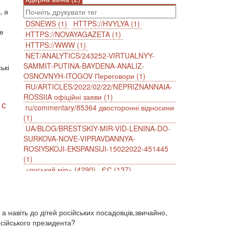
, а
DSNEWS (1)
HTTPS://HVYLYA (1)
е
HTTPS://NOVAYAGAZETA (1)
HTTPS://WWW (1)
NET/ANALYTICS/243252-VIRTUALNYY-
SAMMIT-PUTINA-BAYDENA-ANALIZ-
ькі
OSNOVNYH-ITOGOV Переговори (1)
RU/ARTICLES/2022/02/22/NEPRIZNANNAIA-
ROSSIIA офіційні заяви (1)
 с
ru/commentary/85364 двосторонні відносини
(1)
UA/BLOG/BRESTSKIY-MIR-VID-LENINA-DO-
SURKOVA-NOVE-VIPRAVDANNYA-
ROSIYSKOJI-EKSPANSIJI-15022022-451445
(1)
«руський мір» (4290)
ЄС (137)
імперіалізм (38)
інформаційна безпека (2)
інформаційна війна (3847)
інформаційна політика (903)
 а навіть до дітей російських посадовців,звичайно,
інцидент (1246)
іслам (510)
історія (4811)
осійського президента?
агресія (2)
антиамериканізм (1188)