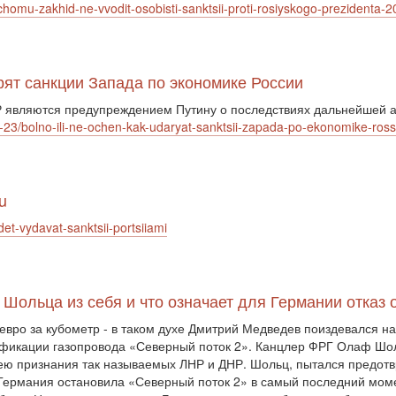
a-chomu-zakhid-ne-vvodit-osobisti-sanktsii-proti-rosiyskogo-prezident
арят санкции Запада по экономике России
 являются предупреждением Путину о последствиях дальнейшей а
2-23/bolno-ili-ne-ochen-kak-udaryat-sanktsii-zapada-po-ekonomike-ross
u
et-vydavat-sanktsii-portsiiami
 Шольца из себя и что означает для Германии отказ 
 евро за кубометр - в таком духе Дмитрий Медведев поиздевался н
тификации газопровода «Северный поток 2». Канцлер ФРГ Олаф Шо
ею признания так называемых ЛНР и ДНР. Шольц, пытался предотвр
 Германия остановила «Северный поток 2» в самый последний момен