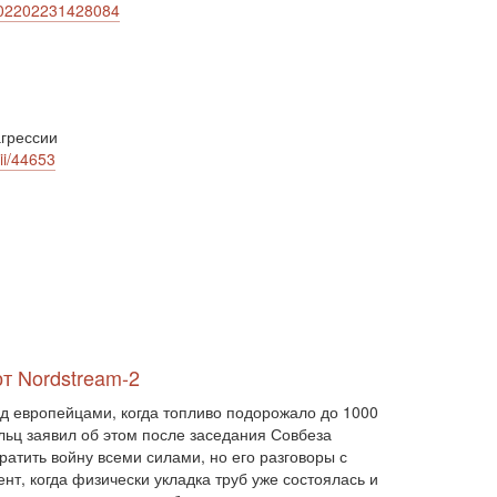
a-202202231428084
антисемітизм (1)
АРК (7225)
Афганістан (14)
біженці (126)
Білорусь (111)
безпека (2)
безробіття (295)
бюджет (1557)
відносини (1)
візит (1601)
війна (1682)
ВВП (1030)
Великобританія (17)
грессии
вибори (5377)
ii/44653
внутрішньополітичні прогнози (6)
внутрішня політика (9225)
воєнні дії (1022)
воєнно-політичні прогнози (4976)
воєнно-політичні прогнози (1)
восторонні відносини (1)
ВПК (2634)
врегулювання (2782)
врегулювання конфлікту (1191)
врегулювання (1)
гібридна війна (3724)
гонка озброєнь (720)
от Nordstream-2
громадська думка (1837)
громадська думка Путін (1)
ад европейцами, когда топливо подорожало до 1000
громадянське права людини (1)
льц заявил об этом после заседания Совбеза
громадянське суспільство (1751)
атить войну всеми силами, но его разговоры с
т, когда физически укладка труб уже состоялась и
гуманітарна політика (2042)
діяльність (10)