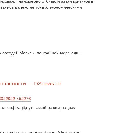
изован, планомерно отбивали атаки критиков в
діяльність парламенту (1330)
овались далеко не только экономическими
діяльність уряду (1292)
двосторонні (1)
двосторонні відносин (1)
двосторонні відносини (13789)
двосторонні стосунки (1084)
двостороння торгівля (360)
деградація (546)
дезінтеграція (294)
демографія (766)
демократ (1)
демократія (2000)
День Перемоги (269)
 соседей Москвы, по крайней мере одн...
державний устрій (46)
дипломатичні стосунки (1555)
договори та домовленості (2090)
Донбас (7792)
Друга світова (901)
езопасности — DSnews.ua
економічні прогноз (1)
економічні прогнози (12339)
економічна криза (2887)
-23022022-452276
економічна політика (7372)
фальсифікації,путінський режим,нацизм
економічна стратегія (1793)
економічний (1)
економічний розвиток (8656)
експансія (1315)
еміграція (143)
 исследователь церкви Николай Митрохин.
енергетика (8052)
загострення (1)