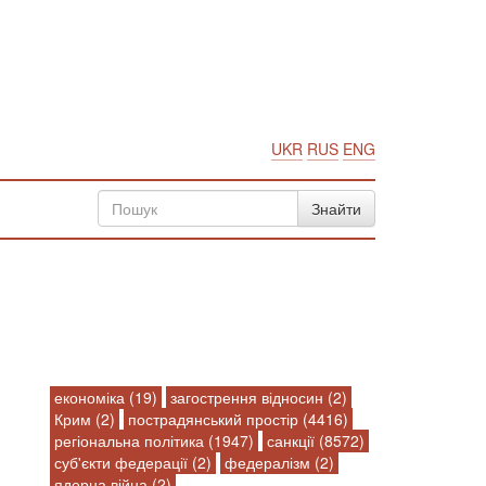
UKR
RUS
ENG
економіка (19)
загострення відносин (2)
Крим (2)
пострадянський простір (4416)
регіональна політика (1947)
санкції (8572)
суб'єкти федерації (2)
федералізм (2)
ядерна війна (2)