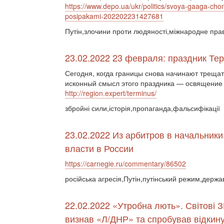
https://www.depo.ua/ukr/politics/svoya-gaaga-chom
posipakami-202202231427681
Путін,злочини проти людяності,міжнародне пра
23.02.2022 23 февраля: праздник Те
Сегодня, когда границы снова начинают трещать
исконный смысл этого праздника — освящение 
http://region.expert/terminus/
збройні сили,історія,пропаганда,фальсифікації
23.02.2022 Из арбитров в начальники
власти в России
https://carnegie.ru/commentary/86502
російська агресія,Путін,путінський режим,держа
22.02.2022 «Утробна лють». Світові З
визнав «Л/ДНР» та спробував відкину