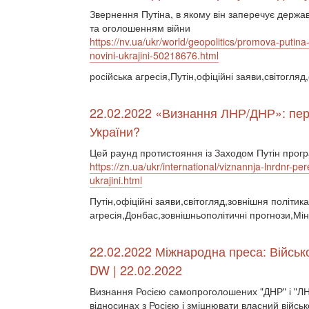
Звернення Путіна, в якому він заперечує держа
та оголошенням війни
https://nv.ua/ukr/world/geopolitics/promova-putina-
novini-ukrajini-50218676.html
російська агресія,Путін,офіційні заяви,світогля
22.02.2022 «Визнання ЛНР/ДНР»: пере
України?
Цей раунд протистояння із Заходом Путін прогр
https://zn.ua/ukr/international/viznannja-lnrdnr-p
ukrajini.html
Путін,офіційні заяви,світогляд,зовнішня політика
агресія,Донбас,зовнішньополітичні прогнози,Мін
22.02.2022 Міжнародна преса: Військ
DW | 22.02.2022
Визнання Росією самопроголошених "ДНР" і "ЛН
відносинах з Росією і зміцнювати власний війс