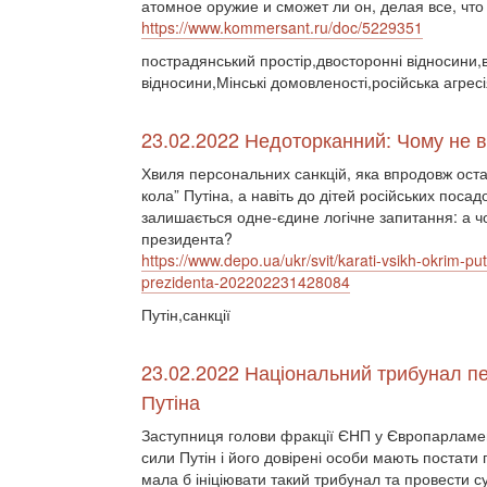
атомное оружие и сможет ли он, делая все, что
https://www.kommersant.ru/doc/5229351
пострадянський простір,двосторонні відносини,ві
відносини,Мінські домовленості,російська агре
23.02.2022 Недоторканний: Чому не в
Хвиля персональних санкцій, яка впродовж останн
кола” Путіна, а навіть до дітей російських поса
залишається одне-єдине логічне запитання: а чо
президента?
https://www.depo.ua/ukr/svit/karati-vsikh-okrim-pu
prezidenta-202202231428084
Путін,санкції
23.02.2022 Національний трибунал пе
Путіна
Заступниця голови фракції ЄНП у Європарламен
сили Путін і його довірені особи мають постат
мала б ініціювати такий трибунал та провести 