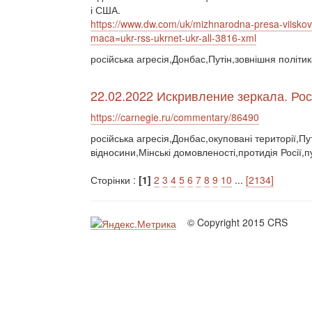
і США.
https://www.dw.com/uk/mizhnarodna-presa-viisko
maca=ukr-rss-ukrnet-ukr-all-3816-xml
російська агресія,Донбас,Путін,зовнішня політи
22.02.2022 Искривление зеркала. Ро
https://carnegie.ru/commentary/86490
російська агресія,Донбас,окуповані території,Пу
відносини,Мінські домовленості,протидія Росії,
Сторінки :
[1]
2
3
4
5
6
7
8
9
10
...
[2134]
© Copyright 2015 CRS