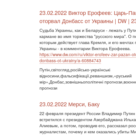
23.02.2022 Виктор Ерофеев: Царь-Па
оторвал Донбасс от Украины | DW | 2
Судьба Украины, как и Беларуси - лежать у Пут
кармане во имя торжества "русского мира". О п
которым действует глава Кремля, и его мечтах 
Украины - в комментарии Виктора Ерофеева.
https://www.dw.com/ru/viktor-erofeev-zar-pazan-ot
donbass-ot-ukrainy/a-60884743
Путін,світогляд,російсько-українські
відносини,фальсифікації,реваншизм,«руський
мір»,Донбас,зовнішньополітичні прогнози,воєнно
прогнози
23.02.2022 Мерси, Баку
22 февраля президент России Владимир Путин
встретился с президентом Азербайджана Ильх
Алиевым, а потом, проводив его, рассказал ро
журналистам, почему и кем оказались убиты Ми