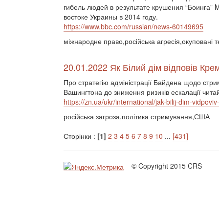
гибель людей в результате крушения “Боинга” 
востоке Украины в 2014 году.
https://www.bbc.com/russian/news-60149695
міжнародне право,російська агресія,окуповані 
20.01.2022 Як Білий дім відповів Кре
Про стратегію адміністрації Байдена щодо стри
Вашингтона до зниження ризиків ескалації читай
https://zn.ua/ukr/international/jak-bilij-dim-vidpovi
російська загроза,політика стримування,США
Сторінки :
[1]
2
3
4
5
6
7
8
9
10
...
[431]
© Copyright 2015 CRS