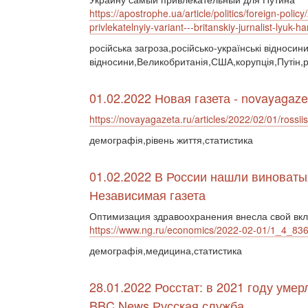
https://apostrophe.ua/article/politics/foreign-pol
privlekatelnyiy-variant---britanskiy-jurnalist-lyuk-
російська загроза,російсько-українські відносин
відносини,Великобританія,США,корупція,Путін,
01.02.2022 Новая газета - novayagaze
https://novayagazeta.ru/articles/2022/02/01/rossii
демографія,рівень життя,статистика
01.02.2022 В России нашли виноваты
Независимая газета
Оптимизация здравоохранения внесла свой вкл
https://www.ng.ru/economics/2022-02-01/1_4_83
демографія,медицина,статистика
28.01.2022 Росстат: в 2021 году уме
BBC News Русская служба