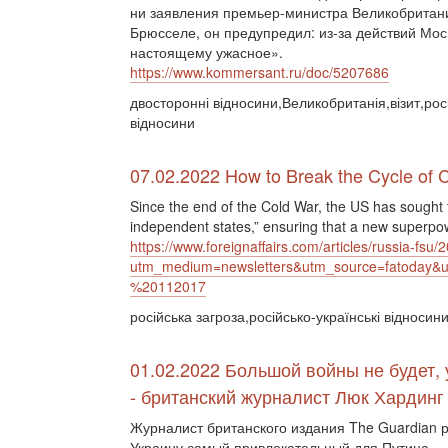
ни заявления премьер-министра Великобритан
Брюсселе, он предупредил: из-за действий Мос
настоящему ужасное».
https://www.kommersant.ru/doc/5207686
двосторонні відносини,Великобританія,візит,рос
відносини
07.02.2022 How to Break the Cycle of C
Since the end of the Cold War, the US has sought t
independent states,” ensuring that a new superpo
https://www.foreignaffairs.com/articles/russia-fsu
utm_medium=newsletters&utm_source=fatoda
%20112017
російська загроза,російсько-українські відноси
01.02.2022 Большой войны не будет, 
- британский журналист Люк Хардинг
Журналист британского издания The Guardian р
Украину самый привлекательный для Путина