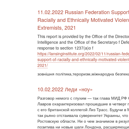
11.02.2022 Russian Federation Support
Racially and Ethnically Motivated Violen
Extremists, 2021
This report is provided by the Office of the Directo
Intelligence and the Office of the Secretaryo f Def
response to section 1237(a)o f
https://lansinginstitute.org/2022/02/11/russian-fed
support-of-racially-and-ethnically-motivated-violen
2021/
зовнішня політика,тероризм,міжнародна безпек
10.02.2022 Леди «ноу»
Разговор немого с глухим — так глава МИД РФ
Лавров охарактеризовал прошедшие в четверг 
с его британской коллегой Лиз Трасс. Будучи в 
так рьяно отстаивала суверенитет Украины, чт
Ростовскую области. Ни о чем значимом в резу
позитива ни новые шаги Лондона, расширяющи