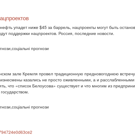
нацпроектов
и нефть упадет ниже $45 за баррель, нацпроекты могут быть остан
ждут поддержки нацпроектов. Россия, последние новости.
гнози,соціальні прогнози
инском зале Кремля провел традиционную предновогоднюю встречу
бизнесмены казались не просто оживленными, а и расслабленными
ть, что «список Белоусова» существует и что многим из предприн
 государством.
гнози,соціальні прогнози
9a794724e0d63ce2