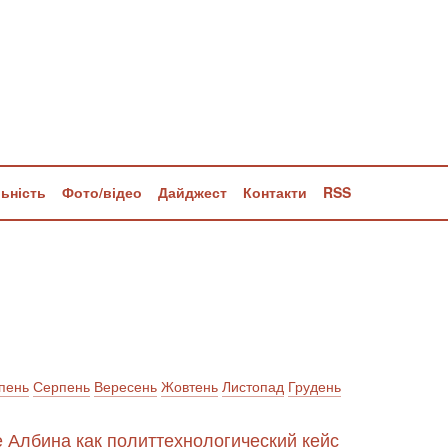
льність
Фото/відео
Дайджест
Контакти
RSS
пень
Серпень
Вересень
Жовтень
Листопад
Грудень
е Албина как политтехнологический кейс