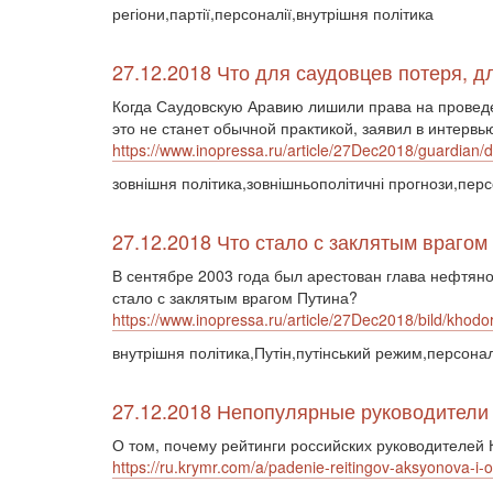
регіони,партії,персоналії,внутрішня політика
27.12.2018 Что для саудовцев потеря, д
Когда Саудовскую Аравию лишили права на проведе
это не станет обычной практикой, заявил в интерв
https://www.inopressa.ru/article/27Dec2018/guardian/d
зовнішня політика,зовнішньополітичні прогнози,перс
27.12.2018 Что стало с заклятым врагом
В сентябре 2003 года был арестован глава нефтян
стало с заклятым врагом Путина?
https://www.inopressa.ru/article/27Dec2018/bild/khodo
внутрішня політика,Путін,путінський режим,персонал
27.12.2018 Непопулярные руководители
О том, почему рейтинги российских руководителей
https://ru.krymr.com/a/padenie-reitingov-aksyonova-