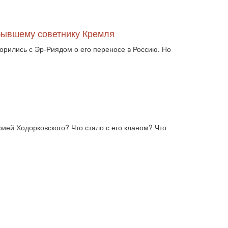
ВВП (1030)
Великобританія (17)
вибори (5377)
внутрішньополітичні прогнози (6)
 бывшему советнику Кремля
внутрішня політика (9225)
воєнні дії (1022)
орились с Эр-Риядом о его переносе в Россию. Но
воєнно-політичні прогнози (4976)
воєнно-політичні прогнози (1)
восторонні відносини (1)
ВПК (2634)
врегулювання (2782)
врегулювання конфлікту (1191)
врегулювання (1)
гібридна війна (3724)
гонка озброєнь (720)
громадська думка (1837)
ией Ходорковского? Что стало с его кланом? Что
громадська думка Путін (1)
громадянське права людини (1)
громадянське суспільство (1751)
гуманітарна політика (2042)
діяльність (10)
діяльність парламенту (1330)
діяльність уряду (1292)
двосторонні (1)
двосторонні відносин (1)
двосторонні відносини (13789)
двосторонні стосунки (1084)