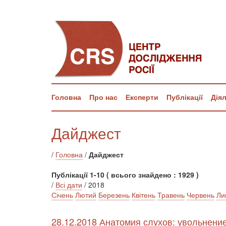
Головна
Про нас
Експерти
Публікації
Дія
Дайджест
/
Головна
/
Дайджест
Публікації 1-10 ( всього знайдено : 1929 )
/
Всі дати
/ 2018
Січень
Лютий
Березень
Квітень
Травень
Червень
Ли
28.12.2018 Анатомия слухов: увольнени