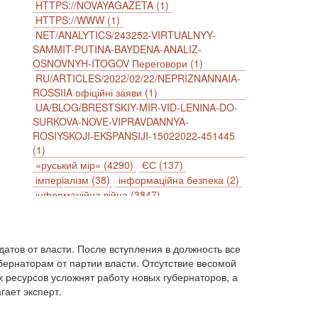
HTTPS://NOVAYAGAZETA (1)
HTTPS://WWW (1)
NET/ANALYTICS/243252-VIRTUALNYY-
SAMMIT-PUTINA-BAYDENA-ANALIZ-
OSNOVNYH-ITOGOV Переговори (1)
RU/ARTICLES/2022/02/22/NEPRIZNANNAIA-
ROSSIIA офіційні заяви (1)
UA/BLOG/BRESTSKIY-MIR-VID-LENINA-DO-
SURKOVA-NOVE-VIPRAVDANNYA-
ROSIYSKOJI-EKSPANSIJI-15022022-451445
(1)
«руський мір» (4290)
ЄС (137)
імперіалізм (38)
інформаційна безпека (2)
інформаційна війна (3847)
інформаційна політика (903)
інцидент (1246)
іслам (510)
історія (4811)
агресія (2)
антиамериканізм (1188)
атов от власти. После вступления в должность все
антисемітизм (1)
АРК (7225)
бернаторам от партии власти. Отсутствие весомой
Афганістан (14)
біженці (126)
ресурсов усложнят работу новых губернаторов, а
Білорусь (111)
безпека (2)
гает эксперт.
безробіття (295)
бюджет (1557)
відносини (1)
візит (1601)
війна (1682)