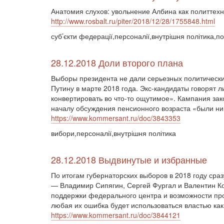
Анатомия слухов: увольнение Албина как политтехн
http://www.rosbalt.ru/piter/2018/12/28/1755848.html
суб’єкти федерації,персоналії,внутрішня політика,по
28.12.2018 Доли второго плана
Выборы президента не дали серьезных политически
Путину в марте 2018 года. Экс-кандидаты говорят 
конвертировать во что-то ощутимое». Кампания зак
началу обсуждения пенсионного возраста «были ник
https://www.kommersant.ru/doc/3843353
вибори,персоналії,внутрішня політика
28.12.2018 Выдвинутые и избранные
По итогам губернаторских выборов в 2018 году сра
— Владимир Сипягин, Сергей Фургал и Валентин Ко
поддержки федерального центра и возможности про
любая их ошибка будет использоваться властью как
https://www.kommersant.ru/doc/3844121