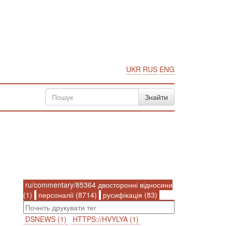
UKR
RUS
ENG
ru/commentary/85364 двосторонні відносини
(1)
персоналії (8714)
русифікація (83)
DSNEWS (1)
HTTPS://HVYLYA (1)