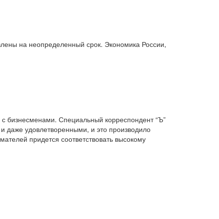
двостороння торгівля (360)
деградація (546)
дезінтеграція (294)
демографія (766)
демократ (1)
демократія (2000)
День Перемоги (269)
овлены на неопределенный срок. Экономика России,
державний устрій (46)
дипломатичні стосунки (1555)
договори та домовленості (2090)
Донбас (7792)
Друга світова (901)
економіка (19)
економічні прогноз (1)
економічні прогнози (12339)
економічна криза (2887)
економічна політика (7372)
 с бизнесменами. Специальный корреспондент “Ъ”
економічна стратегія (1793)
 и даже удовлетворенными, и это производило
економічний (1)
имателей придется соответствовать высокому
економічний розвиток (8656)
експансія (1315)
еміграція (143)
енергетика (8052)
загострення (1)
загострення відносин (2)
загострення конфлікту (2)
загострення стосунків (2833)
загроза (2)
заморожені конфлікти (1334)
заяви (3)