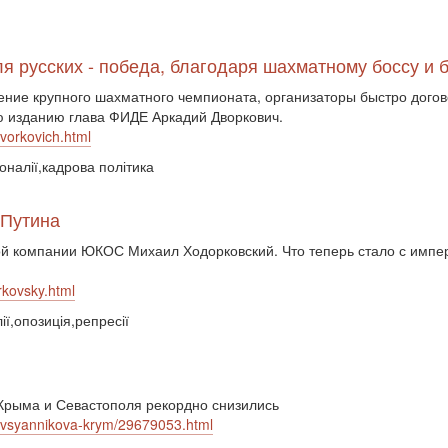
ля русских - победа, благодаря шахматному боссу и
ние крупного шахматного чемпионата, организаторы быстро догов
ью изданию глава ФИДЕ Аркадий Дворкович.
vorkovich.html
оналії,кадрова політика
 Путина
ой компании ЮКОС Михаил Ходорковский. Что теперь стало с импер
rkovsky.html
ії,опозиція,репресії
 Крыма и Севастополя рекордно снизились
i-ovsyannikova-krym/29679053.html