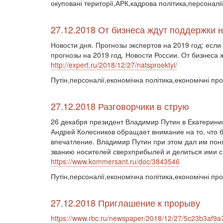
окуповані території,АРК,кадрова політика,персоналії
27.12.2018 От бизнеса ждут поддержки 
Новости дня. Прогнозы экспертов на 2019 год: есл
прогнозы на 2019 год. Новости России. От бизнеса 
http://expert.ru/2018/12/27/natsproektyi/
Путін,персоналії,економічна політика,економічні про
27.12.2018 Разговорчики в струю
26 декабря президент Владимир Путин в Екатерин
Андрей Колесников обращает внимание на то, что 
впечатление. Владимир Путин при этом дал им поня
званию носителей сверхприбылей и делиться ими с
https://www.kommersant.ru/doc/3843546
Путін,персоналії,економічна політика,економічні про
27.12.2018 Приглашение к прорыву
https://www.rbc.ru/newspaper/2018/12/27/5c23b3af