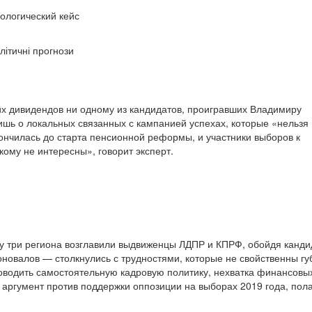
ологический кейс
літичні прогнози
х дивидендов ни одному из кандидатов, проигравших Владимиру
лишь о локальных связанных с кампанией успехах, которые «нельзя
ончилась до старта пенсионной реформы, и участники выборов к
ому не интересны», говорит эксперт.
зу три региона возглавили выдвиженцы ЛДПР и КПРФ, обойдя кандид
новалов — столкнулись с трудностями, которые не свойственны гу
водить самостоятельную кадровую политику, нехватка финансовых 
 аргумент против поддержки оппозиции на выборах 2019 года, пола