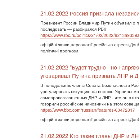
21.02.2022 Россия признала независ
Президент России Владимир Путин объявил о п
последовать — разбирался РБК
https://www.rbc.ru/politics/21/02/2022/6213a93
офіційні заяви,персоналії,російська агресія,Дон
політичні прогнози
21.02.2022 "Будет трудно - но напряж
уговаривал Путина признать ЛНР и 
В понедельник члены Совета Безопасности Рос
урегулировать ситуацию на востоке Украины м
самопровозглашенных ДНР и ЛНР - что он в итог
говорили российские чиновники на этом совещ
https://www.bbc.com/russian/features-60472017
офіційні заяви,персоналії,російська агресія,Дон
21.02.2022 Кто такие главы ДНР и Л