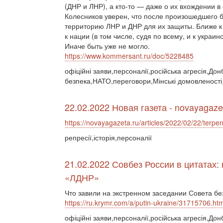
(ДНР и ЛНР), а кто-то — даже о их вхождении 
Колесников уверен, что после произошедшего бу
территорию ЛНР и ДНР для их защиты. Ближе 
к нации (в том числе, судя по всему, и к укра
Иначе быть уже не могло.
https://www.kommersant.ru/doc/5228485
офіційні заяви,персоналії,російська агресія,До
безпека,НАТО,переговори,Мінські домовленост
22.02.2022 Новая газета - novayagaze
https://novayagazeta.ru/articles/2022/02/22/terpen
репресії,історія,персоналії
21.02.2022 Совбез России в цитатах:
«ЛДНР»
Что завили на экстренном заседании Совета бе
https://ru.krymr.com/a/putin-ukraine/31715706.htm
офіційні заяви,персоналії,російська агресія,Дон