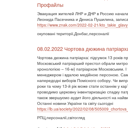
Профайлы
Эвакуация жителей ЛНР и ДНР в Россию начала
Леонида Пасечника и Дениса Пушилина, записан
https://www.znak.com/2022-02-21/kto_takie_glavy
окуповані території,Донбас,персоналії
08.02.2022 Чортова дюжина патріарха
Чортова дюжина патріарха: підсумок 13 років п
Московський патріарший престол обрали митроп
хронологією – 16-м) патріархом Московським. 
менеджером і вдалою медійною персоною. Сам
напередодні виборів Помісного собору. Чи випр
роки та чому 13-й рік може стати останнім у кар
проводимо церковну інвентаризацію спадку патр
також звершуємо аудит його діяльності на найви
Останні новини України та світу сьогодні
https://lb.ua/society/2022/02/08/505009_chortov
РПЦ,персоналії,світогляд