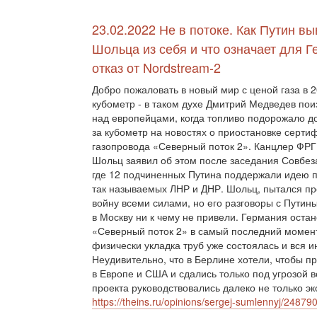
23.02.2022 Не в потоке. Как Путин в
Шольца из себя и что означает для 
отказ от Nordstream-2
Добро пожаловать в новый мир с ценой газа в 2
кубометр - в таком духе Дмитрий Медведев по
над европейцами, когда топливо подорожало д
за кубометр на новостях о приостановке серти
газопровода «Северный поток 2». Канцлер ФР
Шольц заявил об этом после заседания Совбез
где 12 подчиненных Путина поддержали идею 
так называемых ЛНР и ДНР. Шольц, пытался пр
войну всеми силами, но его разговоры с Путин
в Москву ни к чему не привели. Германия оста
«Северный поток 2» в самый последний момент
физически укладка труб уже состоялась и вся 
Неудивительно, что в Берлине хотели, чтобы п
в Европе и США и сдались только под угрозой
проекта руководствовались далеко не только 
https://theins.ru/opinions/sergej-sumlennyj/24879