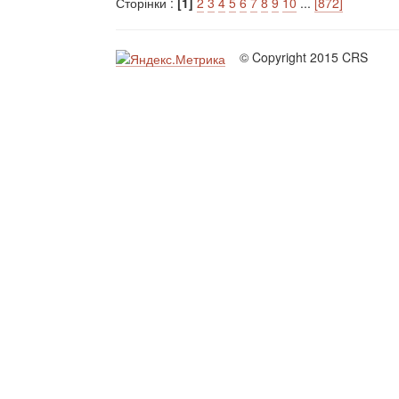
Сторінки :
[1]
2
3
4
5
6
7
8
9
10
...
[872]
© Copyright 2015 CRS