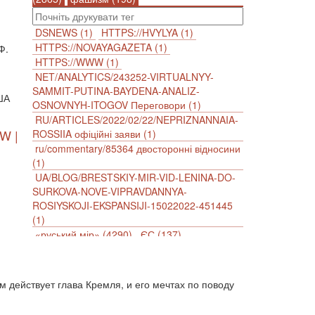
DSNEWS (1)
HTTPS://HVYLYA (1)
HTTPS://NOVAYAGAZETA (1)
Ф.
HTTPS://WWW (1)
NET/ANALYTICS/243252-VIRTUALNYY-
SAMMIT-PUTINA-BAYDENA-ANALIZ-
США
OSNOVNYH-ITOGOV Переговори (1)
RU/ARTICLES/2022/02/22/NEPRIZNANNAIA-
W |
ROSSIIA офіційні заяви (1)
ru/commentary/85364 двосторонні відносини
(1)
UA/BLOG/BRESTSKIY-MIR-VID-LENINA-DO-
SURKOVA-NOVE-VIPRAVDANNYA-
ROSIYSKOJI-EKSPANSIJI-15022022-451445
(1)
«руський мір» (4290)
ЄС (137)
імперіалізм (38)
інформаційна безпека (2)
інформаційна війна (3847)
інформаційна політика (903)
м действует глава Кремля, и его мечтах по поводу
інцидент (1246)
іслам (510)
історія (4811)
агресія (2)
антиамериканізм (1188)