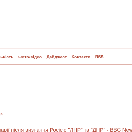
льність
Фото/відео
Дайджест
Контакти
RSS
24
нарії після визнання Росією "ЛНР" та "ДНР" - BBC Ne