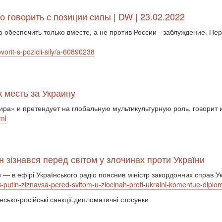
 говорить с позиции силы | DW | 23.02.2022
о обеспечить только вместе, а не против России - заблуждение. Пе
orit-s-pozicii-sily/a-60890238
 месть за Украину
ира» и претендует на глобальную мультикультурную роль, говорит
ml
н зізнався перед світом у злочинах проти України
ри ― в ефірі Українського радіо пояснив міністр закордонних справ
-putin-ziznavsa-pered-svitom-u-zlocinah-proti-ukraini-komentue-diplom
їнсько-російські санкції,дипломатичні стосунки