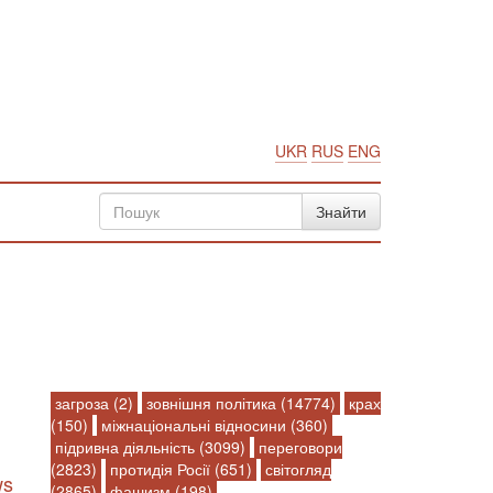
UKR
RUS
ENG
загроза (2)
зовнішня політика (14774)
крах
(150)
міжнаціональні відносини (360)
підривна діяльність (3099)
переговори
(2823)
протидія Росії (651)
світогляд
ws
(2865)
фашизм (198)