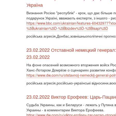
Україна
Визнання Росією "республік" - крок, що дає більше п
подарунок Україні, вважають експерти, з іншого - ри
https://www.bbc.com/ukrainian/features-60432977
%5Bukrainian%5D-%5Bbizdev%5D-%5Bisapi%5D
російська агресія,Донбас,зовнішньополітичні прогно
23.02.2022 Отставной немецкий генерал
23.02.2022
На фоне опасений возможного вторжения войск Рос
Ханс-Лотаром Домрёзе о сценариях развитии конфл
https://www.dw.com/ru/otstavnoj-nemeckij-general-po
російська агресія,російсько-українські відносини,в
23.02.2022 Виктор Ерофеев: Царь-Пацан 
Судьба Украины, как и Беларуси - лежать у Путина 
Украины - в комментарии Виктора Ерофеева.
https://www.dw.com/ru/viktor-erofeev-zar-pazan-otorv