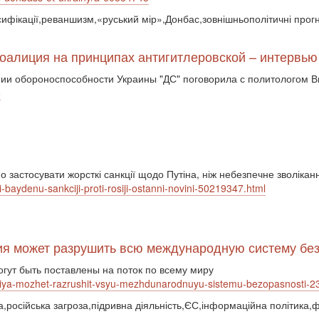
ьсифікації,реваншизм,«руський мір»,Донбас,зовнішньополітичні прог
коалиция на принципах антигитлеровской – интервь
ении обороноспособности Украины "ДС" поговорила с политологом 
6
 застосувати жорсткі санкції щодо Путіна, ніж небезпечне зволікан
ti-baydenu-sankciji-proti-rosiji-ostanni-novini-50219347.html
ссия может разрушить всю международную систему б
гут быть поставлены на поток по всему миру
ossiya-mozhet-razrushit-vsyu-mezhdunarodnuyu-sistemu-bezopasnosti
а,російська загроза,підривна діяльність,ЄС,інформаційна політика,