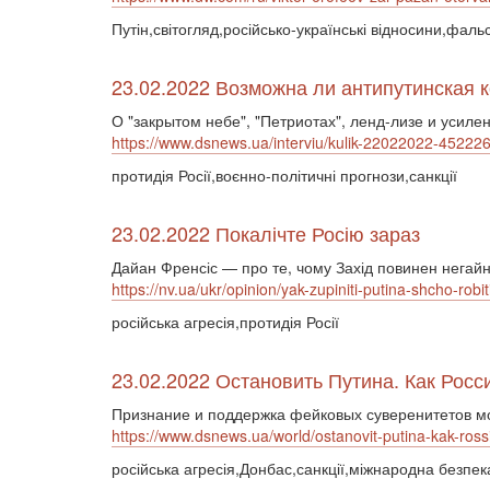
Путін,світогляд,російсько-українські відносини,фал
23.02.2022 Возможна ли антипутинская 
О "закрытом небе", "Петриотах", ленд-лизе и усил
https://www.dsnews.ua/interviu/kulik-22022022-45222
протидія Росії,воєнно-політичні прогнози,санкції
23.02.2022 Покалічте Росію зараз
Дайан Френсіс — про те, чому Захід повинен негайно
https://nv.ua/ukr/opinion/yak-zupiniti-putina-shcho-robi
російська агресія,протидія Росії
23.02.2022 Остановить Путина. Как Ро
Признание и поддержка фейковых суверенитетов мо
https://www.dsnews.ua/world/ostanovit-putina-kak-r
російська агресія,Донбас,санкції,міжнародна безпек