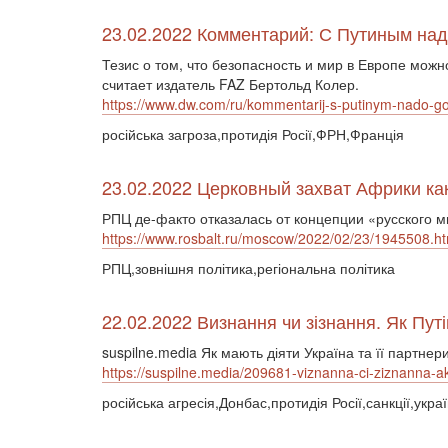
23.02.2022 Комментарий: С Путиным надо
Тезис о том, что безопасность и мир в Европе можн
считает издатель FAZ Бертольд Колер.
https://www.dw.com/ru/kommentarij-s-putinym-nado-gov
російська загроза,протидія Росії,ФРН,Франція
23.02.2022 Церковный захват Африки как
РПЦ де-факто отказалась от концепции «русского м
https://www.rosbalt.ru/moscow/2022/02/23/1945508.ht
РПЦ,зовнішня політика,регіональна політика
22.02.2022 Визнання чи зізнання. Як Путі
suspilne.media Як мають діяти Україна та її партне
https://suspilne.media/209681-viznanna-ci-ziznanna-ak
російська агресія,Донбас,протидія Росії,санкції,укра