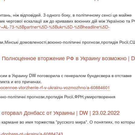
итань, ніж відповідей. З одного боку, в політичному сенсі це майже
зик чергової ескалації аж до кривавих воєнних дій між Україною та Р
?xtor=AL-73-%5Bpartner%5D-%5Bukr%5D-%5Bheadline%5D-
зи,Мінські домовленості,воєнно-політичні прогнози,протидія Росії,
: Полноценное вторжение РФ в Украину возможно | D
сии в Украину DW поговорила с генералом бундесвера в отставке
икта и его причинах.
lnocennoe-vtorzhenie-rf-v-ukrainu-vozmozhno/a-60884601
оєнно-політичні прогнози,протидія Росії,ФРН,умиротворення
оторвал Донбасс от Украины | DW | 23.02.2022
в кармане во имя торжества "русского мира". О понятиях, по которы
al-donbass-ot-ukrainy/a-60884743