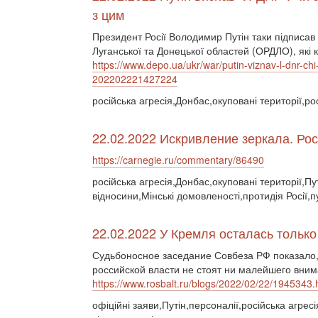
з цим
Президент Росії Володимир Путін таки підписав
Луганської та Донецької областей (ОРДЛО), які
https://www.depo.ua/ukr/war/putin-viznav-l-dnr-ch
202202221427224
російська агресія,Донбас,окуповані території,ро
22.02.2022 Искривление зеркала. Ро
https://carnegie.ru/commentary/86490
російська агресія,Донбас,окуповані території,Пу
відносини,Мінські домовленості,протидія Росії,
22.02.2022 У Кремля осталась тольк
Судьбоносное заседание Совбеза РФ показало,
российской власти не стоят ни малейшего вним
https://www.rosbalt.ru/blogs/2022/02/22/1945343.
офіційні заяви,Путін,персоналії,російська агресі