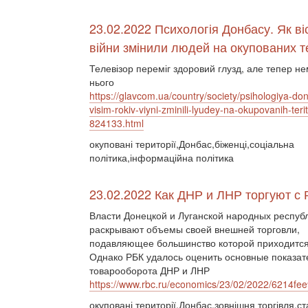
23.02.2022 Психологія Донбасу. Як віс
війни змінили людей на окупованих т
Телевізор переміг здоровий глузд, але тепер не
нього
https://glavcom.ua/country/society/psihologiya-do
visim-rokiv-viyni-zminili-lyudey-na-okupovanih-terito
824133.html
окуповані території,Донбас,біженці,соціальна
політика,інформаційна політика
23.02.2022 Как ДНР и ЛНР торгуют с 
Власти Донецкой и Луганской народных респуб
раскрывают объемы своей внешней торговли,
подавляющее большинство которой приходится
Однако РБК удалось оценить основные показат
товарооборота ДНР и ЛНР
https://www.rbc.ru/economics/23/02/2022/6214f
окуповані території,Донбас,зовнішня торгівля,ст