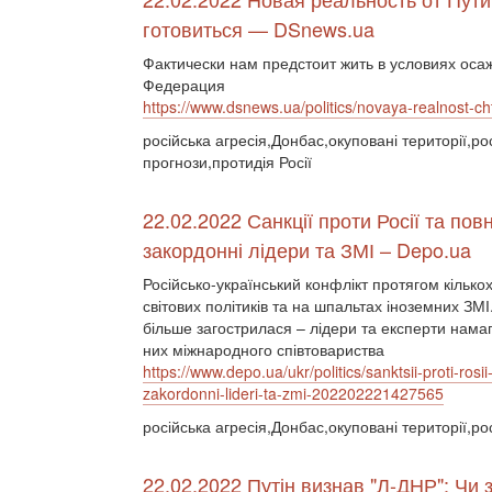
готовиться — DSnews.ua
Фактически нам предстоит жить в условиях осаж
Федерация
https://www.dsnews.ua/politics/novaya-realnost-
російська агресія,Донбас,окуповані території,ро
прогнози,протидія Росії
22.02.2022 Санкції проти Росії та п
закордонні лідери та ЗМІ – Depo.ua
Російсько-український конфлікт протягом кільк
світових політиків та на шпальтах іноземних ЗМ
більше загострилася – лідери та експерти намаг
них міжнародного співтовариства
https://www.depo.ua/ukr/politics/sanktsii-proti-
zakordonni-lideri-ta-zmi-202202221427565
російська агресія,Донбас,окуповані території,рос
22.02.2022 Путін визнав "Л-ДНР": Чи з