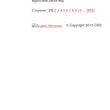
відносини,світогляд
Сторінки :
[1]
2
3
4
5
6
7
8
9
10
...
[852]
© Copyright 2015 CRS