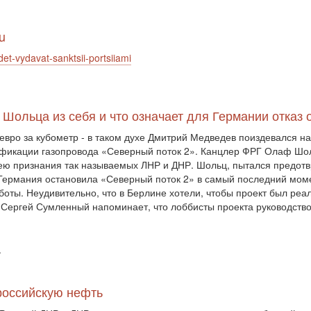
u
et-vydavat-sanktsii-portsiiami
 Шольца из себя и что означает для Германии отказ 
 евро за кубометр - в таком духе Дмитрий Медведев поиздевался н
тификации газопровода «Северный поток 2». Канцлер ФРГ Олаф Шо
ею признания так называемых ЛНР и ДНР. Шольц, пытался предотвр
 Германия остановила «Северный поток 2» в самый последний момен
оты. Неудивительно, что в Берлине хотели, чтобы проект был реал
. Сергей Сумленный напоминает, что лоббисты проекта руководств
ї
российскую нефть