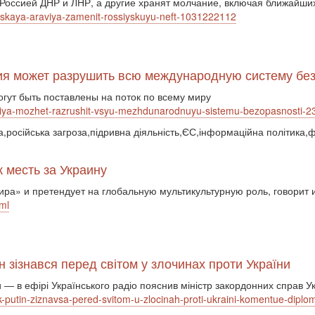
Россией ДНР и ЛНР, а другие хранят молчание, включая ближайших
ovskaya-araviya-zamenit-rossiyskuyu-neft-1031222112
ссия может разрушить всю международную систему б
гут быть поставлены на поток по всему миру
ossiya-mozhet-razrushit-vsyu-mezhdunarodnuyu-sistemu-bezopasnosti
а,російська загроза,підривна діяльність,ЄС,інформаційна політика,
 месть за Украину
ира» и претендует на глобальную мультикультурную роль, говорит
ml
н зізнався перед світом у злочинах проти України
ри ― в ефірі Українського радіо пояснив міністр закордонних справ
-putin-ziznavsa-pered-svitom-u-zlocinah-proti-ukraini-komentue-diplom