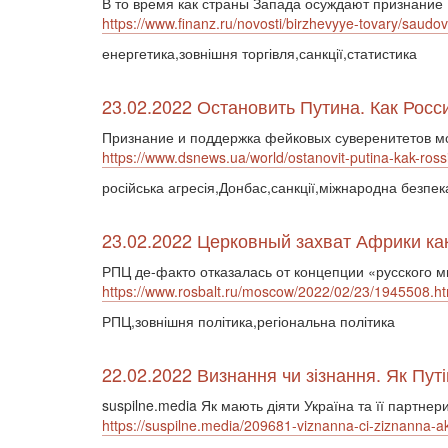
В то время как страны Запада осуждают признание 
https://www.finanz.ru/novosti/birzhevyye-tovary/saud
енергетика,зовнішня торгівля,санкції,статистика
23.02.2022 Остановить Путина. Как Ро
Признание и поддержка фейковых суверенитетов мо
https://www.dsnews.ua/world/ostanovit-putina-kak-r
російська агресія,Донбас,санкції,міжнародна безпек
23.02.2022 Церковный захват Африки как
РПЦ де-факто отказалась от концепции «русского м
https://www.rosbalt.ru/moscow/2022/02/23/1945508.ht
РПЦ,зовнішня політика,регіональна політика
22.02.2022 Визнання чи зізнання. Як Путі
suspilne.media Як мають діяти Україна та її партне
https://suspilne.media/209681-viznanna-ci-ziznanna-ak