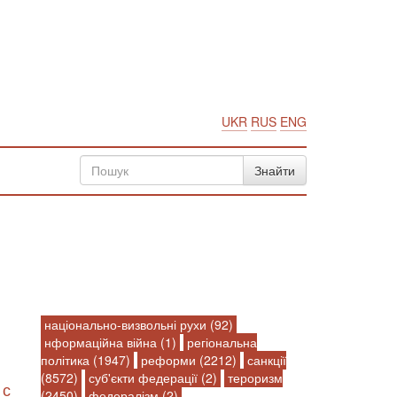
UKR
RUS
ENG
національно-визвольні рухи (92)
нформаційна війна (1)
регіональна
політика (1947)
реформи (2212)
санкції
(8572)
суб'єкти федерації (2)
тероризм
 с
(2450)
федералізм (2)