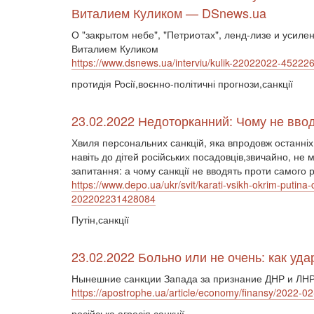
Виталием Куликом — DSnews.ua
О "закрытом небе", "Петриотах", ленд-лизе и усил
Виталием Куликом
https://www.dsnews.ua/interviu/kulik-22022022-45222
протидія Росії,воєнно-політичні прогнози,санкції
23.02.2022 Недоторканний: Чому не вводя
Хвиля персональних санкцій, яка впродовж останніх д
навіть до дітей російських посадовців,звичайно, не
запитання: а чому санкції не вводять проти самого 
https://www.depo.ua/ukr/svit/karati-vsikh-okrim-putina
202202231428084
Путін,санкції
23.02.2022 Больно или не очень: как уд
Нынешние санкции Запада за признание ДНР и ЛНР
https://apostrophe.ua/article/economy/finansy/2022-0
російська агресія,санкції