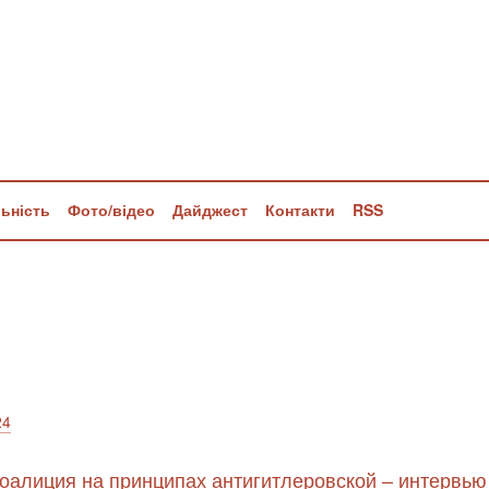
льність
Фото/відео
Дайджест
Контакти
RSS
24
коалиция на принципах антигитлеровской – интервью