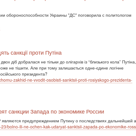
ении обороноспособности Украины "ДС" поговорила с политологом
6
ть санкції проти Путіна
вох діб добралася не тільки до олігархів із “близького кола” Путіна,
 може не тішити. Але при тому залишається одне-єдине логічне
російського президента?
-chomu-zakhid-ne-vvodit-osobisti-sanktsii-proti-rosiyskogo-prezidenta-
арят санкции Запада по экономике России
 являются предупреждением Путину о последствиях дальнейшей а
2-23/bolno-ili-ne-ochen-kak-udaryat-sanktsii-zapada-po-ekonomike-ross