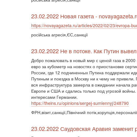
23.02.2022 Новая газета - novayagazeta.r
https://novayagazeta.ru/articles/2022/02/23/evropa-bud
російська агресія,ЄС,санкції
23.02.2022 Не в потоке. Как Путин вывел
Добро пожаловать в новый мир с ценой газа в 2000
евро за кубометр на новостях о приостановке сер
России, где 12 подчиненных Путина поддержали ид
Путиным и поездка в Москву ни к чему не привели.
вся инфраструктура замерла в ожидании начала раб
Европе и США и сдались только под угрозой войны
интересами Германии.
https://theins.ru/opinions/sergej-sumlennyj/248790
ФРН,візит,санкції,Північний потік,корупція,персоналі
23.02.2022 Саудовская Аравия заменит 