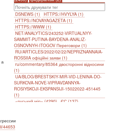
DSNEWS (1)
HTTPS://HVYLYA (1)
HTTPS://NOVAYAGAZETA (1)
HTTPS://WWW (1)
NET/ANALYTICS/243252-VIRTUALNYY-
SAMMIT-PUTINA-BAYDENA-ANALIZ-
OSNOVNYH-ITOGOV Переговори (1)
RU/ARTICLES/2022/02/22/NEPRIZNANNAIA-
ROSSIIA офіційні заяви (1)
 а
ru/commentary/85364 двосторонні відносини
(1)
UA/BLOG/BRESTSKIY-MIR-VID-LENINA-DO-
SURKOVA-NOVE-VIPRAVDANNYA-
ROSIYSKOJI-EKSPANSIJI-15022022-451445
(1)
«руський мір» (4290)
ЄС (137)
імперіалізм (38)
інформаційна безпека (2)
інформаційна війна (3847)
інформаційна політика (903)
грессии
ii/44653
інцидент (1246)
іслам (510)
історія (4811)
агресія (2)
антиамериканізм (1188)