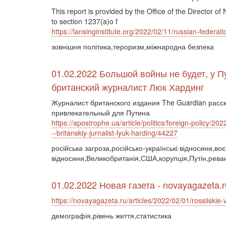
This report is provided by the Office of the Director of
to section 1237(a)o f
https://lansinginstitute.org/2022/02/11/russian-federat
зовнішня політика,тероризм,міжнародна безпека
01.02.2022 Большой войны не будет, у П
британский журналист Люк Хардинг
Журналист британского издания The Guardian расс
привлекательный для Путина
https://apostrophe.ua/article/politics/foreign-policy/2
--britanskiy-jurnalist-lyuk-harding/44227
російська загроза,російсько-українські відносини,во
відносини,Великобританія,США,корупція,Путін,рева
01.02.2022 Новая газета - novayagazeta.r
https://novayagazeta.ru/articles/2022/02/01/rossiiskie-
демографія,рівень життя,статистика