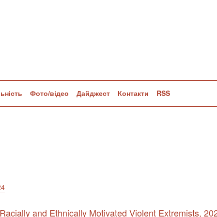
льність
Фото/відео
Дайджест
Контакти
RSS
24
acially and Ethnically Motivated Violent Extremists, 20