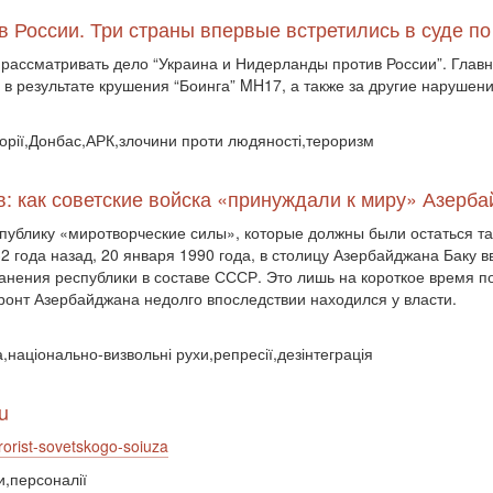
в России. Три страны впервые встретились в суде п
рассматривать дело “Украина и Нидерланды против России”. Главны
в результате крушения “Боинга” MH17, а также за другие нарушени
торії,Донбас,АРК,злочини проти людяності,тероризм
в: как советские войска «принуждали к миру» Азерб
еспублику «миротворческие силы», которые должны были остаться 
32 года назад, 20 января 1990 года, в столицу Азербайджана Баку 
анения республики в составе СССР. Это лишь на короткое время п
онт Азербайджана недолго впоследствии находился у власти.
,національно-визвольні рухи,репресії,дезінтеграція
u
rrorist-sovetskogo-soiuza
и,персоналії