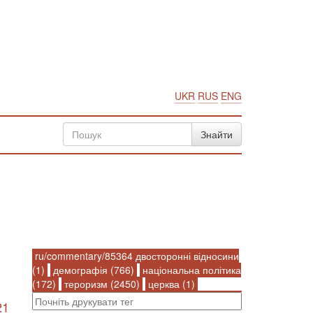
UKR
RUS
ENG
ru/commentary/85364 двосторонні відносини
(1)
демографія (766)
національна політика
(172)
тероризм (2450)
церква (1)
21