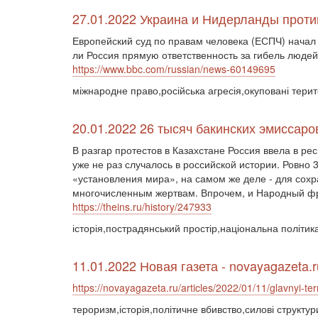
27.01.2022 Украина и Нидерланды проти
Европейский суд по правам человека (ЕСПЧ) начал 
ли Россия прямую ответственность за гибель людей 
https://www.bbc.com/russian/news-60149695
міжнародне право,російська агресія,окуповані тери
20.01.2022 26 тысяч бакинских эмиссаро
В разгар протестов в Казахстане Россия ввела в р
уже не раз случалось в российской истории. Ровно 
«установления мира», на самом же деле - для сохр
многочисленным жертвам. Впрочем, и Народный фр
https://theins.ru/history/247933
історія,пострадянський простір,національна політика
11.01.2022 Новая газета - novayagazeta.r
https://novayagazeta.ru/articles/2022/01/11/glavnyi-te
тероризм,історія,політичне вбивство,силові структур