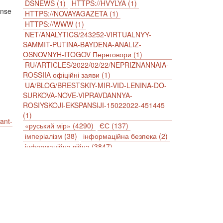
DSNEWS (1)
HTTPS://HVYLYA (1)
onse
HTTPS://NOVAYAGAZETA (1)
HTTPS://WWW (1)
NET/ANALYTICS/243252-VIRTUALNYY-
SAMMIT-PUTINA-BAYDENA-ANALIZ-
OSNOVNYH-ITOGOV Переговори (1)
RU/ARTICLES/2022/02/22/NEPRIZNANNAIA-
ROSSIIA офіційні заяви (1)
UA/BLOG/BRESTSKIY-MIR-VID-LENINA-DO-
SURKOVA-NOVE-VIPRAVDANNYA-
ROSIYSKOJI-EKSPANSIJI-15022022-451445
(1)
iant-
«руський мір» (4290)
ЄС (137)
імперіалізм (38)
інформаційна безпека (2)
інформаційна війна (3847)
інформаційна політика (903)
інцидент (1246)
іслам (510)
історія (4811)
агресія (2)
антиамериканізм (1188)
антисемітизм (1)
АРК (7225)
Афганістан (14)
біженці (126)
Білорусь (111)
безпека (2)
безробіття (295)
бюджет (1557)