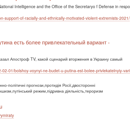
 National Intelligence and the Office of the Secretaryo f Defense in resp
ion-support-of-racially-and-ethnically-motivated-violent-extremists-2021/
утина есть более привлекатель­ный вариант -
казал Апостроф TV, какой сценарий вторжения в Украину самый
022-02-01/bolshoy-voynyi-ne-budet-u-putina-est-bolee-privlekatelnyiy-var
єнно-політичні прогнози,протидія Росії,двосторонні
ншизм,путінський режим,підривна діяльність,тероризм
u
vymiraty