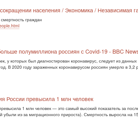
 сокращении населения / Экономика / Независимая г
 смертность граждан
eople.html
 больше полумиллиона россиян с Covid-19 - BBC New
век, у которых был диагностирован коронавирус, следует из данных
год. В 2020 году зараженных коронавирусом россиян умерло в 3,2 
ия России превысила 1 млн человек
превысила 1 млн человек — это самый высокий показатель за посл
ой убыли из-за миграционного прироста). Смертность выросла на 1