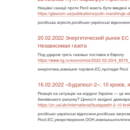
Нищівні санкції проти Росії мають бути введені 
https://glavcom.ua/publications/putin-marshiruje-u
російська агресія,російсько-українські відносин
20.02.2022 Энергетический рынок ЕС 
Независимая газета
Под ударом треть газовых поставок в Европу
https://www.ng.ru/economics/2022-02-20/4_8376_
енергетика,зовнішня торгівля,ЄС,протидія Росії
16.02.2022 «Будапешт-2»: 10 кроків, я
Реакція на ситуацію на кордоні України — це мо
банківського рахунку? Цінності західної демокр
https://zn.ua/ukr/international/budapesht-2-10-krok
російсько-українські відносини,російська загро
Росії,ЄС,умиротворення,ООН,зовнішньополітичні