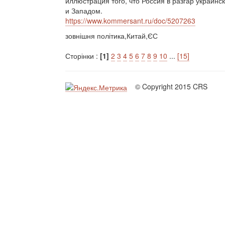
иллюстрация того, что Россия в разгар украинс
и Западом.
https://www.kommersant.ru/doc/5207263
зовнішня політика,Китай,ЄС
Сторінки :
[1]
2
3
4
5
6
7
8
9
10
...
[15]
© Copyright 2015 CRS