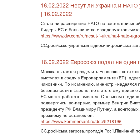
16.02.2022 Несут ли Украина и НАТО
| 16.02.2022
Стало ли расширение НАТО на восток причиной
Лидеры ЕС и большинство евродепутатов считают
https://www.dw.com/ru/nesut-li-ukraina-i-nato-ug
ЄС,російсько-українські відносини,російська заг
16.02.2022 Евросоюз подал не один 
Москва пытается разделить Евросоюз, хотя эти
выступая в среду в Европарламенте (ЕП), адр
чиновники. По их мнению, министр «надеялся п
безопасности в Европе, но в итоге ему пришло 
ЕС может работать вместе». С тезисом о единст
подверглись, во-первых, премьер Венгрии Вик
президенту РФ Владимиру Путину, а во-вторых,
прежнему не остановлен.
https://www.kommersant.ru/doc/5218196
ЄС,російська загроза,протидія Росії,Північний по