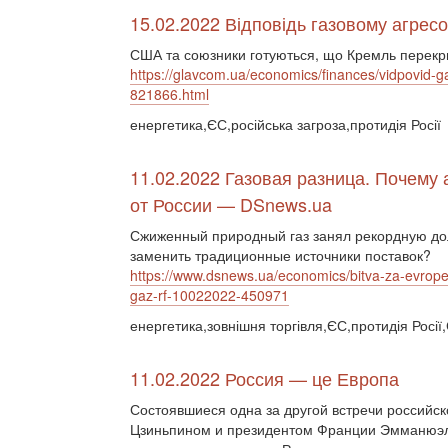
15.02.2022 Відповідь газовому агресор
США та союзники готуються, що Кремль перекр
https://glavcom.ua/economics/finances/vidpovid-g
821866.html
енергетика,ЄС,російська загроза,протидія Росії
11.02.2022 Газовая разница. Почему
от России — DSnews.ua
Сжиженный природный газ занял рекордную до
заменить традиционные источники поставок?
https://www.dsnews.ua/economics/bitva-za-evrope
gaz-rf-10022022-450971
енергетика,зовнішня торгівля,ЄС,протидія Росі
11.02.2022 Россия — це Европа
Состоявшиеся одна за другой встречи российс
Цзиньпином и президентом Франции Эмманюэл