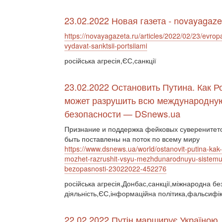
23.02.2022 Новая газета - novayagaze
https://novayagazeta.ru/articles/2022/02/23/evrop
vydavat-sanktsii-portsiiami
російська агресія,ЄС,санкції
23.02.2022 Остановить Путина. Как Р
может разрушить всю международну
безопасности — DSnews.ua
Признание и поддержка фейковых суверенитето
быть поставлены на поток по всему миру
https://www.dsnews.ua/world/ostanovit-putina-kak-
mozhet-razrushit-vsyu-mezhdunarodnuyu-sistemu
bezopasnosti-23022022-452276
російська агресія,Донбас,санкції,міжнародна бе
діяльність,ЄС,інформаційна політика,фальсифік
22.02.2022 Путін марширує Україною.