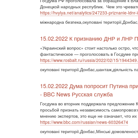
Госдума РФ проголосовала за обращение к Вла
Донецкой народных республик. Чем это чреват
https://hvylya.net/analytics/247233-priznanie-ldnr-i
міжнародна безпека,окуповані території,Донбас
15.02.2022 К признанию ДНР и ЛНР 
«Украинский вопрос» стоит настолько остро, ч
фантастическое — проголосовать в Госдуме пр
https://www.rosbalt.ru/russia/2022/02/15/1944349
окуповані території,Донбас,шантаж,діяльність 
15.02.2022 Дума попросит Путина пр
- BBC News Русская служба
Госдума во вторник поддержала предложение К
просьбой признать независимость самопровозг
мнению экспертов, это еще не означает, что и
https://www.bbc.com/russian/news-60326474
окуповані території,Донбас,Мінські домовленос