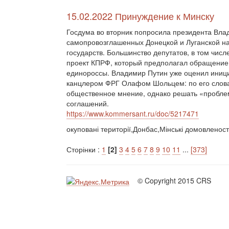
15.02.2022 Принуждение к Минску
Госдума во вторник попросила президента Вла
самопровозглашенных Донецкой и Луганской на
государств. Большинство депутатов, в том чис
проект КПРФ, который предполагал обращение 
единороссы. Владимир Путин уже оценил иници
канцлером ФРГ Олафом Шольцем: по его слова
общественное мнение, однако решать «пробле
соглашений.
https://www.kommersant.ru/doc/5217471
окуповані території,Донбас,Мінські домовленос
Сторінки :
1
[2]
3
4
5
6
7
8
9
10
11
...
[373]
© Copyright 2015 CRS