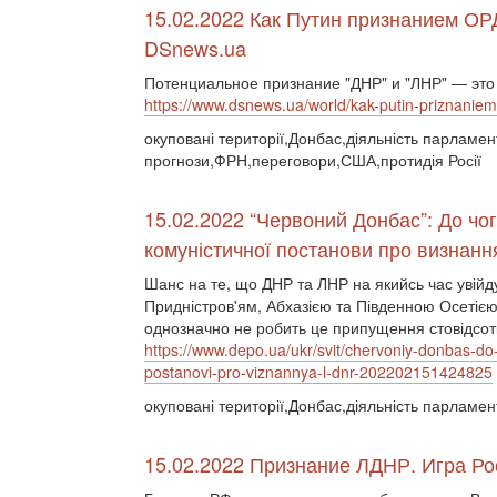
15.02.2022 Как Путин признанием О
DSnews.ua
Потенциальное признание "ДНР" и "ЛНР" — это 
https://www.dsnews.ua/world/kak-putin-priznanie
окуповані території,Донбас,діяльність парламе
прогнози,ФРН,переговори,США,протидія Росії
15.02.2022 “Червоний Донбас”: До ч
комуністичної постанови про визнанн
Шанс на те, що ДНР та ЛНР на якийсь час увійд
Придністров'ям, Абхазією та Південною Осетією,
однозначно не робить це припущення стовідсот
https://www.depo.ua/ukr/svit/chervoniy-donbas-d
postanovi-pro-viznannya-l-dnr-202202151424825
окуповані території,Донбас,діяльність парламен
15.02.2022 Признание ЛДНР. Игра Ро