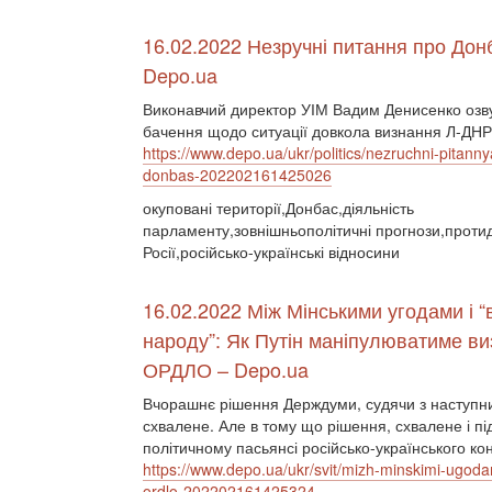
16.02.2022 Незручні питання про Дон
Depo.ua
Виконавчий директор УІМ Вадим Денисенко озв
бачення щодо ситуації довкола визнання Л-ДНР
https://www.depo.ua/ukr/politics/nezruchni-pitanny
donbas-202202161425026
окуповані території,Донбас,діяльність
парламенту,зовнішньополітичні прогнози,протид
Росії,російсько-українські відносини
16.02.2022 Між Мінськими угодами і 
народу”: Як Путін маніпулюватиме в
ОРДЛО – Depo.ua
Вчорашнє рішення Держдуми, судячи з наступних
схвалене. Але в тому що рішення, схвалене і під
політичному пасьянсі російсько-українського ко
https://www.depo.ua/ukr/svit/mizh-minskimi-ugod
ordlo-202202161425324