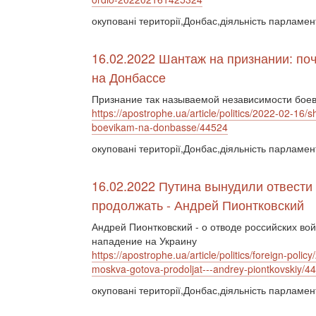
окуповані території,Донбас,діяльність парламе
16.02.2022 Шантаж на признании: по
на Донбассе
Признание так называемой независимости боеви
https://apostrophe.ua/article/politics/2022-02-16
boevikam-na-donbasse/44524
окуповані території,Донбас,діяльність парламе
16.02.2022 Путина вынудили отвести 
продолжать - Андрей Пионтковский
Андрей Пионтковский - о отводе российских во
нападение на Украину
https://apostrophe.ua/article/politics/foreign-polic
moskva-gotova-prodoljat---andrey-piontkovskiy/4
окуповані території,Донбас,діяльність парламен