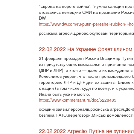
"Европа на пороге войны", "нужны санкции прот
отозвались немецкие СМИ на признание Россией
DW.
https://www.dw.com/ru/putin-pereshel-rubikon-i-ho
російська агресія,Донбас,окуповані території,м
22.02.2022 На Украине Совет клином
21 февраля президент России Владимир Путин 
из присутствующих высказался о признании не
(ДНР и ЛНР), а кто-то — даже о их вхождении 
Колесников уверен, что после произошедшего бу
территорию ЛНР и ДНР для их защиты. Ближе 
к нации (в том числе, судя по всему, и к укра
Иначе быть уже не могло.
https://www.kommersant.ru/doc/5228485
офіційні заяви,персоналії,російська агресія,До
безпека,НАТО,переговори,Мінські домовленост
22.02.2022 Агресію Путіна не зупинил