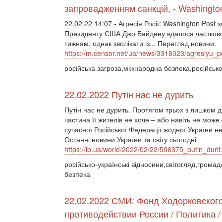
запровадженням санкцій, - Washingto
22.02.22 14:07 - Агресія Росії: Washington Post 
Президенту США Джо Байдену вдалося частково 
тижням, однак зволікати із... Перегляд новини.
https://m.censor.net/ua/news/3318023/agresiyu_
російська загроза,міжнародна безпека,російсько-
22.02.2022 Путін нас не дурить
Путін нас не дурить. Протягом трьох з лишком д
частина її жителів не хоче – або навіть не може
сучасної Російської Федерації жодної України не 
Останні новини України та світу сьогодні
https://lb.ua/world/2022/02/22/506375_putin_durit
російсько-українські відносини,світогляд,гром
безпека
22.02.2022 СМИ: Фонд Ходорковского
противодействии России / Политика /