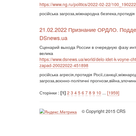
https://www.ng.ru/politics/2022-02-22/100_19022
російська загроза,міжнародна безпека,протидія 
21.02.2022 Признание ОРДЛО. Подде
DSnews.ua
Сценарий выхода России в очередную фазу инт
велика
https://www.dsnews.ua/world/delo-idet-k-voyne-cht
zapad-20022022-451898
російська агресія,протидія Росії,санкції,міжнар
загроза,воєнно-політичні прогнози,війна,злочин
Сторінки :
[1]
2
3
4
5
6
7
8
9
10
...
[1959]
© Copyright 2015 CRS