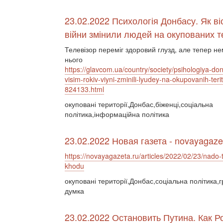
23.02.2022 Психологія Донбасу. Як віс
війни змінили людей на окупованих т
Телевізор переміг здоровий глузд, але тепер не
нього
https://glavcom.ua/country/society/psihologiya-do
visim-rokiv-viyni-zminili-lyudey-na-okupovanih-terito
824133.html
окуповані території,Донбас,біженці,соціальна
політика,інформаційна політика
23.02.2022 Новая газета - novayagaze
https://novayagazeta.ru/articles/2022/02/23/nado-t
khodu
окуповані території,Донбас,соціальна політика,
думка
23.02.2022 Остановить Путина. Как Р