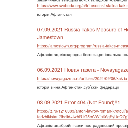
https://www.svoboda.org/a/tri-osechki-stalina-kak
історія,Афганістан
07.09.2021 Russia Takes Measure of Ho
Jamestown
https://jamestown.org/program/russia-takes-meas
Афганістан,міжнародна безпека,регіональна по
06.09.2021 Новая газета - Novayagaze
https://novayagazeta.ru/articles/2021/09/06/kak-i
історія,війна,Афганістан,суб’єкти федерації
03.09.2021 Error 404 (Not Found)!!1
https://iz.ru/1216383/anton-lavrov-roman-kretcul/
tadzhikistan?fbclid=IwAR1G5mVWfn66gFyUeQ
Афганістан,збройні сили,пострадянський прості