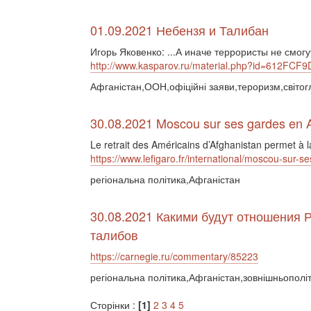
01.09.2021 Небензя и Талибан
Игорь Яковенко: ...А иначе террористы не смогу
http://www.kasparov.ru/material.php?id=612FCF
Афганістан,ООН,офіційні заяви,тероризм,світог
30.08.2021 Moscou sur ses gardes en A
Le retrait des Américains d’Afghanistan permet à l
https://www.lefigaro.fr/international/moscou-sur-
регіональна політика,Афганістан
30.08.2021 Какими будут отношения 
талибов
https://carnegie.ru/commentary/85223
регіональна політика,Афганістан,зовнішньополі
Сторінки :
[1]
2
3
4
5