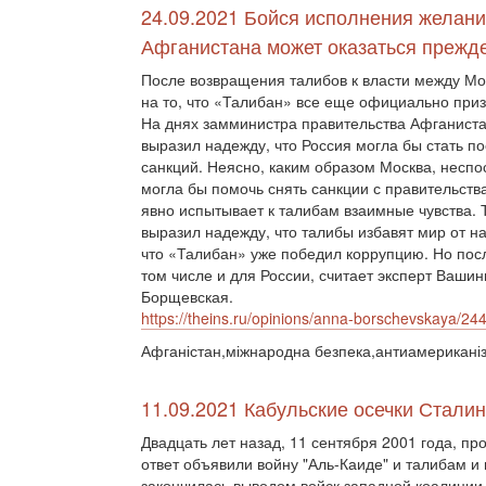
24.09.2021 Бойся исполнения желани
Афганистана может оказаться прежд
После возвращения талибов к власти между Мо
на то, что «Талибан» все еще официально приз
На днях замминистра правительства Афганист
выразил надежду, что Россия могла бы стать 
санкций. Неясно, каким образом Москва, неспо
могла бы помочь снять санкции с правительств
явно испытывает к талибам взаимные чувства.
выразил надежду, что талибы избавят мир от н
что «Талибан» уже победил коррупцию. Но пос
том числе и для России, считает эксперт Ваши
Борщевская.
https://theins.ru/opinions/anna-borschevskaya/24
Афганістан,міжнародна безпека,антиамериканіз
11.09.2021 Кабульские осечки Стали
Двадцать лет назад, 11 сентября 2001 года, п
ответ объявили войну "Аль-Каиде" и талибам и 
закончилась выводом войск западной коалиции и