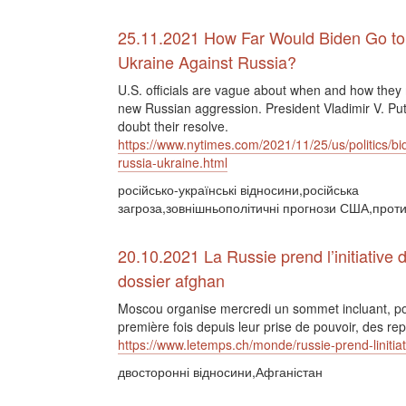
25.11.2021 How Far Would Biden Go t
Ukraine Against Russia?
U.S. officials are vague about when and how they
new Russian aggression. President Vladimir V. Pu
doubt their resolve.
https://www.nytimes.com/2021/11/25/us/politics/bi
russia-ukraine.html
російсько-українські відносини,російська
загроза,зовнішньополітичні прогнози США,протид
20.10.2021 La Russie prend l’initiative 
dossier afghan
Moscou organise mercredi un sommet incluant, po
première fois depuis leur prise de pouvoir, des re
https://www.letemps.ch/monde/russie-prend-linitia
двосторонні відносини,Афганістан