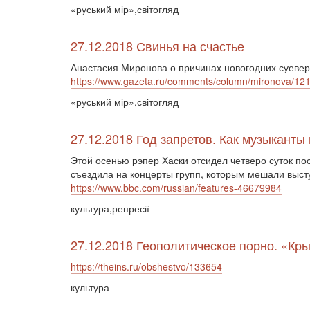
«руський мір»,світогляд
27.12.2018 Свинья на счастье
Анастасия Миронова о причинах новогодних суеве
https://www.gazeta.ru/comments/column/mironova/12
«руський мір»,світогляд
27.12.2018 Год запретов. Как музыкант
Этой осенью рэпер Хаски отсидел четверо суток по
съездила на концерты групп, которым мешали выст
https://www.bbc.com/russian/features-46679984
культура,репресії
27.12.2018 Геополитическое порно. «Кр
https://theins.ru/obshestvo/133654
культура