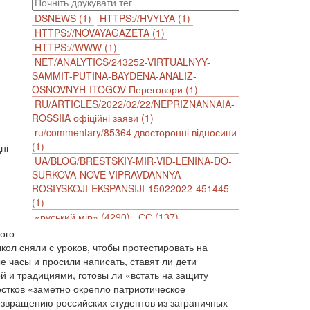
DSNEWS (1)
HTTPS://HVYLYA (1)
HTTPS://NOVAYAGAZETA (1)
HTTPS://WWW (1)
NET/ANALYTICS/243252-VIRTUALNYY-
SAMMIT-PUTINA-BAYDENA-ANALIZ-
OSNOVNYH-ITOGOV Переговори (1)
RU/ARTICLES/2022/02/22/NEPRIZNANNAIA-
ROSSIIA офіційні заяви (1)
ru/commentary/85364 двосторонні відносини
(1)
ні
UA/BLOG/BRESTSKIY-MIR-VID-LENINA-DO-
SURKOVA-NOVE-VIPRAVDANNYA-
ROSIYSKOJI-EKSPANSIJI-15022022-451445
(1)
«руський мір» (4290)
ЄС (137)
імперіалізм (38)
інформаційна безпека (2)
ого
інформаційна війна (3847)
кол сняли с уроков, чтобы протестировать на
інформаційна політика (903)
е часы и просили написать, ставят ли дети
 и традициями, готовы ли «встать на защиту
інцидент (1246)
іслам (510)
історія (4811)
остков «заметно окрепло патриотическое
агресія (2)
антиамериканізм (1188)
озвращению российских студентов из заграничных
антисемітизм (1)
АРК (7225)