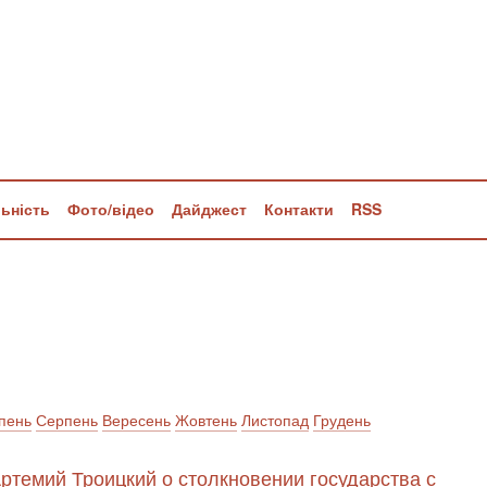
льність
Фото/відео
Дайджест
Контакти
RSS
пень
Серпень
Вересень
Жовтень
Листопад
Грудень
Артемий Троицкий о столкновении государства с