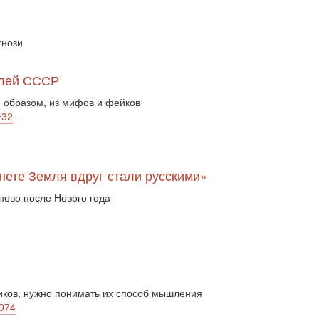
гнози
елей СССР
 образом, из мифов и фейков
E32
анете Земля вдруг стали русскими»
ново после Нового года
иков, нужно понимать их способ мышления
7074