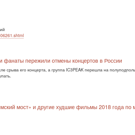
рий
106261.shtml
ы и фанаты пережили отмены концертов в России
сле срыва его концерта, а группа IC3PEAK перешла на полуподпол
упать.
ымский мост» и другие худшие фильмы 2018 года по