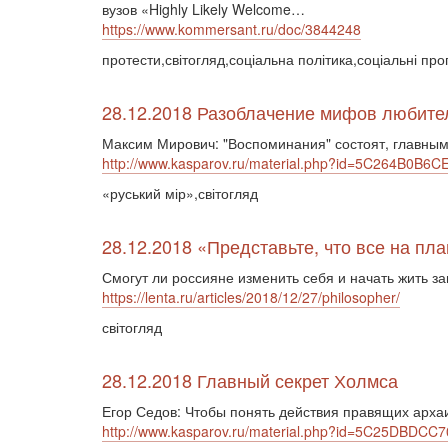
вузов «Highly Likely Welcome…
https://www.kommersant.ru/doc/3844248
протести,світогляд,соціальна політика,соціальні про
28.12.2018 Разоблачение мифов любит
Максим Мирович: "Воспоминания" состоят, главным
http://www.kasparov.ru/material.php?id=5C264B0B6C
«руський мір»,світогляд
28.12.2018 «Представьте, что все на пл
Смогут ли россияне изменить себя и начать жить за
https://lenta.ru/articles/2018/12/27/philosopher/
світогляд
28.12.2018 Главный секрет Холмса
Егор Седов: Чтобы понять действия правящих арха
http://www.kasparov.ru/material.php?id=5C25DBDCC