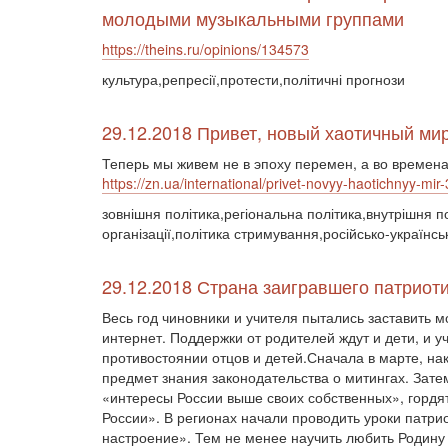
молодыми музыкальными группами
https://theins.ru/opinions/134573
культура,репресії,протести,політичні прогнози
29.12.2018 Привет, новый хаотичный мир
Теперь мы живем не в эпоху перемен, а во времен
https://zn.ua/international/privet-novyy-haotichnyy-mi
зовнішня політика,регіональна політика,внутрішня п
організації,політика стримування,російсько-українськ
29.12.2018 Страна заигравшего патриот
Весь год чиновники и учителя пытались заставить м
интернет. Поддержки от родителей ждут и дети, и 
противостоянии отцов и детей.Сначала в марте, нак
предмет знания законодательства о митингах. Зате
«интересы России выше своих собственных», гордят
России». В регионах начали проводить уроки патри
настроение». Тем не менее научить любить Родину