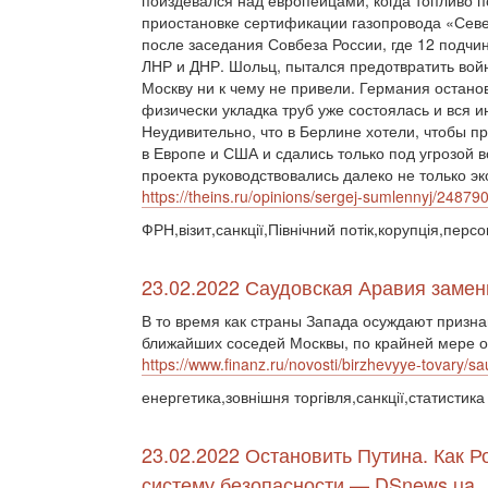
поиздевался над европейцами, когда топливо п
приостановке сертификации газопровода «Сев
после заседания Совбеза России, где 12 подч
ЛНР и ДНР. Шольц, пытался предотвратить войн
Москву ни к чему не привели. Германия остано
физически укладка труб уже состоялась и вся 
Неудивительно, что в Берлине хотели, чтобы п
в Европе и США и сдались только под угрозой
проекта руководствовались далеко не только 
https://theins.ru/opinions/sergej-sumlennyj/24879
ФРН,візит,санкції,Північний потік,корупція,персо
23.02.2022 Саудовская Аравия замен
В то время как страны Запада осуждают призна
ближайших соседей Москвы, по крайней мере од
https://www.finanz.ru/novosti/birzhevyye-tovary/
енергетика,зовнішня торгівля,санкції,статистика
23.02.2022 Остановить Путина. Как 
систему безопасности — DSnews.ua