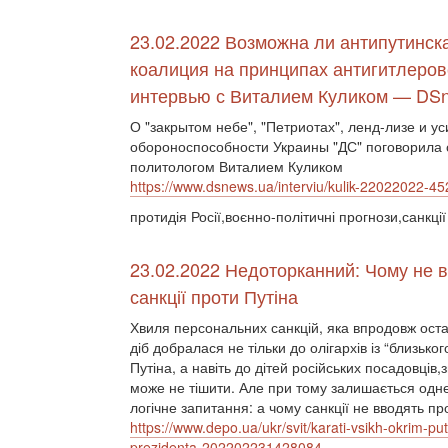
23.02.2022 Возможна ли антипутинск
коалиция на принципах антигитлеров
интервью с Виталием Куликом — DS
О "закрытом небе", "Петриотах", ленд-лизе и у
обороноспособности Украины "ДС" поговорила 
политологом Виталием Куликом
https://www.dsnews.ua/interviu/kulik-22022022-4
протидія Росії,воєнно-політичні прогнози,санкції
23.02.2022 Недоторканний: Чому не 
санкції проти Путіна
Хвиля персональних санкцій, яка впродовж оста
діб добралася не тільки до олігархів із “близьког
Путіна, а навіть до дітей російських посадовців,
може не тішити. Але при тому залишається одн
логічне запитання: а чому санкції не вводять п
https://www.depo.ua/ukr/svit/karati-vsikh-okrim-pu
prezidenta-202202231428084