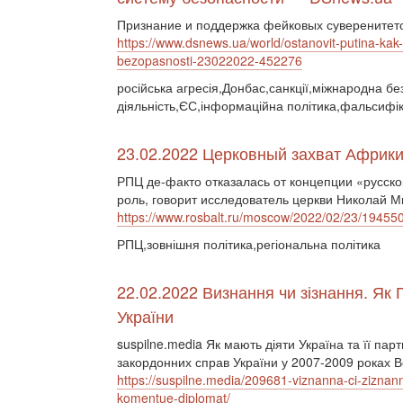
Признание и поддержка фейковых суверенитето
https://www.dsnews.ua/world/ostanovit-putina-ka
bezopasnosti-23022022-452276
російська агресія,Донбас,санкції,міжнародна бе
діяльність,ЄС,інформаційна політика,фальсифік
23.02.2022 Церковный захват Африки 
РПЦ де-факто отказалась от концепции «русско
роль, говорит исследователь церкви Николай М
https://www.rosbalt.ru/moscow/2022/02/23/19455
РПЦ,зовнішня політика,регіональна політика
22.02.2022 Визнання чи зізнання. Як 
України
suspilne.media Як мають діяти Україна та її пар
закордонних справ України у 2007-2009 роках 
https://suspilne.media/209681-viznanna-ci-ziznann
komentue-diplomat/