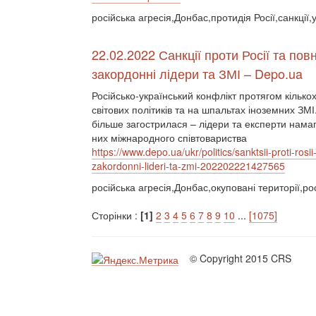
російська агресія,Донбас,протидія Росії,санкції,
22.02.2022 Санкції проти Росії та п
закордонні лідери та ЗМІ – Depo.ua
Російсько-український конфлікт протягом кільк
світових політиків та на шпальтах іноземних ЗМ
більше загострилася – лідери та експерти намаг
них міжнародного співтовариства
https://www.depo.ua/ukr/politics/sanktsii-proti-
zakordonni-lideri-ta-zmi-202202221427565
російська агресія,Донбас,окуповані території,рос
Сторінки :
[1]
2
3
4
5
6
7
8
9
10
...
[1075]
© Copyright 2015 CRS