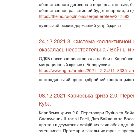
общественного договора и перешла к новым, б
общественное развитие ей будет непросто, и о
https://theins.ru/opinions/sergei-erofeev/247593
путінський режим,державний устрій,криза
24.12.2021 3. Система коллективной 
оказалась несостоятельна / Войны и 
ОДКБ пассивно реагировала на бои в Карабахе,
миграционный кризис в Белоруссии
https://www.ng.ru/armies/2021-12-24/11_8335_ar
пострадянський простір,збройний конфлікт,міжна
08.12.2021 Карибська криза 2.0. Пере
Куба
Карибська криза 2.0. Переговори Путіна та Бай
Сполучених Штатів і Росії, Джо Байдена та Во
про тон підсумкових офіційних заяв обох адміні
зменшився. Проте крім загальних фраз із пресре