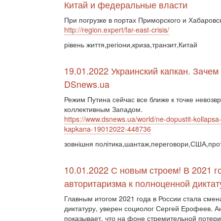
Китай и федеральные власти
При погрузке в портах Приморского и Хабаровс
http://region.expert/far-east-crisis/
рівень життя,регіони,криза,транзит,Китай
19.01.2022 Украинский капкан. Зачем
DSnews.ua
Режим Путина сейчас все ближе к точке невозвр
коллективным Западом.
https://www.dsnews.ua/world/ne-dopustit-kollapsa
kapkana-19012022-448736
зовнішня політика,шантаж,переговори,США,проти
10.01.2022 С новым строем! В 2021 
авторитаризма к полноценной диктат
Главным итогом 2021 года в России стала смен
диктатуру, уверен социолог Сергей Ерофеев. 
показывает, что на фоне стремительной потери