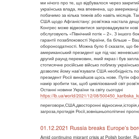
ми нічого про те, що відбувалося через закритий
українська влада, яка впевнена, що американці 
побачимо за кілька тижнів або навіть місяців. Та
США щодо Афганістану: розв'язка настала дещо 
Конгрес може відмовитися запроваджувати нові с
обслуговують «Північний потік – 2». З іншого б
гарантії позаблоковості України, ба більше – В
обороноздатності. Можна було б сказати, що бе
американський президент ще під час женевської 
другий раунд перемовин, який якраз і був запл
стотисячне російське військо поблизу українськ
дозволяє йому нав'язувати США необхідність по
президент Росії винайшов щось нове. Путін офо
намір зробити так, щоб цивілізований світ розв'я
Останні новини України та світу сьогодні
https://lb.ua/world/2021/12/08/500450_karibska_k
переговори,США,двосторонні відносини,історія,к
загроза,протидія Росії,зовнішньополітичні прогн
01.12.2021 Russia breaks Europe’s bord
Amid continuing migrant crisis at Polish border, 