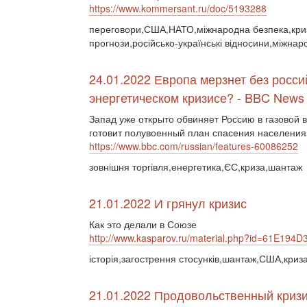
https://www.kommersant.ru/doc/5193288
переговори,США,НАТО,міжнародна безпека,криза
прогнози,російсько-українські відносини,міжнар
24.01.2022 Европа мерзнет без росси
энергетическом кризисе? - BBC News
Запад уже открыто обвиняет Россию в газовой в
готовит полувоенный план спасения населени
https://www.bbc.com/russian/features-60086252
зовнішня торгівля,енергетика,ЄС,криза,шантаж
21.01.2022 И грянул кризис
Как это делали в Союзе
http://www.kasparov.ru/material.php?id=61E1
історія,загострення стосунків,шантаж,США,криз
21.01.2022 Продовольственный кризи