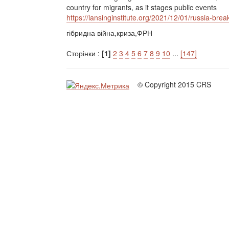
country for migrants, as it stages public events
https://lansinginstitute.org/2021/12/01/russia-bre
гібридна війна,криза,ФРН
Сторінки :
[1]
2
3
4
5
6
7
8
9
10
...
[147]
© Copyright 2015 CRS