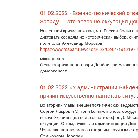
01.02.2022 «Военно-технический отве
Западу — это вовсе не оккупация До
Нынешний кризис показал, что Россия больше 
диктовать соседям их исторический выбор, счит
политолог Александр Морозов.
https://www.rosbalt.ru/world/2022/02/01/1942197.
міжнародна
безпека,криза,переговори,Донбас,врегулювання
домовленості
01.02.2022 «У администрации Байден
причин искусственно нагнетать ситу
Во вторник главы внешнеполитических ведомс
Сергей Лавров и Энтони Блинкен вновь обсудят
вокруг Украины (на сей раз по телефону). Мос
ситуации. О том, нужен ли администрации Джо 
Черненко поговорила со старшим научным сот
Сэмьюэлом Чарапом.