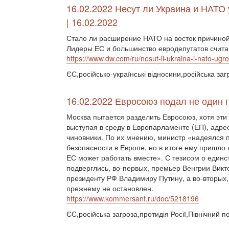
16.02.2022 Несут ли Украина и НАТО
| 16.02.2022
Стало ли расширение НАТО на восток причиной
Лидеры ЕС и большинство евродепутатов считают
https://www.dw.com/ru/nesut-li-ukraina-i-nato-ug
ЄС,російсько-українські відносини,російська заг
16.02.2022 Евросоюз подал не один 
Москва пытается разделить Евросоюз, хотя эти
выступая в среду в Европарламенте (ЕП), адр
чиновники. По их мнению, министр «надеялся п
безопасности в Европе, но в итоге ему пришло 
ЕС может работать вместе». С тезисом о единст
подверглись, во-первых, премьер Венгрии Вик
президенту РФ Владимиру Путину, а во-вторых,
прежнему не остановлен.
https://www.kommersant.ru/doc/5218196
ЄС,російська загроза,протидія Росії,Північний по