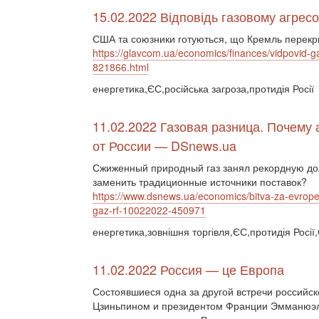
15.02.2022 Відповідь газовому агресор
США та союзники готуються, що Кремль перекр
https://glavcom.ua/economics/finances/vidpovid-g
821866.html
енергетика,ЄС,російська загроза,протидія Росії
11.02.2022 Газовая разница. Почему
от России — DSnews.ua
Сжиженный природный газ занял рекордную до
заменить традиционные источники поставок?
https://www.dsnews.ua/economics/bitva-za-evrope
gaz-rf-10022022-450971
енергетика,зовнішня торгівля,ЄС,протидія Росі
11.02.2022 Россия — це Европа
Состоявшиеся одна за другой встречи российс
Цзиньпином и президентом Франции Эмманюэл