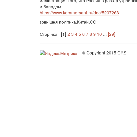
иллюстрация того, что Россия в разгар украинс
и Западом.
https://www.kommersant.ru/doc/5207263
зовнішня політика,Китай,ЄС
Сторінки :
[1]
2
3
4
5
6
7
8
9
10
...
[29]
© Copyright 2015 CRS