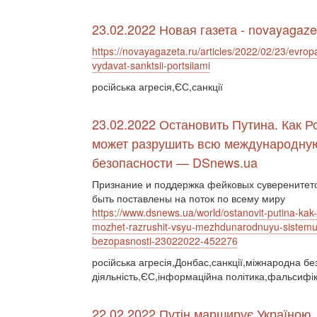
23.02.2022 Новая газета - novayagaze
https://novayagazeta.ru/articles/2022/02/23/evrop
vydavat-sanktsii-portsiiami
російська агресія,ЄС,санкції
23.02.2022 Остановить Путина. Как Р
может разрушить всю международну
безопасности — DSnews.ua
Признание и поддержка фейковых суверенитето
быть поставлены на поток по всему миру
https://www.dsnews.ua/world/ostanovit-putina-kak-
mozhet-razrushit-vsyu-mezhdunarodnuyu-sistemu
bezopasnosti-23022022-452276
російська агресія,Донбас,санкції,міжнародна бе
діяльність,ЄС,інформаційна політика,фальсифік
22.02.2022 Путін марширує Україною.