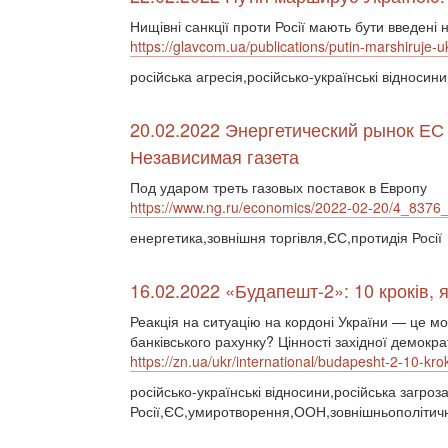
Нищівні санкції проти Росії мають бути введені 
https://glavcom.ua/publications/putin-marshiruje-u
російська агресія,російсько-українські відносин
20.02.2022 Энергетический рынок ЕС 
Независимая газета
Под ударом треть газовых поставок в Европу
https://www.ng.ru/economics/2022-02-20/4_8376_
енергетика,зовнішня торгівля,ЄС,протидія Росії
16.02.2022 «Будапешт-2»: 10 кроків, я
Реакція на ситуацію на кордоні України — це мо
банківського рахунку? Цінності західної демокр
https://zn.ua/ukr/international/budapesht-2-10-krok
російсько-українські відносини,російська загро
Росії,ЄС,умиротворення,ООН,зовнішньополітичні