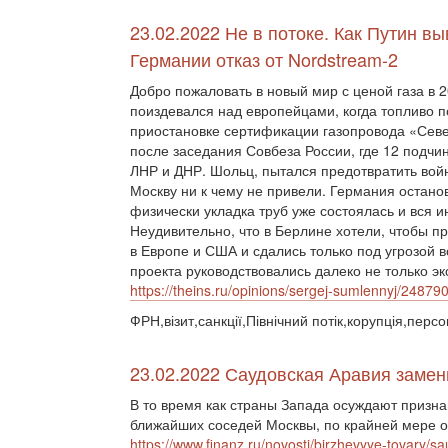
23.02.2022 Не в потоке. Как Путин в
Германии отказ от Nordstream-2
Добро пожаловать в новый мир с ценой газа в 
поиздевался над европейцами, когда топливо п
приостановке сертификации газопровода «Сев
после заседания Совбеза России, где 12 подч
ЛНР и ДНР. Шольц, пытался предотвратить войн
Москву ни к чему не привели. Германия остано
физически укладка труб уже состоялась и вся 
Неудивительно, что в Берлине хотели, чтобы п
в Европе и США и сдались только под угрозой
проекта руководствовались далеко не только 
https://theins.ru/opinions/sergej-sumlennyj/24879
ФРН,візит,санкції,Північний потік,корупція,персо
23.02.2022 Саудовская Аравия замен
В то время как страны Запада осуждают призна
ближайших соседей Москвы, по крайней мере од
https://www.finanz.ru/novosti/birzhevyye-tovary/