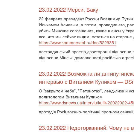
23.02.2022 Мерси, Баку
22 февраля президент России Владимир Путин 
Ильхамом Алиевым, а потом, проводив его, рас
убиты Минские соглашения, какие шансы у Укра
все, что мы сейчас видим, остаться на стороне 
https://www.kommersant.ru/doc/5229351
пострадянський простір,двосторонні відносини,ві
відносини,Мінські домовленості,російська агре
23.02.2022 Возможна ли антипутинск
интервью с Виталием Куликом — DS
О "закрытом небе", "Петриотах", ленд-лизе и 
политологом Виталием Куликом
https://www.dsnews.ua/interviu/kulik-22022022-4
протидія Росії,воєнно-політичні прогнози,санкції
23.02.2022 Недоторканний: Чому не в