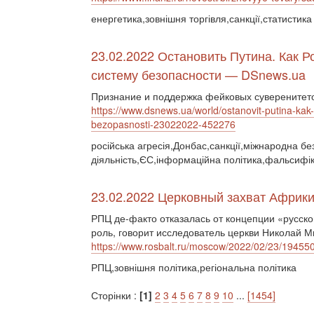
енергетика,зовнішня торгівля,санкції,статистика
23.02.2022 Остановить Путина. Как 
систему безопасности — DSnews.ua
Признание и поддержка фейковых суверенитето
https://www.dsnews.ua/world/ostanovit-putina-ka
bezopasnosti-23022022-452276
російська агресія,Донбас,санкції,міжнародна бе
діяльність,ЄС,інформаційна політика,фальсифік
23.02.2022 Церковный захват Африки 
РПЦ де-факто отказалась от концепции «русско
роль, говорит исследователь церкви Николай М
https://www.rosbalt.ru/moscow/2022/02/23/19455
РПЦ,зовнішня політика,регіональна політика
Сторінки :
[1]
2
3
4
5
6
7
8
9
10
...
[1454]