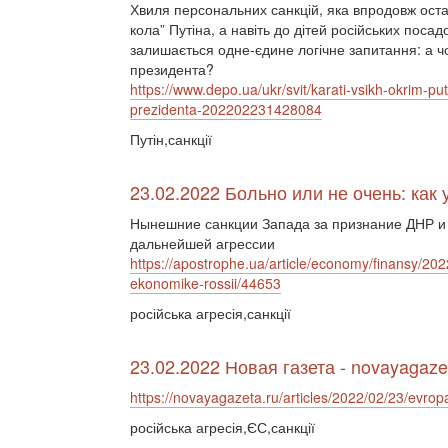
Хвиля персональних санкцій, яка впродовж останн
кола” Путіна, а навіть до дітей російських поса
залишається одне-єдине логічне запитання: а чо
президента?
https://www.depo.ua/ukr/svit/karati-vsikh-okrim-pu
prezidenta-202202231428084
Путін,санкції
23.02.2022 Больно или не очень: как
Нынешние санкции Запада за признание ДНР и
дальнейшей агрессии
https://apostrophe.ua/article/economy/finansy/202
ekonomike-rossii/44653
російська агресія,санкції
23.02.2022 Новая газета - novayagaze
https://novayagazeta.ru/articles/2022/02/23/evrop
російська агресія,ЄС,санкції