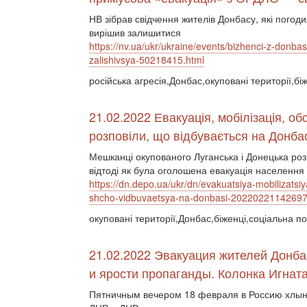
НВ зібрав свідчення жителів Донбасу, які погоди
вирішив залишитися
https://nv.ua/ukr/ukraine/events/bizhenci-z-donba
zalishivsya-50218415.html
російська агресія,Донбас,окуповані території,бі
21.02.2022 Евакуація, мобілізація, об
розповіли, що відбувається на Донба
Мешканці окупованого Луганська і Донецька розпо
відтоді як була оголошена евакуація населення і
https://dn.depo.ua/ukr/dn/evakuatsiya-mobilizatsiy
shcho-vidbuvaetsya-na-donbasi-2022022114269
окуповані території,Донбас,біженці,соціальна по
21.02.2022 Эвакуация жителей Донбас
и ярости пропаганды. Колонка Игнат
Пятничным вечером 18 февраля в Россию хлын