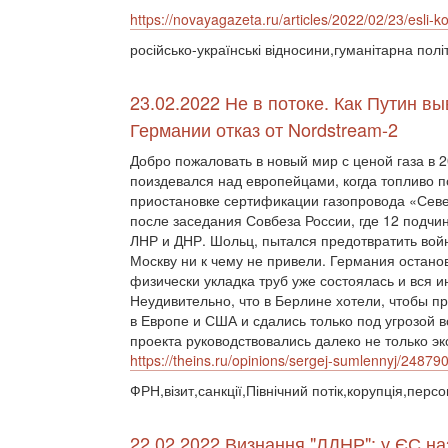
https://novayagazeta.ru/articles/2022/02/23/esli-ko
російсько-українські відносини,гуманітарна пол
23.02.2022 Не в потоке. Как Путин в
Германии отказ от Nordstream-2
Добро пожаловать в новый мир с ценой газа в 
поиздевался над европейцами, когда топливо п
приостановке сертификации газопровода «Сев
после заседания Совбеза России, где 12 подч
ЛНР и ДНР. Шольц, пытался предотвратить войн
Москву ни к чему не привели. Германия остано
физически укладка труб уже состоялась и вся 
Неудивительно, что в Берлине хотели, чтобы п
в Европе и США и сдались только под угрозой
проекта руководствовались далеко не только 
https://theins.ru/opinions/sergej-sumlennyj/24879
ФРН,візит,санкції,Північний потік,корупція,персо
22.02.2022 Визнання "ЛДНР": у ЄС на