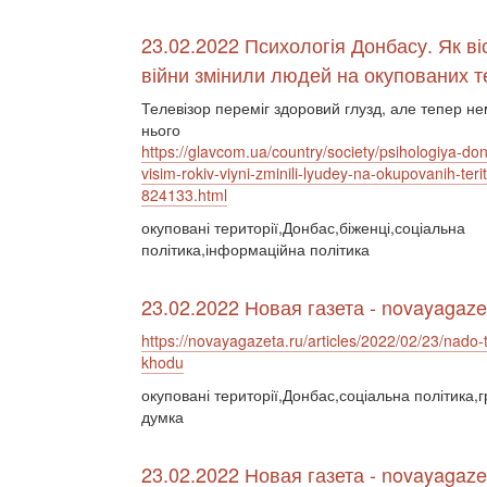
23.02.2022 Психологія Донбасу. Як віс
війни змінили людей на окупованих т
Телевізор переміг здоровий глузд, але тепер не
нього
https://glavcom.ua/country/society/psihologiya-do
visim-rokiv-viyni-zminili-lyudey-na-okupovanih-terito
824133.html
окуповані території,Донбас,біженці,соціальна
політика,інформаційна політика
23.02.2022 Новая газета - novayagaze
https://novayagazeta.ru/articles/2022/02/23/nado-t
khodu
окуповані території,Донбас,соціальна політика,
думка
23.02.2022 Новая газета - novayagaze