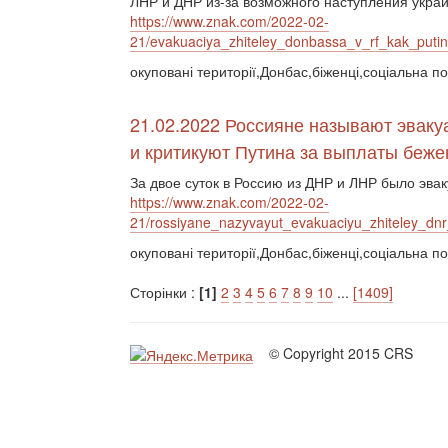
ЛНР и ДНР из-за возможного наступления укра
https://www.znak.com/2022-02-
21/evakuaciya_zhiteley_donbassa_v_rf_kak_putin
окуповані території,Донбас,біженці,соціальна по
21.02.2022 Россияне называют эвак
и критикуют Путина за выплаты беж
За двое суток в Россию из ДНР и ЛНР было эва
https://www.znak.com/2022-02-
21/rossiyane_nazyvayut_evakuaciyu_zhiteley_dnr
окуповані території,Донбас,біженці,соціальна по
Сторінки :
[1]
2
3
4
5
6
7
8
9
10
...
[1409]
© Copyright 2015 CRS