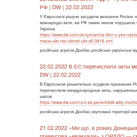
РФ | DW | 22.02.2022
У Євросоюзі рішуче засудили визнання Росією
міжнародні акти, які РФ таким чином порушила т
України.
https://www.dw.com/uk/vyznannia-ldnr-u-yes-nazv
maca=ukr-rss-ukrnet-ukr-all-3816-xml
російська агресія,Донбас,російсько-українські 
22.02.2022 В ЕС перечислили акты м
DW | 22.02.2022
В Евросоюзе решительно осудили признание Ро
перечислили международные акты, нарушенные
шагов.
https://www.dw.com/ru/v-es-perechislili-akty-me
російська агресія,Донбас,окуповані території,м
21.02.2022 «Ми що, в різних Донець
примусова «евакуація» з ОРДЛО — сві