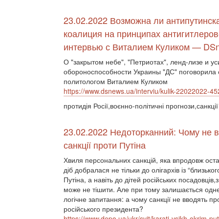
23.02.2022 Возможна ли антипутинск
коалиция на принципах антигитлеров
интервью с Виталием Куликом — DS
О "закрытом небе", "Петриотах", ленд-лизе и у
обороноспособности Украины "ДС" поговорила 
политологом Виталием Куликом
https://www.dsnews.ua/interviu/kulik-22022022-4
протидія Росії,воєнно-політичні прогнози,санкції
23.02.2022 Недоторканний: Чому не 
санкції проти Путіна
Хвиля персональних санкцій, яка впродовж оста
діб добралася не тільки до олігархів із “близьког
Путіна, а навіть до дітей російських посадовців,
може не тішити. Але при тому залишається одн
логічне запитання: а чому санкції не вводять п
російського президента?
https://www.depo.ua/ukr/svit/karati-vsikh-okrim-pu