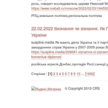
роль, говорит исследователь церкви Николай М
https://www.rosbalt.ru/moscow/2022/02/23/19455
РПЦ,зовнішня політика,регіональна політика
22.02.2022 Визнання чи зізнання. Як 
України
suspilne.media Як мають діяти Україна та її пар
закордонних справ України у 2007-2009 роках 
https://suspilne.media/209681-viznanna-ci-ziznann
komentue-diplomat/
російська агресія,Донбас,протидія Росії,санкції,
Сторінки :
[1]
2
3
4
5
6
7
8
9
10
...
[1692]
© Copyright 2015 CRS