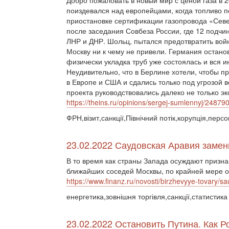
Добро пожаловать в новый мир с ценой газа в 
поиздевался над европейцами, когда топливо п
приостановке сертификации газопровода «Сев
после заседания Совбеза России, где 12 подч
ЛНР и ДНР. Шольц, пытался предотвратить войн
Москву ни к чему не привели. Германия остано
физически укладка труб уже состоялась и вся 
Неудивительно, что в Берлине хотели, чтобы п
в Европе и США и сдались только под угрозой
проекта руководствовались далеко не только 
https://theins.ru/opinions/sergej-sumlennyj/24879
ФРН,візит,санкції,Північний потік,корупція,персо
23.02.2022 Саудовская Аравия замен
В то время как страны Запада осуждают призна
ближайших соседей Москвы, по крайней мере од
https://www.finanz.ru/novosti/birzhevyye-tovary/
енергетика,зовнішня торгівля,санкції,статистика
23.02.2022 Остановить Путина. Как 