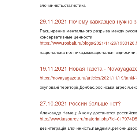
злочинність,статистика
29.11.2021 Почему кавказцев нужно
Расширение ментального разрыва между русски
консервативные ценности.
https://www.rosbalt.ru/blogs/2021/11/29/1933128.
національна політика,міжнаціональні відносини,
19.11.2021 Новая газета - Novayagaze
https://novayagazeta.ru/articles/2021/11/19/tanki-
окуповані території,Донбас,російська агресія,ек
27.10.2021 России больше нет?
Александр Немец: А кому достанется российск
http://www.kasparov.ru/material.php?id=617974
дезінтеграція,злочинність,пандемія,регіони,дво