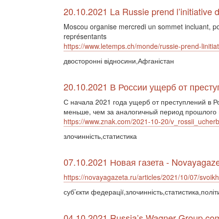
20.10.2021 La Russie prend l’initiative 
Moscou organise mercredi un sommet incluant, pour
représentants
https://www.letemps.ch/monde/russie-prend-linitia
двосторонні відносини,Афганістан
20.10.2021 В России ущерб от прест
С начала 2021 года ущерб от преступлений в Р
меньше, чем за аналогичный период прошлого 
https://www.znak.com/2021-10-20/v_rossii_uche
злочинність,статистика
07.10.2021 Новая газета - Novayagaze
https://novayagazeta.ru/articles/2021/10/07/svoi
суб’єкти федерації,злочинність,статистика,полі
04.10.2021 Russia’s Wagner Group commi