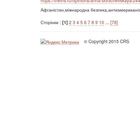
https://theins.ru/opinions/anna-borschevskaya/24
Афганістан,міжнародна безпека,антиамериканіз
Сторінки :
[1]
2
3
4
5
6
7
8
9
10
...
[78]
© Copyright 2015 CRS