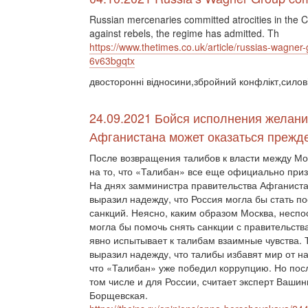
Russian mercenaries committed atrocities in the Ce
against rebels, the regime has admitted. Th
https://www.thetimes.co.uk/article/russias-wagner-
6v63bgqtx
двосторонні відносини,збройний конфлікт,силові
24.09.2021 Бойся исполнения желани
Афганистана может оказаться прежд
После возвращения талибов к власти между Мо
на то, что «Талибан» все еще официально приз
На днях замминистра правительства Афганист
выразил надежду, что Россия могла бы стать 
санкций. Неясно, каким образом Москва, неспо
могла бы помочь снять санкции с правительств
явно испытывает к талибам взаимные чувства.
выразил надежду, что талибы избавят мир от н
что «Талибан» уже победил коррупцию. Но пос
том числе и для России, считает эксперт Ваши
Борщевская.