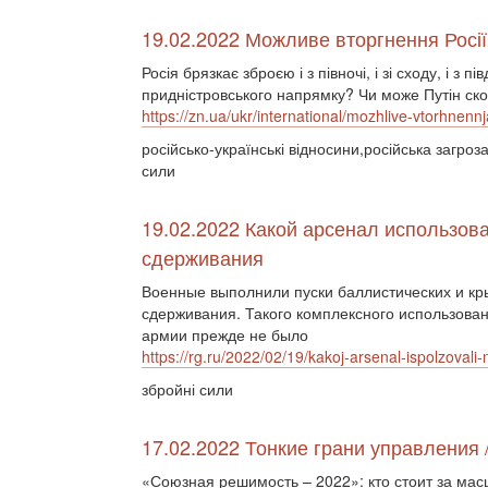
19.02.2022 Можливе вторгнення Росії:
Росія брязкає зброєю і з півночі, і зі сходу, і з 
придністровського напрямку? Чи може Путін ск
https://zn.ua/ukr/international/mozhlive-vtorhnennj
російсько-українські відносини,російська загро
сили
19.02.2022 Какой арсенал использова
сдерживания
Военные выполнили пуски баллистических и кры
сдерживания. Такого комплексного использова
армии прежде не было
https://rg.ru/2022/02/19/kakoj-arsenal-ispolzovali-
збройні сили
17.02.2022 Тонкие грани управления 
«Союзная решимость – 2022»: кто стоит за м