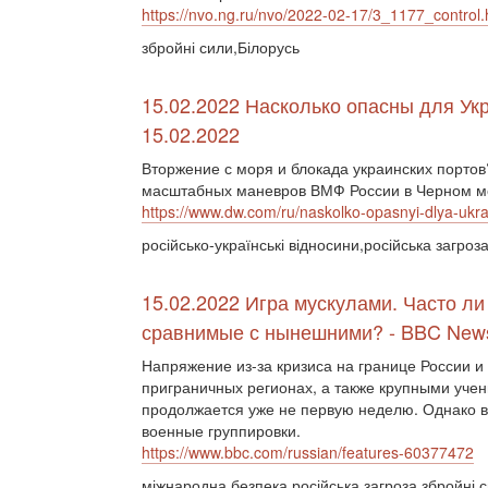
https://nvo.ng.ru/nvo/2022-02-17/3_1177_control.
збройні сили,Білорусь
15.02.2022 Насколько опасны для Ук
15.02.2022
Вторжение с моря и блокада украинских порто
масштабных маневров ВМФ России в Черном м
https://www.dw.com/ru/naskolko-opasnyi-dlya-ukr
російсько-українські відносини,російська загроз
15.02.2022 Игра мускулами. Часто л
сравнимые с нынешними? - BBC New
Напряжение из-за кризиса на границе России и
приграничных регионах, а также крупными уче
продолжается уже не первую неделю. Однако в
военные группировки.
https://www.bbc.com/russian/features-60377472
міжнародна безпека,російська загроза,збройні 