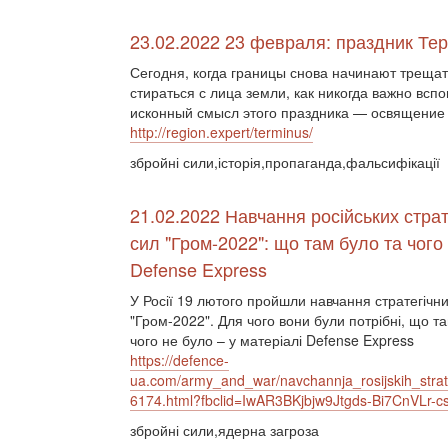
23.02.2022 23 февраля: праздник Те
Сегодня, когда границы снова начинают трещат
стираться с лица земли, как никогда важно всп
исконный смысл этого праздника — освящение 
http://region.expert/terminus/
збройні сили,історія,пропаганда,фальсифікації
21.02.2022 Навчання російських страт
сил "Гром-2022": що там було та чого 
Defense Express
У Росії 19 лютого пройшли навчання стратегічн
"Гром-2022". Для чого вони були потрібні, що т
чого не було – у матеріалі Defense Express
https://defence-
ua.com/army_and_war/navchannja_rosijskih_str
6174.html?fbclid=IwAR3BKjbjw9Jtgds-Bi7CnVL
збройні сили,ядерна загроза