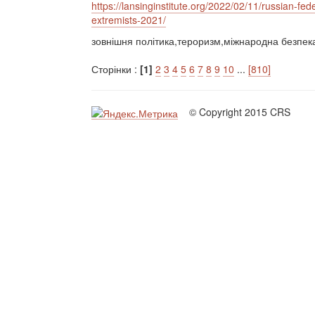
https://lansinginstitute.org/2022/02/11/russian-fed
extremists-2021/
зовнішня політика,тероризм,міжнародна безпек
Сторінки :
[1]
2
3
4
5
6
7
8
9
10
...
[810]
© Copyright 2015 CRS