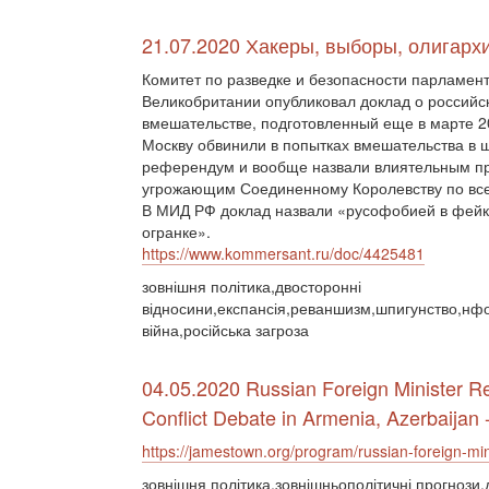
21.07.2020 Хакеры, выборы, олигарх
Комитет по разведке и безопасности парламен
Великобритании опубликовал доклад о российс
вмешательстве, подготовленный еще в марте 2
Москву обвинили в попытках вмешательства в 
референдум и вообще назвали влиятельным п
угрожающим Соединенному Королевству по вс
В МИД РФ доклад назвали «русофобией в фей
огранке».
https://www.kommersant.ru/doc/4425481
зовнішня політика,двосторонні
відносини,експансія,реваншизм,шпигунство,нф
війна,російська загроза
04.05.2020 Russian Foreign Minister Re
Conflict Debate in Armenia, Azerbaijan
https://jamestown.org/program/russian-foreign-mini
зовнішня політика,зовнішньополітичні прогнози