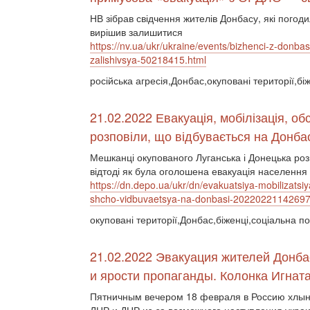
НВ зібрав свідчення жителів Донбасу, які погоди
вирішив залишитися
https://nv.ua/ukr/ukraine/events/bizhenci-z-donba
zalishivsya-50218415.html
російська агресія,Донбас,окуповані території,бі
21.02.2022 Евакуація, мобілізація, об
розповіли, що відбувається на Донба
Мешканці окупованого Луганська і Донецька розпо
відтоді як була оголошена евакуація населення і
https://dn.depo.ua/ukr/dn/evakuatsiya-mobilizatsiy
shcho-vidbuvaetsya-na-donbasi-2022022114269
окуповані території,Донбас,біженці,соціальна по
21.02.2022 Эвакуация жителей Донбас
и ярости пропаганды. Колонка Игнат
Пятничным вечером 18 февраля в Россию хлын