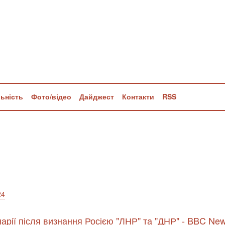
льність
Фото/відео
Дайджест
Контакти
RSS
24
нарії після визнання Росією "ЛНР" та "ДНР" - BBC Ne