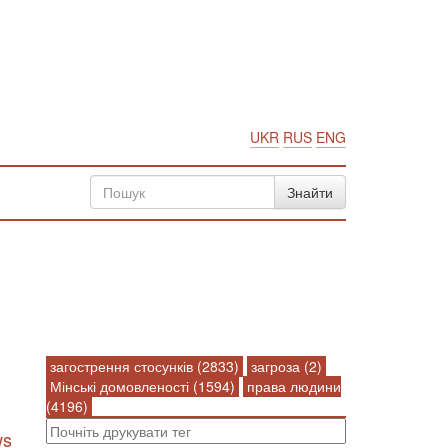
UKR
RUS
ENG
загострення стосунків (2833)
загроза (2)
Мінські домовленості (1594)
права людини
(4196)
ws