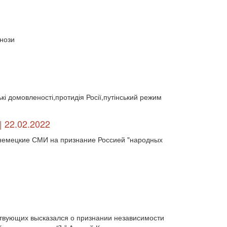
двосторонні відносин (1)
двосторонні відносини (13789)
двосторонні стосунки (1084)
двостороння торгівля (360)
гнози
деградація (546)
дезінтеграція (294)
демографія (766)
демократ (1)
демократія (2000)
День Перемоги (269)
державний устрій (46)
дипломатичні стосунки (1555)
ькі домовленості,протидія Росії,путінський режим
договори та домовленості (2090)
Донбас (7792)
Друга світова (901)
економіка (19)
економічні прогноз (1)
 22.02.2022
економічні прогнози (12339)
ь немецкие СМИ на признание Россией "народных
економічна криза (2887)
економічна політика (7372)
економічна стратегія (1793)
економічний (1)
економічний розвиток (8656)
експансія (1315)
еміграція (143)
енергетика (8052)
загострення (1)
загострення відносин (2)
ствующих высказался о признании независимости
загострення конфлікту (2)