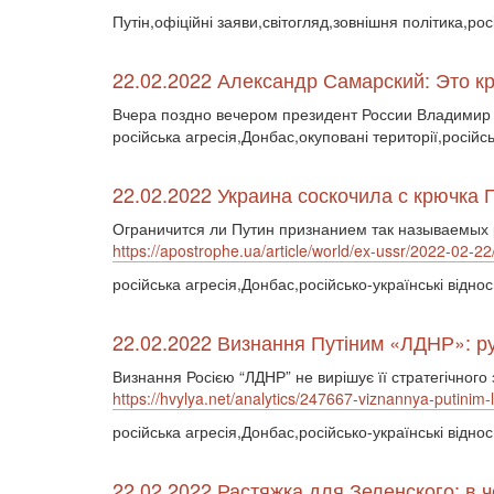
Путін,офіційні заяви,світогляд,зовнішня політика,ро
22.02.2022 Александр Самарский: Эт
Вчера поздно вечером президент России Владимир
російська агресія,Донбас,окуповані території,російс
22.02.2022 Украина соскочила с крючка 
Ограничится ли Путин признанием так называемых 
https://apostrophe.ua/article/world/ex-ussr/2022-02-2
російська агресія,Донбас,російсько-українські віднос
22.02.2022 Визнання Путіним «ЛДНР»: ру
Визнання Росією “ЛДНР” не вирішує її стратегічного з
https://hvylya.net/analytics/247667-viznannya-putinim-
російська агресія,Донбас,російсько-українські відно
22.02.2022 Растяжка для Зеленского: в 