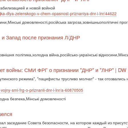
табилизацией и новой войной
yajka-dlya-zelenskogo-v-chem-opasnost-priznaniya-dnr-i-lnr/44622
сини,Мінські домовленості,російська загроза,зовнішньополітичні про
я и Запад после признания Л/ДНР
зовнішня політика,холодна війна,російсько-українські відносини,Мінс
ет войны: СМИ ФРГ о признании "ДНР" и "ЛНР" | DW |
путинского режима", "пацифисты трусливо молчат" - так отозвалис
vojny-smi-frg-o-priznanii-dnr-i-lnr/a-60870505
родна безпека,Мінські домовленості
шелся
ал заседание Совета безопасности, на котором каждый из присут