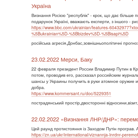
Україна
Визнання Росією "республік" - крок, що дає більше п
подарунок Україні, вважають експерти, з іншого - ри
https://www.bbc.com/ukrainian/features-60432977
%5Bukrainian%5D-%5Bbizdev%5D-%5Bisapi%5D
російська агресія,Донбас,зовнішньополітичні прогно
23.02.2022 Мерси, Баку
22 февраля президент России Владимир Путин в К
потом, проводив его, рассказал российским журнал
шансы у Украины получить в руки атомное оружие и 
добра.
https://www.kommersant.ru/doc/5229351
пострадянський простір,двосторонні відносини,візит,
22.02.2022 «Визнання ЛНР/ДНР»: перемог
Цей раунд протистояння із Заходом Путін програв. 
https://zn.ua/ukr/international/viznannja-lnrdnr-peremo