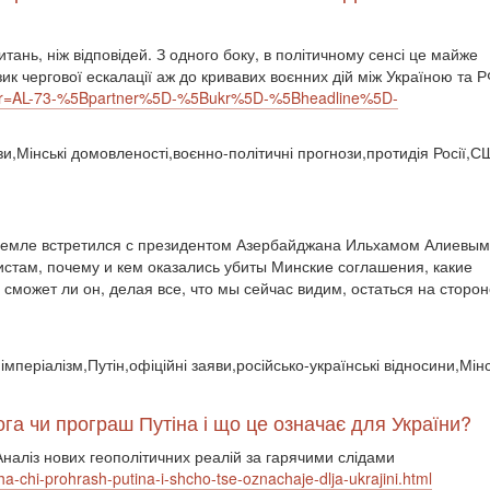
итань, ніж відповідей. З одного боку, в політичному сенсі це майже
зик чергової ескалації аж до кривавих воєнних дій між Україною та Р
?xtor=AL-73-%5Bpartner%5D-%5Bukr%5D-%5Bheadline%5D-
зи,Мінські домовленості,воєнно-політичні прогнози,протидія Росії,
ремле встретился с президентом Азербайджана Ильхамом Алиевым
истам, почему и кем оказались убиты Минские соглашения, какие
сможет ли он, делая все, что мы сейчас видим, остаться на сторон
імперіалізм,Путін,офіційні заяви,російсько-українські відносини,Мі
а чи програш Путіна і що це означає для України?
Аналіз нових геополітичних реалій за гарячими слідами
ha-chi-prohrash-putina-i-shcho-tse-oznachaje-dlja-ukrajini.html