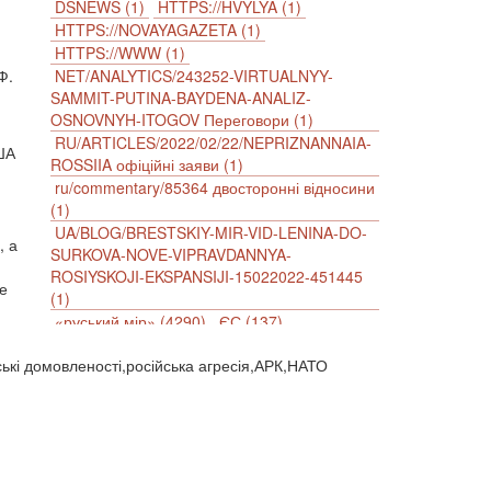
DSNEWS (1)
HTTPS://HVYLYA (1)
HTTPS://NOVAYAGAZETA (1)
HTTPS://WWW (1)
Ф.
NET/ANALYTICS/243252-VIRTUALNYY-
SAMMIT-PUTINA-BAYDENA-ANALIZ-
OSNOVNYH-ITOGOV Переговори (1)
RU/ARTICLES/2022/02/22/NEPRIZNANNAIA-
США
ROSSIIA офіційні заяви (1)
ru/commentary/85364 двосторонні відносини
(1)
UA/BLOG/BRESTSKIY-MIR-VID-LENINA-DO-
, а
SURKOVA-NOVE-VIPRAVDANNYA-
ROSIYSKOJI-EKSPANSIJI-15022022-451445
е
(1)
«руський мір» (4290)
ЄС (137)
імперіалізм (38)
інформаційна безпека (2)
нські домовленості,російська агресія,АРК,НАТО
інформаційна війна (3847)
інформаційна політика (903)
інцидент (1246)
іслам (510)
історія (4811)
агресія (2)
антиамериканізм (1188)
антисемітизм (1)
АРК (7225)
Афганістан (14)
біженці (126)