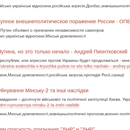
сійсько-українські відносини,російська агресія,Донбас,зовнішньополі
о крупное внешнеполитическое поражение России
 Путин объявил о признании независимости самопров
ько-українські відносини,Мінські домовленості
Путина, но это только начало - Андрей Пионтковский
республик, или агрессия против Украины будет продолжаться - мн
2/ukraina-soskochila-s-kryuchka-putina-no-eto-tolko-nachalo---andrey-
ини,Мінські домовленості,російська загроза,протидія Росії,санкції
йнування Мінську-2 та інші наслідки
авдання – досягнути військової та політичної капітуляції Києва. Укра
ldnr-ruynuvannya-minsku-2-ta-inshi-naslidki
сини,Мінські домовленості,зовнішньополітичні прогнози,воєнно-політи
чем опасность признания "ДНР" и "ЛНР"