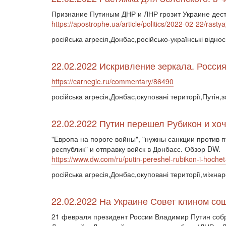
Признание Путиным ДНР и ЛНР грозит Украине дес
https://apostrophe.ua/article/politics/2022-02-22/rast
російська агресія,Донбас,російсько-українські відно
22.02.2022 Искривление зеркала. Росси
https://carnegie.ru/commentary/86490
російська агресія,Донбас,окуповані території,Путін,
22.02.2022 Путин перешел Рубикон и хоч
"Европа на пороге войны", "нужны санкции против 
республик" и отправку войск в Донбасс. Обзор DW.
https://www.dw.com/ru/putin-pereshel-rubikon-i-hochet-
російська агресія,Донбас,окуповані території,міжна
22.02.2022 На Украине Совет клином со
21 февраля президент России Владимир Путин собр