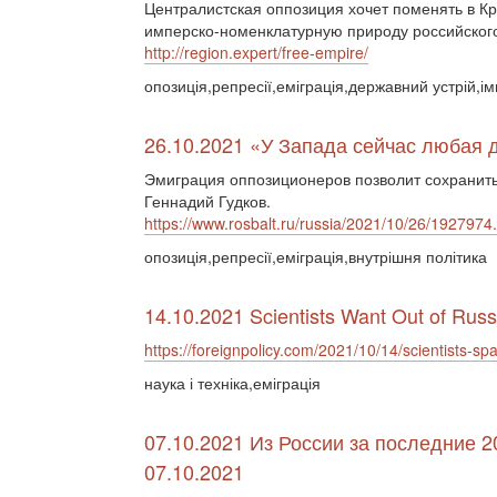
Централистская оппозиция хочет поменять в К
имперско-номенклатурную природу российского
http://region.expert/free-empire/
опозиція,репресії,еміграція,державний устрій,ім
26.10.2021 «У Запада сейчас любая 
Эмиграция оппозиционеров позволит сохранить
Геннадий Гудков.
https://www.rosbalt.ru/russia/2021/10/26/1927974
опозиція,репресії,еміграція,внутрішня політика
14.10.2021 Scientists Want Out of Russ
https://foreignpolicy.com/2021/10/14/scientists-spa
наука і техніка,еміграція
07.10.2021 Из России за последние 2
07.10.2021