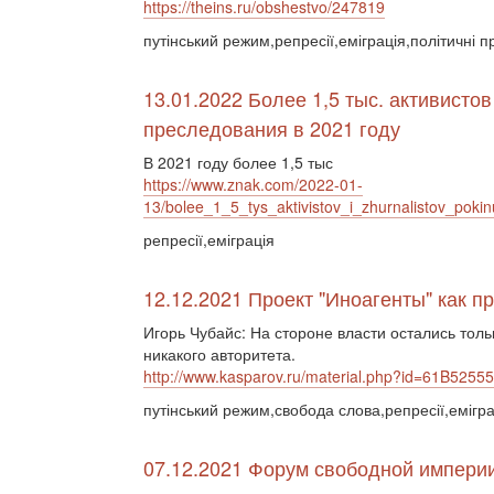
https://theins.ru/obshestvo/247819
путінський режим,репресії,еміграція,політичні п
13.01.2022 Более 1,5 тыс. активисто
преследования в 2021 году
В 2021 году более 1,5 тыс
https://www.znak.com/2022-01-
13/bolee_1_5_tys_aktivistov_i_zhurnalistov_pokin
репресії,еміграція
12.12.2021 Проект "Иноагенты" как п
Игорь Чубайс: На стороне власти остались тол
никакого авторитета.
http://www.kasparov.ru/material.php?id=61B52
путінський режим,свобода слова,репресії,емігра
07.12.2021 Форум свободной импери