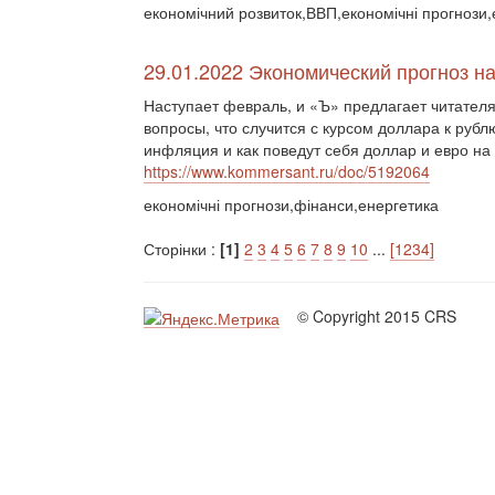
економічний розвиток,ВВП,економічні прогнози,
29.01.2022 Экономический прогноз н
Наступает февраль, и «Ъ» предлагает читателя
вопросы, что случится с курсом доллара к рубл
инфляция и как поведут себя доллар и евро н
https://www.kommersant.ru/doc/5192064
економічні прогнози,фінанси,енергетика
Сторінки :
[1]
2
3
4
5
6
7
8
9
10
...
[1234]
© Copyright 2015 CRS