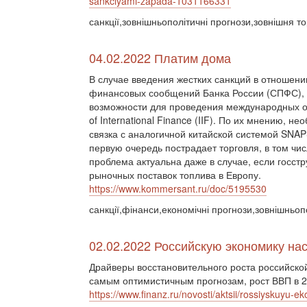
sankciyami-zapada-1031166331
санкції,зовнішньополітичні прогнози,зовнішня то
04.02.2022 Платим дома
В случае введения жестких санкций в отношен
финансовых сообщений Банка России (СПФС), з
возможности для проведения международных опе
of International Finance (IIF). По их мнению, 
связка с аналогичной китайской системой SNAP
первую очередь пострадает торговля, в том чис
проблема актуальна даже в случае, если госст
рыночных поставок топлива в Европу.
https://www.kommersant.ru/doc/5195530
санкції,фінанси,економічні прогнози,зовнішньоп
02.02.2022 Российскую экономику на
Драйверы восстановительного роста российской
самым оптимистичным прогнозам, рост ВВП в 20
https://www.finanz.ru/novosti/aktsii/rossiyskuyu