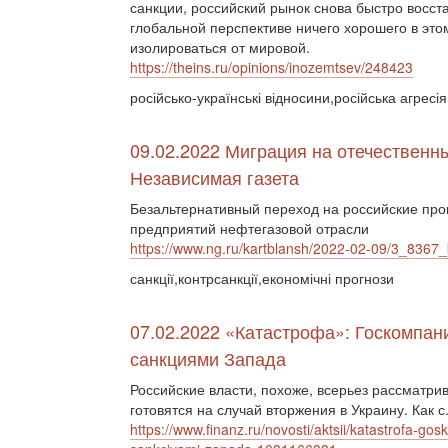
санкции, российский рынок снова быстро восст
глобальной перспективе ничего хорошего в это
изолироваться от мировой.
https://theins.ru/opinions/inozemtsev/248423
російсько-українські відносини,російська агресі
09.02.2022 Миграция на отечественн
Независимая газета
Безальтернативный переход на российские про
предприятий нефтегазовой отрасли
https://www.ng.ru/kartblansh/2022-02-09/3_8367_
санкції,контрсанкції,економічні прогнози
07.02.2022 «Катастрофа»: Госкомпан
санкциями Запада
Российские власти, похоже, всерьез рассматри
готовятся на случай вторжения в Украину. Как с.
https://www.finanz.ru/novosti/aktsii/katastrofa-