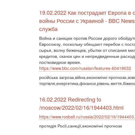
19.02.2022 Как пострадает Европа в 
войны России с Украиной - BBC News
служба
Война и санкции против России дорого обойдут
Евросоюзу, поскольку обещают перебои с пост
сырья, волну беженцев, убытки от списания м
кредитов, скачок цен и непредвиденные расход
постковидное время.
https://www.bbc.com/russian/features-60419032
російська загроза,війна,економічні прогнози,зо
торгівля,енергетика,фінанси,рівень життя,біжен
16.02.2022 Redirecting to
/moscow/2022/02/16/1944403.html
https://www.rosbalt.ru/russia/2022/02/16/1944403
протидія Росії,санкції,економічні прогнози