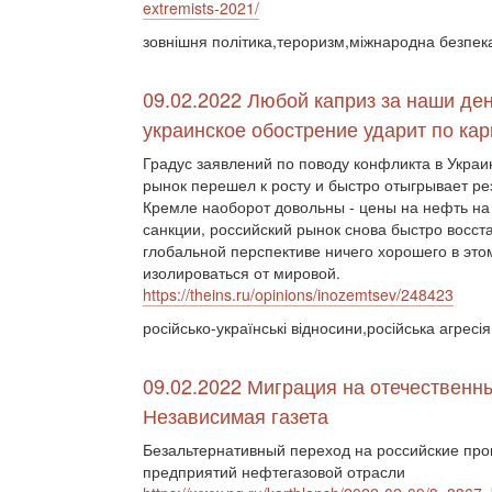
extremists-2021/
зовнішня політика,тероризм,міжнародна безпек
09.02.2022 Любой каприз за наши де
украинское обострение ударит по кар
Градус заявлений по поводу конфликта в Украи
рынок перешел к росту и быстро отыгрывает ре
Кремле наоборот довольны - цены на нефть на
санкции, российский рынок снова быстро восст
глобальной перспективе ничего хорошего в это
изолироваться от мировой.
https://theins.ru/opinions/inozemtsev/248423
російсько-українські відносини,російська агресі
09.02.2022 Миграция на отечественн
Независимая газета
Безальтернативный переход на российские про
предприятий нефтегазовой отрасли