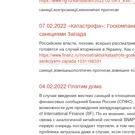
https://www.ng.ru/kartblansh/2022-02-09/3_8367_
санкції,контрсанкції,економічні прогнози
07.02.2022 «Катастрофа»: Госкомпан
санкциями Запада
Российские власти, похоже, всерьез рассматри
готовятся на случай вторжения в Украину. Как с.
https://www.finanz.ru/novosti/aktsii/katastrofa-
sankciyami-zapada-1031166331
санкції,зовнішньополітичні прогнози,зовнішня то
04.02.2022 Платим дома
В случае введения жестких санкций в отношен
финансовых сообщений Банка России (СПФС), з
возможности для проведения международных опе
of International Finance (IIF). По их мнению, 
связка с аналогичной китайской системой SNAP
первую очередь пострадает торговля, в том чис
проблема актуальна даже в случае, если госст