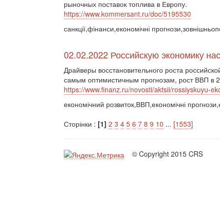
рыночных поставок топлива в Европу.
https://www.kommersant.ru/doc/5195530
санкції,фінанси,економічні прогнози,зовнішньоп
02.02.2022 Российскую экономику на
Драйверы восстановительного роста российской
самым оптимистичным прогнозам, рост ВВП в 20
https://www.finanz.ru/novosti/aktsii/rossiyskuyu
економічний розвиток,ВВП,економічні прогнози,
Сторінки :
[1]
2
3
4
5
6
7
8
9
10
...
[1553]
© Copyright 2015 CRS