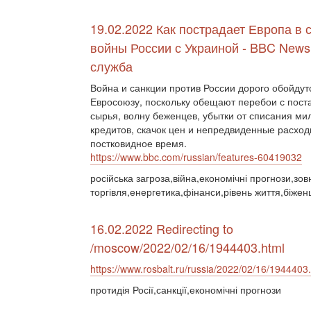
19.02.2022 Как пострадает Европа в 
войны России с Украиной - BBC News
служба
Война и санкции против России дорого обойдут
Евросоюзу, поскольку обещают перебои с пост
сырья, волну беженцев, убытки от списания м
кредитов, скачок цен и непредвиденные расход
постковидное время.
https://www.bbc.com/russian/features-60419032
російська загроза,війна,економічні прогнози,зо
торгівля,енергетика,фінанси,рівень життя,біжен
16.02.2022 Redirecting to
/moscow/2022/02/16/1944403.html
https://www.rosbalt.ru/russia/2022/02/16/1944403
протидія Росії,санкції,економічні прогнози