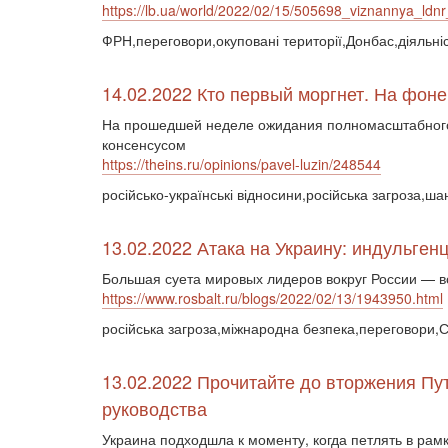
https://lb.ua/world/2022/02/15/505698_viznannya_ldnr
ФРН,переговори,окуповані території,Донбас,діяльн
14.02.2022 Кто первый моргнет. На фон
На прошедшей неделе ожидания полномасштабного р
консенсусом
https://theins.ru/opinions/pavel-luzin/248544
російсько-українські відносини,російська загроза,
13.02.2022 Атака на Украину: индульген
Большая суета мировых лидеров вокруг России — 
https://www.rosbalt.ru/blogs/2022/02/13/1943950.html
російська загроза,міжнародна безпека,переговори,
13.02.2022 Прочитайте до вторжения Пу
руководства
Украина подходшла к моменту, когда петлять в рам