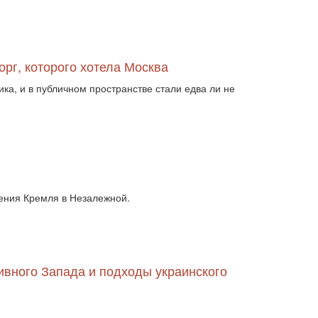
двосторонні стосунки (1084)
двостороння торгівля (360)
деградація (546)
дезінтеграція (294)
демографія (766)
демократ (1)
рг, которого хотела Москва
демократія (2000)
День Перемоги (269)
державний устрій (46)
а, и в публичном пространстве стали едва ли не
дипломатичні стосунки (1555)
договори та домовленості (2090)
Донбас (7792)
Друга світова (901)
економіка (19)
економічні прогноз (1)
економічні прогнози (12339)
економічна криза (2887)
економічна політика (7372)
ения Кремля в Незалежной.
економічна стратегія (1793)
економічний розвиток (8656)
експансія (1315)
еміграція (143)
енергетика (8052)
загострення (1)
загострення відносин (2)
ивного Запада и подходы украинского
загострення конфлікту (2)
загострення стосунків (2833)
загроза (2)
заморожені конфлікти (1334)
заяви (3)