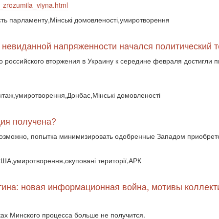
_zrozumila_viyna.html
ість парламенту,Мінські домовленості,умиротворення
е невиданной напряженности начался политический то
оссийского вторжения в Украину к середине февраля достигли пик
шантаж,умиротворення,Донбас,Мінські домовленості
ция получена?
возможно, попытка минимизировать одобренные Западом приобрет
США,умиротворення,окуповані території,АРК
тина: новая информационная война, мотивы коллект
ках Минского процесса больше не получится.