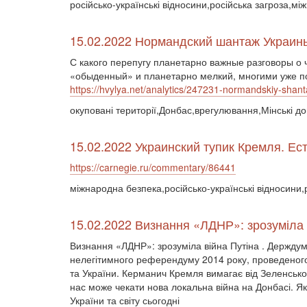
російсько-українські відносини,російська загроза,м
15.02.2022 Нормандский шантаж Украин
С какого перепугу планетарно важные разговоры о
«обыденный» и планетарно мелкий, многими уже 
https://hvylya.net/analytics/247231-normandskiy-shan
окуповані території,Донбас,врегулювання,Мінські 
15.02.2022 Украинский тупик Кремля. Ес
https://carnegie.ru/commentary/86441
міжнародна безпека,російсько-українські відносини
15.02.2022 Визнання «ЛДНР»: зрозуміла 
Визнання «ЛДНР»: зрозуміла війна Путіна . Держдум
нелегітимного референдуму 2014 року, проведеного
та України. Керманич Кремля вимагає від Зеленськог
нас може чекати нова локальна війна на Донбасі. Які
України та світу сьогодні