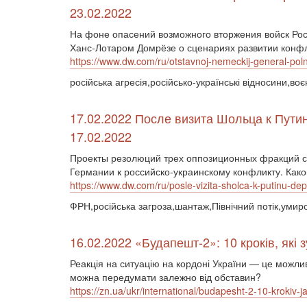
23.02.2022
На фоне опасений возможного вторжения войск Рос
Ханс-Лотаром Домрёзе о сценариях развитии конфл
https://www.dw.com/ru/otstavnoj-nemeckij-general-po
російська агресія,російсько-українські відносини,в
17.02.2022 После визита Шольца к Путин
17.02.2022
Проекты резолюций трех оппозиционных фракций ст
Германии к российско-украинскому конфликту. Как
https://www.dw.com/ru/posle-vizita-sholca-k-putinu-de
ФРН,російська загроза,шантаж,Північний потік,уми
16.02.2022 «Будапешт-2»: 10 кроків, які 
Реакція на ситуацію на кордоні України — це можлив
можна передумати залежно від обставин?
https://zn.ua/ukr/international/budapesht-2-10-krokiv-ja