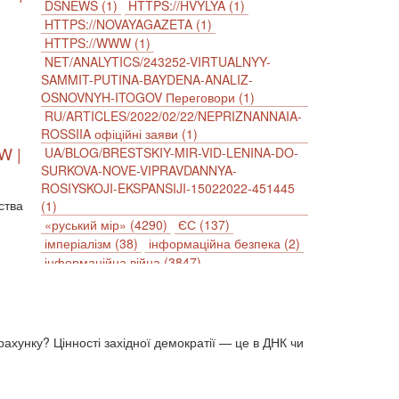
DSNEWS (1)
HTTPS://HVYLYA (1)
HTTPS://NOVAYAGAZETA (1)
HTTPS://WWW (1)
NET/ANALYTICS/243252-VIRTUALNYY-
SAMMIT-PUTINA-BAYDENA-ANALIZ-
OSNOVNYH-ITOGOV Переговори (1)
RU/ARTICLES/2022/02/22/NEPRIZNANNAIA-
ROSSIIA офіційні заяви (1)
W |
UA/BLOG/BRESTSKIY-MIR-VID-LENINA-DO-
SURKOVA-NOVE-VIPRAVDANNYA-
ROSIYSKOJI-EKSPANSIJI-15022022-451445
ства
(1)
«руський мір» (4290)
ЄС (137)
імперіалізм (38)
інформаційна безпека (2)
інформаційна війна (3847)
інформаційна політика (903)
інцидент (1246)
іслам (510)
історія (4811)
агресія (2)
антиамериканізм (1188)
антисемітизм (1)
АРК (7225)
рахунку? Цінності західної демократії — це в ДНК чи
Афганістан (14)
біженці (126)
Білорусь (111)
безпека (2)
безробіття (295)
бюджет (1557)