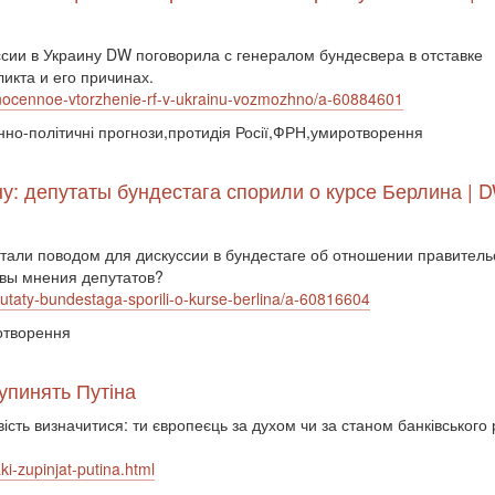
сии в Украину DW поговорила с генералом бундесвера в отставке
икта и его причинах.
lnocennoe-vtorzhenie-rf-v-ukrainu-vozmozhno/a-60884601
оєнно-політичні прогнози,протидія Росії,ФРН,умиротворення
у: депутаты бундестага спорили о курсе Берлина | D
али поводом для дискуссии в бундестаге об отношении правитель
овы мнения депутатов?
putaty-bundestaga-sporili-o-kurse-berlina/a-60816604
ротворення
зупинять Путіна
ість визначитися: ти європеєць за духом чи за станом банківського 
ki-zupinjat-putina.html