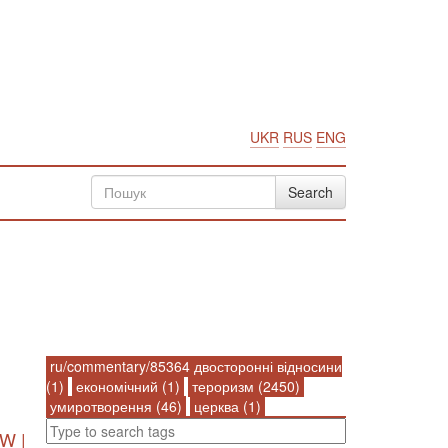
UKR
RUS
ENG
ru/commentary/85364 двосторонні відносини
(1)
економічний (1)
тероризм (2450)
умиротворення (46)
церква (1)
W |