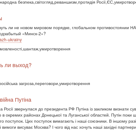
іжнародна безпека,світогляд,реваншизм,протидія Росії,ЄС,умиротво
ы
 чуть ли не новом мировом порядке, глобальном противостоянии Н
подзабытый «Минск-2»?
tazh-ukrainy
домовленості,шантаж,умиротворення
ть ли выход?
,російська загроза,переговори,умиротворення
війна Путіна
а Росії звернулася до президента РФ Путіна із закликом визнати с
 в окремих районах Донецької та Луганської областей. Путін поки 
о поступок. Цих поступок вимагають і наші союзники. В іншому разі 
 вимоги висуває Москва? І чого від нас хочуть наші західні партнер