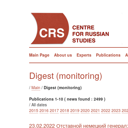
Main Page
About us
Experts
Publications
A
Digest (monitoring)
/
Main
/
Digest (monitoring)
Publications 1-10 ( news found : 2499 )
/ All dates
2015
2016
2017
2018
2019
2020
2021
2022
2023
20
23.02.2022 Отставной немецкий генерал