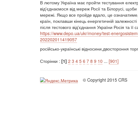
В лютому Україна має пройти тестування електр
від'єднаємося від мереж Росії та Білорусі, щоби
мережі. Якщо все пройде вдало, це означатиме
країн, поклавши кінець енергетичній залежності в
після тестового від'єднання України Росія та її
https://www.depo.ua/ukr/money/test-energosistemi
202202011419057
російсько-українські відносини,двостороння тор
Сторінки :
[1]
2
3
4
5
6
7
8
9
10
...
[901]
© Copyright 2015 CRS