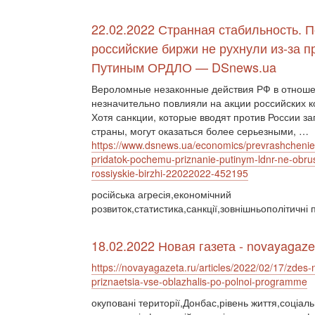
22.02.2022 Странная стабильность. 
российские биржи не рухнули из-за п
Путиным ОРДЛО — DSnews.ua
Вероломные незаконные действия РФ в отнош
незначительно повлияли на акции российских 
Хотя санкции, которые вводят против России з
страны, могут оказаться более серьезными, …
https://www.dsnews.ua/economics/prevrashchenie
pridatok-pochemu-priznanie-putinym-ldnr-ne-obrus
rossiyskie-birzhi-22022022-452195
російська агресія,економічний
розвиток,статистика,санкції,зовнішньополітичні 
18.02.2022 Новая газета - novayagaze
https://novayagazeta.ru/articles/2022/02/17/zdes-
priznaetsia-vse-oblazhalis-po-polnoi-programme
окуповані території,Донбас,рівень життя,соціал