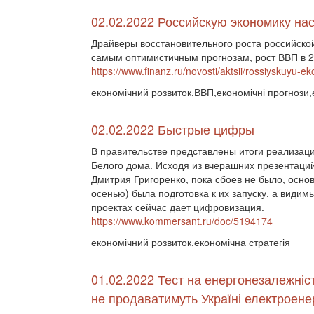
02.02.2022 Российскую экономику на
Драйверы восстановительного роста российской
самым оптимистичным прогнозам, рост ВВП в 20
https://www.finanz.ru/novosti/aktsii/rossiyskuyu
економічний розвиток,ВВП,економічні прогнози,
02.02.2022 Быстрые цифры
В правительстве представлены итоги реализаци
Белого дома. Исходя из вчерашних презентаци
Дмитрия Григоренко, пока сбоев не было, осно
осенью) была подготовка к их запуску, а види
проектах сейчас дает цифровизация.
https://www.kommersant.ru/doc/5194174
економічний розвиток,економічна стратегія
01.02.2022 Тест на енергонезалежніст
не продаватимуть Україні електроене