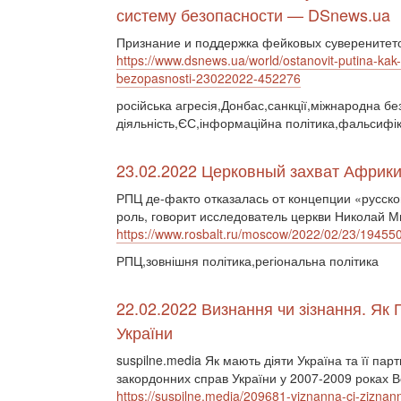
систему безопасности — DSnews.ua
Признание и поддержка фейковых суверенитето
https://www.dsnews.ua/world/ostanovit-putina-ka
bezopasnosti-23022022-452276
російська агресія,Донбас,санкції,міжнародна бе
діяльність,ЄС,інформаційна політика,фальсифік
23.02.2022 Церковный захват Африки 
РПЦ де-факто отказалась от концепции «русско
роль, говорит исследователь церкви Николай М
https://www.rosbalt.ru/moscow/2022/02/23/19455
РПЦ,зовнішня політика,регіональна політика
22.02.2022 Визнання чи зізнання. Як 
України
suspilne.media Як мають діяти Україна та її пар
закордонних справ України у 2007-2009 роках 
https://suspilne.media/209681-viznanna-ci-ziznann