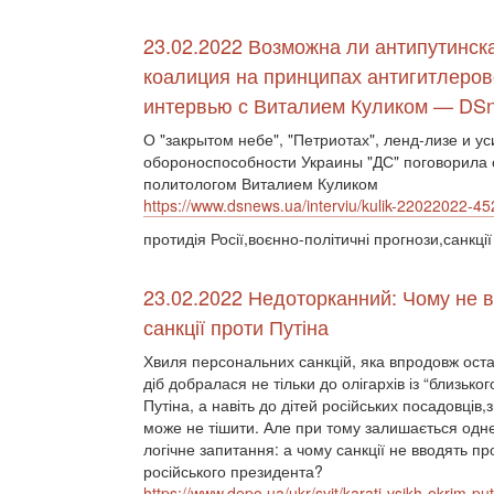
23.02.2022 Возможна ли антипутинск
коалиция на принципах антигитлеров
интервью с Виталием Куликом — DS
О "закрытом небе", "Петриотах", ленд-лизе и у
обороноспособности Украины "ДС" поговорила 
политологом Виталием Куликом
https://www.dsnews.ua/interviu/kulik-22022022-4
протидія Росії,воєнно-політичні прогнози,санкції
23.02.2022 Недоторканний: Чому не 
санкції проти Путіна
Хвиля персональних санкцій, яка впродовж оста
діб добралася не тільки до олігархів із “близьког
Путіна, а навіть до дітей російських посадовців,
може не тішити. Але при тому залишається одн
логічне запитання: а чому санкції не вводять п
російського президента?
https://www.depo.ua/ukr/svit/karati-vsikh-okrim-pu