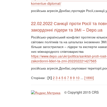
komentue-diplomat/
російська агресія,Донбас,протидія Росії,санкції,
22.02.2022 Санкції проти Росії та п
закордонні лідери та ЗМІ – Depo.ua
Російсько-український конфлікт протягом кільк
світових політиків та на шпальтах іноземних ЗМ
більше загострилася – лідери та експерти намаг
них міжнародного співтовариства
https://www.depo.ua/ukr/politics/sanktsii-proti-
zakordonni-lideri-ta-zmi-202202221427565
російська агресія,Донбас,окуповані території,рос
Сторінки :
[1]
2
3
4
5
6
7
8
9
10
...
[1890]
© Copyright 2015 CRS