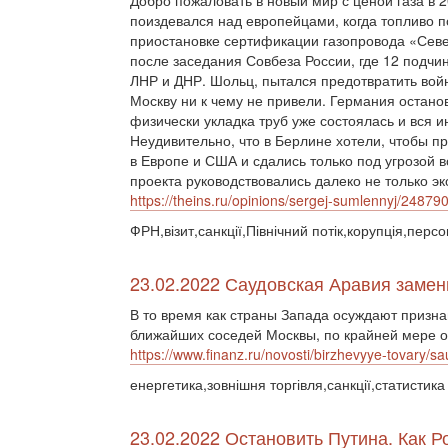
Добро пожаловать в новый мир с ценой газа в 
поиздевался над европейцами, когда топливо п
приостановке сертификации газопровода «Сев
после заседания Совбеза России, где 12 подч
ЛНР и ДНР. Шольц, пытался предотвратить войн
Москву ни к чему не привели. Германия остано
физически укладка труб уже состоялась и вся 
Неудивительно, что в Берлине хотели, чтобы п
в Европе и США и сдались только под угрозой
проекта руководствовались далеко не только 
https://theins.ru/opinions/sergej-sumlennyj/24879
ФРН,візит,санкції,Північний потік,корупція,персо
23.02.2022 Саудовская Аравия замен
В то время как страны Запада осуждают призна
ближайших соседей Москвы, по крайней мере од
https://www.finanz.ru/novosti/birzhevyye-tovary/
енергетика,зовнішня торгівля,санкції,статистика
23.02.2022 Остановить Путина. Как 