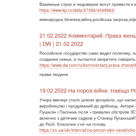
Взаимные страх и недоверие могут привести к 
https://www.kp.ru/daily/27366/4548862/
міжнародна безпека,війна,російська загроза,ін
21.02.2022 Комментарий: Права жен
| DW | 21.02.2022
Российское государство само ведет политику, 
создания семьи, и пытается запретить говорить
https://www.dw.com/ru/kommentarij-prava-zhenshh
права людини
19.02.2022 На порозі війни. Навіщо 
Учора ввечері стало цілком зрозуміло, що напи
виробництво і продуманий до дрібниць. Актори 
Пушилін і Пасічник після «тривалих обстрілів ЗС
включно з дитячим садком у Станиці Луганській!
до Росії. Класичне з ніг на голову.
https://zn.ua/ukr/internal/na-porozi-vijni-navishcho-r