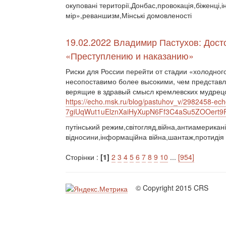
окуповані території,Донбас,провокація,біженці
мір»,реваншизм,Мінські домовленості
19.02.2022 Владимир Пастухов: Дост
«Преступлению и наказанию»
Риски для России перейти от стадии «холодног
несопоставимо более высокими, чем представ
верящие в здравый смысл кремлевских мудрецо
https://echo.msk.ru/blog/pastuhov_v/2982458-ech
7giUqWut1uElznXaiHyXupN6Ff3C4aSu5ZOOert
путінський режим,світогляд,війна,антиамериканіз
відносини,інформаційна війна,шантаж,протидія 
Сторінки :
[1]
2
3
4
5
6
7
8
9
10
...
[954]
© Copyright 2015 CRS