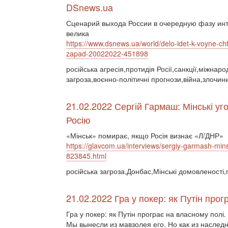
DSnews.ua
Сценарий выхода России в очередную фазу инт
велика
https://www.dsnews.ua/world/delo-idet-k-voyne-cht
zapad-20022022-451898
російська агресія,протидія Росії,санкції,міжнар
загроза,воєнно-політичні прогнози,війна,злочин
21.02.2022 Сергій Гармаш: Мінські уг
Росію
«Мінськ» помирає, якщо Росія визнає «Л/ДНР»
https://glavcom.ua/interviews/sergiy-garmash-min
823845.html
російська загроза,Донбас,Мінські домовленості
21.02.2022 Гра у покер: як Путін про
Гра у покер: як Путін програє на власному полі
Мы вынесли из мавзолея его. Но как из наслед