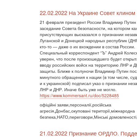
22.02.2022 На Украине Совет клином
21 февраля президент России Владимир Путин
заседание Совета безопасности, на котором ка
присутствующих высказался о признании незав
Луганской и Донецкой народных республик (ДНР
кто-то — даже о их вхождении в состав России.
Специальный корреспондент “Ъ” Андрей Колес
уверен, что после произошедшего будет открыт
вводу российских войск на территорию ЛНР и Д
защиты. Ближе к полуночи Владимир Путин пос
минутного обращения к нации (в том числе, суд
и к украинской) подписал указ о признании нез
ЛНР и ДНР. Иначе быть уже не могло.
https://www.kommersant.ru/doc/5228485
офіційні заяви,персоналії,російська
агресія,Донбас,окуповані території,міжнародна
безпека,НАТО,переговори,Мінські домовленост
21.02.2022 Признание ОРДЛО. Подде