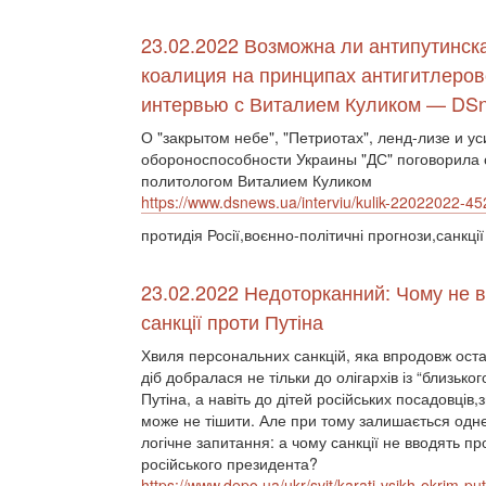
23.02.2022 Возможна ли антипутинск
коалиция на принципах антигитлеров
интервью с Виталием Куликом — DS
О "закрытом небе", "Петриотах", ленд-лизе и у
обороноспособности Украины "ДС" поговорила 
политологом Виталием Куликом
https://www.dsnews.ua/interviu/kulik-22022022-4
протидія Росії,воєнно-політичні прогнози,санкції
23.02.2022 Недоторканний: Чому не 
санкції проти Путіна
Хвиля персональних санкцій, яка впродовж оста
діб добралася не тільки до олігархів із “близьког
Путіна, а навіть до дітей російських посадовців,
може не тішити. Але при тому залишається одн
логічне запитання: а чому санкції не вводять п
російського президента?
https://www.depo.ua/ukr/svit/karati-vsikh-okrim-pu