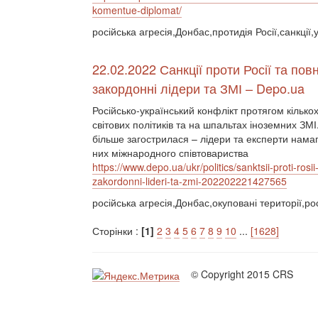
komentue-diplomat/
російська агресія,Донбас,протидія Росії,санкції,
22.02.2022 Санкції проти Росії та п
закордонні лідери та ЗМІ – Depo.ua
Російсько-український конфлікт протягом кільк
світових політиків та на шпальтах іноземних ЗМ
більше загострилася – лідери та експерти намаг
них міжнародного співтовариства
https://www.depo.ua/ukr/politics/sanktsii-proti-
zakordonni-lideri-ta-zmi-202202221427565
російська агресія,Донбас,окуповані території,рос
Сторінки :
[1]
2
3
4
5
6
7
8
9
10
...
[1628]
© Copyright 2015 CRS