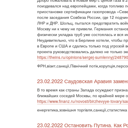
Добро пожаловать в новый мир с ценой газа в 
поиздевался над европейцами, когда топливо п
приостановке сертификации газопровода «Сев
после заседания Совбеза России, где 12 подч
ЛНР и ДНР. Шольц, пытался предотвратить войн
Москву ни к чему не привели. Германия остано
физически укладка труб уже состоялась и вся 
Неудивительно, что в Берлине хотели, чтобы п
в Европе и США и сдались только под угрозой
проекта руководствовались далеко не только 
https://theins.ru/opinions/sergej-sumlennyj/24879
ФРН,візит,санкції,Північний потік,корупція,персо
23.02.2022 Саудовская Аравия замен
В то время как страны Запада осуждают призна
ближайших соседей Москвы, по крайней мере од
https://www.finanz.ru/novosti/birzhevyye-tovary/
енергетика,зовнішня торгівля,санкції,статистика
23.02.2022 Остановить Путина. Как 