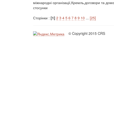
міжнародні організації,Кремль,договори та домо
стосунки
Сторінки :
[1]
2
3
4
5
6
7
8
9
10
...
[25]
© Copyright 2015 CRS