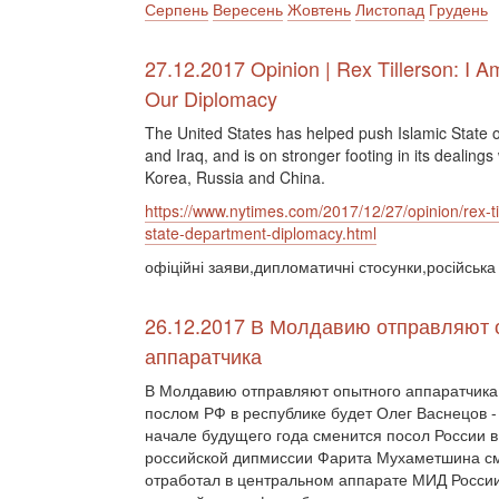
Серпень
Вересень
Жовтень
Листопад
Грудень
27.12.2017 Opinion | Rex Tillerson: I A
Our Diplomacy
The United States has helped push Islamic State o
and Iraq, and is on stronger footing in its dealings
Korea, Russia and China.
https://www.nytimes.com/2017/12/27/opinion/rex-ti
state-department-diplomacy.html
офіційні заяви,дипломатичні стосунки,російська
26.12.2017 В Молдавию отправляют 
аппаратчика
В Молдавию отправляют опытного аппаратчика
послом РФ в республике будет Олег Васнецов -
начале будущего года сменится посол России в
российской дипмиссии Фарита Мухаметшина см
отработал в центральном аппарате МИД России.