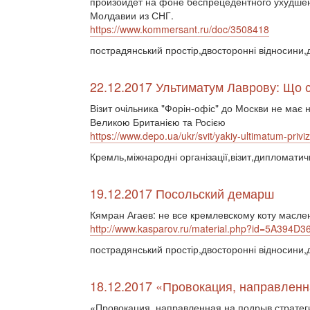
произойдет на фоне беспрецедентного ухудше
Молдавии из СНГ.
https://www.kommersant.ru/doc/3508418
пострадянський простір,двосторонні відносини,
22.12.2017 Ультиматум Лаврову: Що с
Візит очільника "Форін-офіс" до Москви не має н
Великою Британією та Росією
https://www.depo.ua/ukr/svit/yakiy-ultimatum-pr
Кремль,міжнародні організації,візит,дипломатич
19.12.2017 Посольский демарш
Кямран Агаев: не все кремлевскому коту масле
http://www.kasparov.ru/material.php?id=5A394D
пострадянський простір,двосторонні відносини,
18.12.2017 «Провокация, направленн
«Провокация, направленная на подрыв стратеги