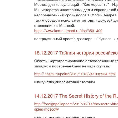
Москвы для консультаций - "Коммерсантъ" - И
Министерство иностранных дел и европейской 
неопределенный срок» посла в России Андрея 
таким образом использует методы «шоковой ди
отношениях с Москвой.
https://www.kommersant.ru/doc/3501409
пострадянський простір,двосторонні відносини,
18.12.2017
Тайная история российско
Облеты, картографирование оптоволоконных с
западном побережье было некогда скучать.
http://inosmi.ru/politic/20171218/241032934.html
шпигунство,дипломатичні стосунки
14.12.2017 The Secret History of the R
http://foreignpolicy.com/2017/12/14/the-secret-his
spies-moscow/
шпигунство,дипломатичні стосунки