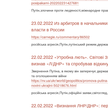
posipakami-202202231427681
Путін,злочини проти людяності,міжнародне пра
23.02.2022 Из арбитров в начальники
власти в России
https://carnegie.ru/commentary/86502
російська агресія,Путін,путінський режим,держа
22.02.2022 «Утробна лють». Світові З
визнав «Л/ДНР» та спробував відкину
Звернення Путіна, в якому він заперечує держа
та оголошенням війни
https://nv.ua/ukr/world/geopolitics/promova-putina-
novini-ukrajini-50218676.html
російська агресія,Путін,офіційні заяви,світогля
22.02.2022 «Визнання ЛНР/ДНР»: пере