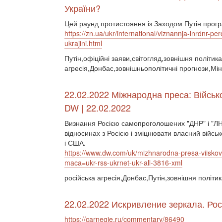
України?
Цей раунд протистояння із Заходом Путін прогр
https://zn.ua/ukr/international/viznannja-lnrdnr-p
ukrajini.html
Путін,офіційні заяви,світогляд,зовнішня політика
агресія,Донбас,зовнішньополітичні прогнози,Мін
22.02.2022 Міжнародна преса: Військ
DW | 22.02.2022
Визнання Росією самопроголошених "ДНР" і "ЛН
відносинах з Росією і зміцнювати власний війс
і США.
https://www.dw.com/uk/mizhnarodna-presa-viisko
maca=ukr-rss-ukrnet-ukr-all-3816-xml
російська агресія,Донбас,Путін,зовнішня політи
22.02.2022 Искривление зеркала. Ро
https://carnegie.ru/commentary/86490