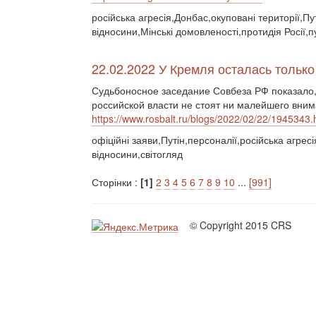
російська агресія,Донбас,окуповані території,Пу
відносини,Мінські домовленості,протидія Росії,
22.02.2022 У Кремля осталась тольк
Судьбоносное заседание Совбеза РФ показало,
российской власти не стоят ни малейшего вним
https://www.rosbalt.ru/blogs/2022/02/22/1945343.
офіційні заяви,Путін,персоналії,російська агресі
відносини,світогляд
Сторінки :
[1]
2
3
4
5
6
7
8
9
10
...
[991]
© Copyright 2015 CRS