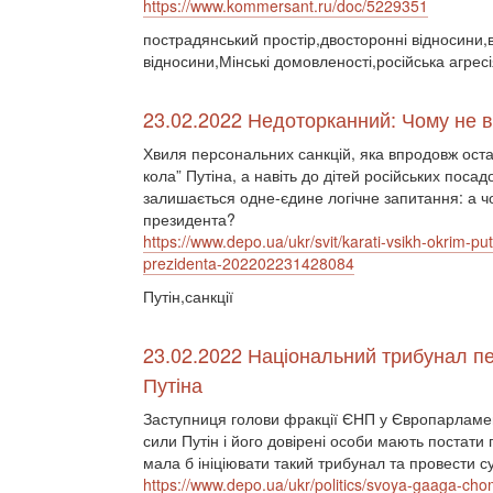
https://www.kommersant.ru/doc/5229351
пострадянський простір,двосторонні відносини,ві
відносини,Мінські домовленості,російська агре
23.02.2022 Недоторканний: Чому не в
Хвиля персональних санкцій, яка впродовж останн
кола” Путіна, а навіть до дітей російських поса
залишається одне-єдине логічне запитання: а чо
президента?
https://www.depo.ua/ukr/svit/karati-vsikh-okrim-pu
prezidenta-202202231428084
Путін,санкції
23.02.2022 Національний трибунал пе
Путіна
Заступниця голови фракції ЄНП у Європарламен
сили Путін і його довірені особи мають постат
мала б ініціювати такий трибунал та провести 
https://www.depo.ua/ukr/politics/svoya-gaaga-chom