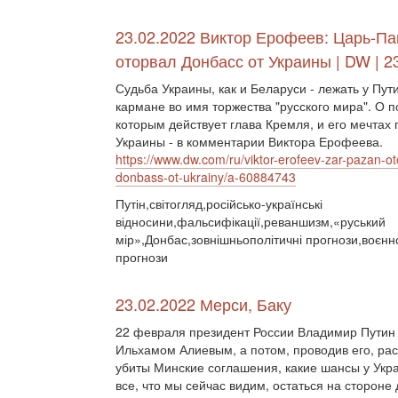
23.02.2022 Виктор Ерофеев: Царь-Па
оторвал Донбасс от Украины | DW | 2
Судьба Украины, как и Беларуси - лежать у Пут
кармане во имя торжества "русского мира". О п
которым действует глава Кремля, и его мечтах 
Украины - в комментарии Виктора Ерофеева.
https://www.dw.com/ru/viktor-erofeev-zar-pazan-ot
donbass-ot-ukrainy/a-60884743
Путін,світогляд,російсько-українські
відносини,фальсифікації,реваншизм,«руський
мір»,Донбас,зовнішньополітичні прогнози,воєнно
прогнози
23.02.2022 Мерси, Баку
22 февраля президент России Владимир Путин 
Ильхамом Алиевым, а потом, проводив его, рас
убиты Минские соглашения, какие шансы у Укра
все, что мы сейчас видим, остаться на стороне 