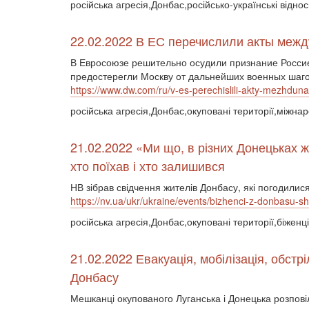
російська агресія,Донбас,російсько-українські відн
22.02.2022 В ЕС перечислили акты межд
В Евросоюзе решительно осудили признание Росси
предостерегли Москву от дальнейших военных шаго
https://www.dw.com/ru/v-es-perechislili-akty-mezhdu
російська агресія,Донбас,окуповані території,міжна
21.02.2022 «Ми що, в різних Донецьках
хто поїхав і хто залишився
НВ зібрав свідчення жителів Донбасу, які погодилис
https://nv.ua/ukr/ukraine/events/bizhenci-z-donbasu-s
російська агресія,Донбас,окуповані території,біженц
21.02.2022 Евакуація, мобілізація, обстр
Донбасу
Мешканці окупованого Луганська і Донецька розповіл