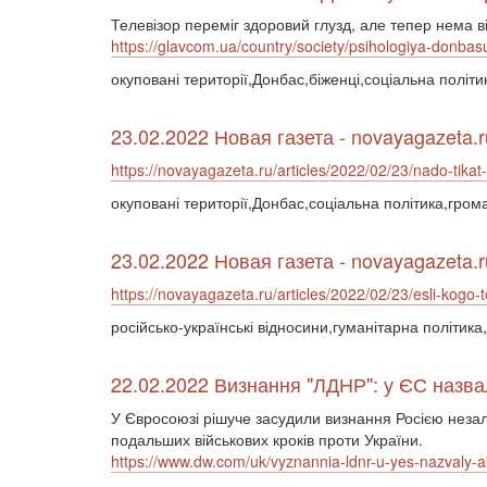
Телевізор переміг здоровий глузд, але тепер нема в
https://glavcom.ua/country/society/psihologiya-donbasu-
окуповані території,Донбас,біженці,соціальна політ
23.02.2022 Новая газета - novayagazeta.r
https://novayagazeta.ru/articles/2022/02/23/nado-tika
окуповані території,Донбас,соціальна політика,гром
23.02.2022 Новая газета - novayagazeta.r
https://novayagazeta.ru/articles/2022/02/23/esli-kogo-t
російсько-українські відносини,гуманітарна політик
22.02.2022 Визнання "ЛДНР": у ЄС назва
У Євросоюзі рішуче засудили визнання Росією неза
подальших військових кроків проти України.
https://www.dw.com/uk/vyznannia-ldnr-u-yes-nazvaly-