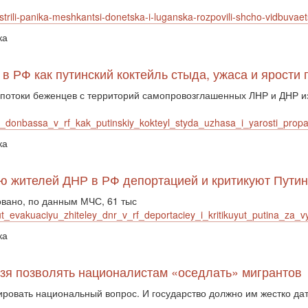
obstrili-panika-meshkantsi-donetska-i-luganska-rozpovili-shcho-vidbu
ка
в РФ как путинский коктейль стыда, ужаса и ярости
потоки беженцев с территорий самопровозглашенных ЛНР и ДНР из
y_donbassa_v_rf_kak_putinskiy_kokteyl_styda_uzhasa_i_yarosti_prop
ка
ию жителей ДНР в РФ депортацией и критикуют Пути
овано, по данным МЧС, 61 тыс
t_evakuaciyu_zhiteley_dnr_v_rf_deportaciey_i_kritikuyut_putina_za_
ка
ьзя позволять националистам «оседлать» мигрантов
ровать национальный вопрос. И государство должно им жестко дать 