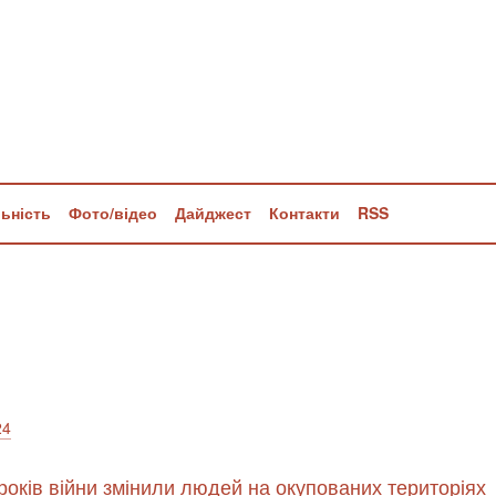
льність
Фото/відео
Дайджест
Контакти
RSS
24
 років війни змінили людей на окупованих територіях