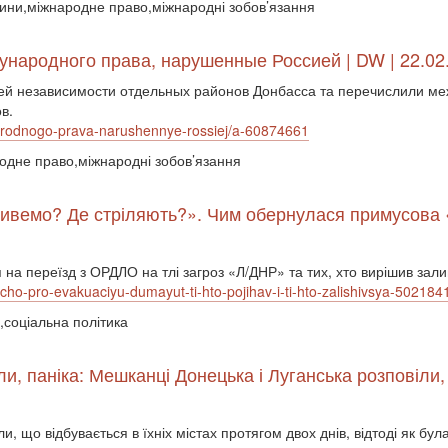
осини,міжнародне право,міжнародні зобов’язання
ународного права, нарушенные Россией | DW | 22.02
ей независимости отдельных районов Донбасса та перечислили м
в.
narodnogo-prava-narushennye-rossiej/a-60874661
родне право,міжнародні зобов’язання
 живемо? Де стріляють?». Чим обернулася примусова 
я на переїзд з ОРДЛО на тлі загроз «Л/ДНР» та тих, хто вирішив зал
hcho-pro-evakuaciyu-dumayut-ti-hto-pojihav-i-ti-hto-zalishivsya-502184
і,соціальна політика
іли, паніка: Мешканці Донецька і Луганська розповіли
и, що відбувається в їхніх містах протягом двох днів, відтоді як б