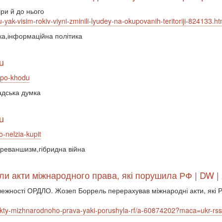
іри й до нього
yak-visim-rokiv-viyni-zminili-lyudey-na-okupovanih-teritoriji-824133.ht
ика,інформаційна політика
u
t-po-khodu
адська думка
u
o-nelzia-kupit
а,реваншизм,гібридна війна
ли акти міжнародного права, які порушила РФ | DW | 
лежності ОРДЛО. Жозеп Боррель перерахував міжнародні акти, які Р
akty-mizhnarodnoho-prava-yaki-porushyla-rf/a-60874202?maca=ukr-rss-