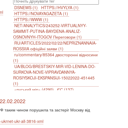
DSNEWS (1)
HTTPS://HVYLYA (1)
ml
HTTPS://NOVAYAGAZETA (1)
HTTPS://WWW (1)
NET/ANALYTICS/243252-VIRTUALNYY-
SAMMIT-PUTINA-BAYDENA-ANALIZ-
OSNOVNYH-ITOGOV Переговори (1)
RU/ARTICLES/2022/02/22/NEPRIZNANNAIA-
ROSSIIA офіційні заяви (1)
ru/commentary/85364 двосторонні відносини
(1)
UA/BLOG/BRESTSKIY-MIR-VID-LENINA-DO-
SURKOVA-NOVE-VIPRAVDANNYA-
ROSIYSKOJI-EKSPANSIJI-15022022-451445
(1)
«руський мір» (4290)
ЄС (137)
імперіалізм (38)
інформаційна безпека (2)
22.02.2022
інформаційна війна (3847)
інформаційна політика (903)
Ф таким чином порушила та застеріг Москву від
інцидент (1246)
іслам (510)
історія (4811)
агресія (2)
антиамериканізм (1188)
ukrnet-ukr-all-3816-xml
антисемітизм (1)
АРК (7225)