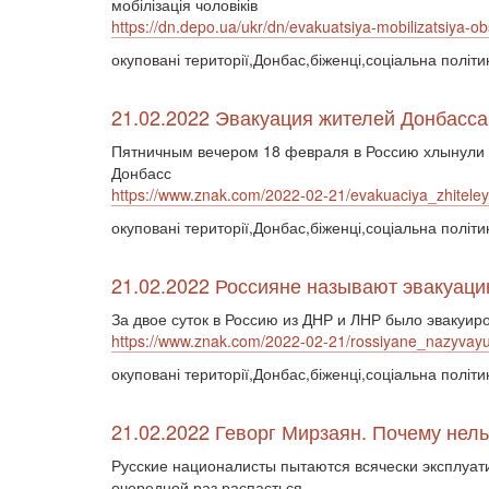
мобілізація чоловіків
https://dn.depo.ua/ukr/dn/evakuatsiya-mobilizatsiya-
окуповані території,Донбас,біженці,соціальна політи
21.02.2022 Эвакуация жителей Донбасса 
Пятничным вечером 18 февраля в Россию хлынули 
Донбасс
https://www.znak.com/2022-02-21/evakuaciya_zhitele
окуповані території,Донбас,біженці,соціальна політи
21.02.2022 Россияне называют эвакуац
За двое суток в Россию из ДНР и ЛНР было эвакуир
https://www.znak.com/2022-02-21/rossiyane_nazyvayu
окуповані території,Донбас,біженці,соціальна політи
21.02.2022 Геворг Мирзаян. Почему нел
Русские националисты пытаются всячески эксплуати
очередной раз распасться.