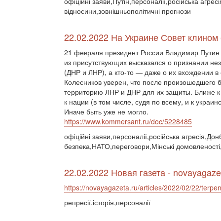
офіційні заяви,Путін,персоналії,російська агресі
відносини,зовнішньополітичні прогнози
22.02.2022 На Украине Совет клином
21 февраля президент России Владимир Путин 
из присутствующих высказался о признании не
(ДНР и ЛНР), а кто-то — даже о их вхождении 
Колесников уверен, что после произошедшего бу
территорию ЛНР и ДНР для их защиты. Ближе 
к нации (в том числе, судя по всему, и к укра
Иначе быть уже не могло.
https://www.kommersant.ru/doc/5228485
офіційні заяви,персоналії,російська агресія,До
безпека,НАТО,переговори,Мінські домовленост
22.02.2022 Новая газета - novayagaze
https://novayagazeta.ru/articles/2022/02/22/terpen
репресії,історія,персоналії