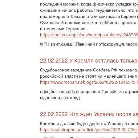
последний момент, когда физически укладка тр
ожидании начала работы. Неудивительно, что в
планомерно отбивали атаки критиков в Европе 
Сумленный напоминает, что лоббисты проекта 
интересами Германии.
https://theins.ru/opinions/sergej-sumlennyj/24879
ФРН,візит,санкції,Північний потік,корупція,персо
22.02.2022 У Кремля осталась тольк
Судьбоносное заседание Совбеза РФ показало,
российской власти не стоят ни малейшего вним
https://www.rosbalt.ru/blogs/2022/02/22/1945343.
офіційні заяви,Путін,персоналії,російська агресі
відносини,світогляд
22.02.2022 Что ждет Украину после 
Кремль и дальше будет держать Украину в пос
https://apostrophe.ua/article/politics/2022-02-22