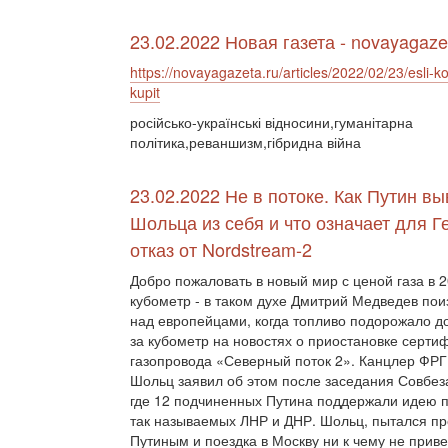
23.02.2022 Новая газета - novayagaze
https://novayagazeta.ru/articles/2022/02/23/esli-ko
kupit
російсько-українські відносини,гуманітарна
політика,реваншизм,гібридна війна
23.02.2022 Не в потоке. Как Путин в
Шольца из себя и что означает для 
отказ от Nordstream-2
Добро пожаловать в новый мир с ценой газа в 2
кубометр - в таком духе Дмитрий Медведев по
над европейцами, когда топливо подорожало д
за кубометр на новостях о приостановке серти
газопровода «Северный поток 2». Канцлер ФР
Шольц заявил об этом после заседания Совбез
где 12 подчиненных Путина поддержали идею 
так называемых ЛНР и ДНР. Шольц, пытался пре
Путиным и поездка в Москву ни к чему не прив