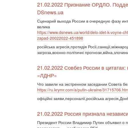
21.02.2022 Признание ОРДЛО. Подде
DSnews.ua
Сценарий выхода России в очередную фазу инт
велика
https://www.dsnews.ua/world/delo-idet-k-voyne-cht
zapad-20022022-451898
російська агресія,протидія Росії,санкції,міжнар
загроза,воєнно-політичні прогнози,війна,злочин
21.02.2022 Совбез России в цитатах:
«ЛДНР»
Что завили на экстренном заседании Совета бе
https://ru.krymr.com/a/putin-ukraine/31715706.htm
офіційні заяви,персоналії,російська агресія,Дон
21.02.2022 Россия признала независ
Президент России Владимир Путин объявил о п