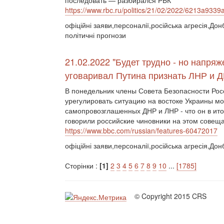
последовать — разбирался РБК
https://www.rbc.ru/politics/21/02/2022/6213a93
офіційні заяви,персоналії,російська агресія,Дон
політичні прогнози
21.02.2022 "Будет трудно - но напряж
уговаривал Путина признать ЛНР и 
В понедельник члены Совета Безопасности Рос
урегулировать ситуацию на востоке Украины м
самопровозглашенных ДНР и ЛНР - что он в итог
говорили российские чиновники на этом совещ
https://www.bbc.com/russian/features-60472017
офіційні заяви,персоналії,російська агресія,Дон
Сторінки :
[1]
2
3
4
5
6
7
8
9
10
...
[1785]
© Copyright 2015 CRS