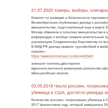
21.07.2020 Хакеры, выборы, олигарх
Комитет по разведке и безопасности парламен
Великобритании опубликовал доклад о российс
вмешательстве, подготовленный еще в марте 2
Москву обвинили в попытках вмешательства в 
референдум и вообще назвали влиятельным п
угрожающим Соединенному Королевству по вс
В МИД РФ доклад назвали «русофобией в фей
огранке».
https://www.kommersant.ru/doc/4425481
зовнішня політика,двосторонні
відносини,експансія,реваншизм,шпигунство,нф
війна,російська загроза
03.05.2018 Число россиян, попросив
убежища в США, достигло рекорда за 24
Количество россиян, попросивших убежища в С
2017 финансовом году, который завершился 30 