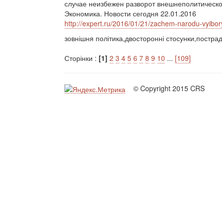
случае неизбежен разворот внешнеполитическог
Экономика. Новости сегодня 22.01.2016
http://expert.ru/2016/01/21/zachem-narodu-vyibory
зовнішня політика,двосторонні стосунки,постра
Сторінки :
[1]
2
3
4
5
6
7
8
9
10
...
[109]
© Copyright 2015 CRS