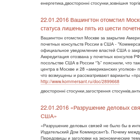
енергетика,двосторонні стосунки,зовнішня торгі
22.01.2016 Вашингтон отомстил Москв
статуса лишены пять из шести почет
Вашингтон отомстил Москве за закрытие Америк
почетных консульств России в США - "Коммерс
официальное уведомление властей США о закры
Аккредитация отозвана у почетных консулов Р
посольстве США в России “Ъ” пояснили, что та
центра в Москве и 28 «американских уголков» 
что возмущены и рассматривают варианты «пра
http://www.kommersant.ru/doc/2899668
двосторонні стосунки,загострення стосунків,ан
22.01.2016 «Разрушение деловых связ
США»
«Разрушение деловых связей не было бы в инте
Издательский Дом КоммерсантЪ. Почему между
Передовицы и заголовки на экономические темы