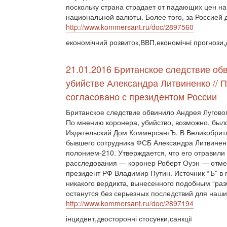
поскольку страна страдает от падающих цен на
национальной валюты. Более того, за Россией 
http://www.kommersant.ru/doc/2897560
економічний розвиток,ВВП,економічні прогнози,
21.01.2016 Британское следствие об
убийстве Александра Литвиненко // 
согласовано с президентом России
Британское следствие обвинило Андрея Луговог
По мнению коронера, убийство, возможно, было
Издательский Дом КоммерсантЪ. В Великобрита
бывшего сотрудника ФСБ Александра Литвиненко
полонием-210. Утверждается, что его отравили
расследования — коронер Роберт Оуэн — отмеч
президент РФ Владимир Путин. Источник “Ъ” в 
никакого вердикта, вынесенного подобным “ра
останутся без серьезных последствий для наш
http://www.kommersant.ru/doc/2897194
інцидент,двосторонні стосунки,санкції