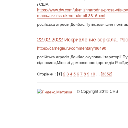
і США.
https://www.dw.com/uk/mizhnarodna-presa-viisko
maca=ukr-rss-ukrnet-ukr-all-3816-xml
російська агресія,Донбас,Путін,зовнішня політи
22.02.2022 Искривление зеркала. Ро
https://carnegie.ru/commentary/86490
російська агресія,Донбас,окуповані території,Пу
відносини,Мінські домовленості,протидія Росії,
Сторінки :
[1]
2
3
4
5
6
7
8
9
10
...
[3352]
© Copyright 2015 CRS