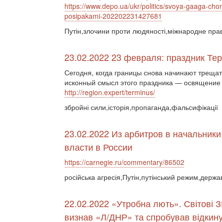
https://www.depo.ua/ukr/politics/svoya-gaaga-chom
posipakami-202202231427681
Путін,злочини проти людяності,міжнародне пра
23.02.2022 23 февраля: праздник Те
Сегодня, когда границы снова начинают трещать
исконный смысл этого праздника — освящение 
http://region.expert/terminus/
збройні сили,історія,пропаганда,фальсифікації
23.02.2022 Из арбитров в начальники
власти в России
https://carnegie.ru/commentary/86502
російська агресія,Путін,путінський режим,держа
22.02.2022 «Утробна лють». Світові З
визнав «Л/ДНР» та спробував відкину