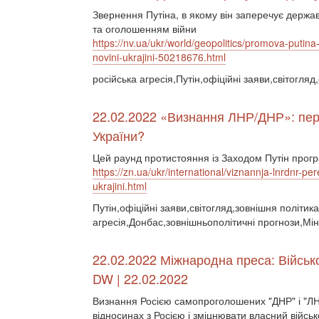
Звернення Путіна, в якому він заперечує держа
та оголошенням війни
https://nv.ua/ukr/world/geopolitics/promova-putina-
novini-ukrajini-50218676.html
російська агресія,Путін,офіційні заяви,світогля
22.02.2022 «Визнання ЛНР/ДНР»: пере
України?
Цей раунд протистояння із Заходом Путін прогр
https://zn.ua/ukr/international/viznannja-lnrdnr-p
ukrajini.html
Путін,офіційні заяви,світогляд,зовнішня політика
агресія,Донбас,зовнішньополітичні прогнози,Мін
22.02.2022 Міжнародна преса: Військ
DW | 22.02.2022
Визнання Росією самопроголошених "ДНР" і "ЛН
відносинах з Росією і зміцнювати власний війс