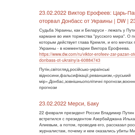
23.02.2022 Виктор Ерофеев: Царь-Па
оторвал Донбасс от Украины | DW | 2
Судьба Украины, как и Беларуси - лежать у Пут
кармане во имя торжества "русского мира". О п
которым действует глава Кремля, и его мечтах 
Украины - в комментарии Виктора Ерофеева.
https://www.dw.com/ru/viktor-erofeev-zar-pazan-ot
donbass-ot-ukrainy/a-60884743
Путін,світогляд,російсько-українські
відносини,фальсифікації,реваншизм,«руський
мір»,Донбас,зовнішньополітичні прогнози,воєнно
прогнози
23.02.2022 Мерси, Баку
22 февраля президент России Владимир Путин
встретился с президентом Азербайджана Ильх
Алиевым, а потом, проводив его, рассказал ро
журналистам, почему и кем оказались убиты Ми