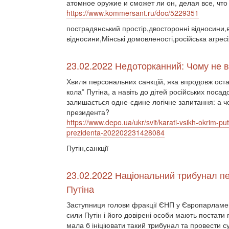
атомное оружие и сможет ли он, делая все, что
https://www.kommersant.ru/doc/5229351
пострадянський простір,двосторонні відносини,ві
відносини,Мінські домовленості,російська агре
23.02.2022 Недоторканний: Чому не в
Хвиля персональних санкцій, яка впродовж останн
кола” Путіна, а навіть до дітей російських поса
залишається одне-єдине логічне запитання: а чо
президента?
https://www.depo.ua/ukr/svit/karati-vsikh-okrim-pu
prezidenta-202202231428084
Путін,санкції
23.02.2022 Національний трибунал пе
Путіна
Заступниця голови фракції ЄНП у Європарламен
сили Путін і його довірені особи мають постат
мала б ініціювати такий трибунал та провести 