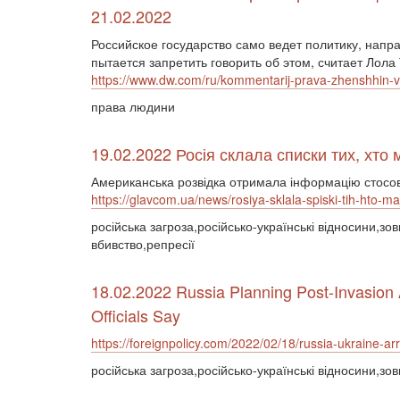
21.02.2022
Российское государство само ведет политику, напр
пытается запретить говорить об этом, считает Лола 
https://www.dw.com/ru/kommentarij-prava-zhenshhin-v
права людини
19.02.2022 Росія склала списки тих, хто
Американська розвідка отримала інформацію стосовн
https://glavcom.ua/news/rosiya-sklala-spiski-tih-hto-m
російська загроза,російсько-українські відносини,з
вбивство,репресії
18.02.2022 Russia Planning Post-Invasion 
Officials Say
https://foreignpolicy.com/2022/02/18/russia-ukraine-ar
російська загроза,російсько-українські відносини,з