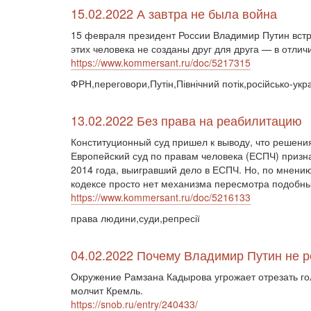
15.02.2022 А завтра не была война
15 февраля президент России Владимир Путин вст
этих человека не созданы друг для друга — в отлич
https://www.kommersant.ru/doc/5217315
ФРН,переговори,Путін,Північний потік,російсько-ук
13.02.2022 Без права на реабилитацию
Конституционный суд пришел к выводу, что решения
Европейский суд по правам человека (ЕСПЧ) призн
2014 года, выигравший дело в ЕСПЧ. Но, по мнени
кодексе просто нет механизма пересмотра подобны
https://www.kommersant.ru/doc/5216133
права людини,суди,репресії
04.02.2022 Почему Владимир Путин не р
Окружение Рамзана Кадырова угрожает отрезать го
молчит Кремль.
https://snob.ru/entry/240433/