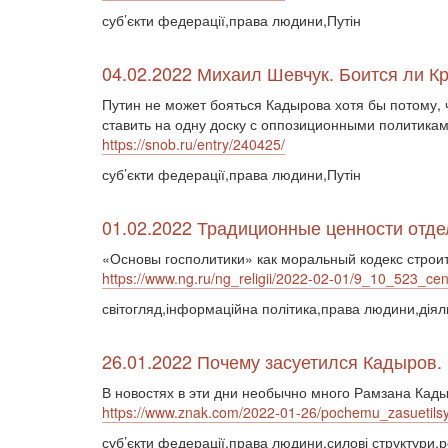
суб’єкти федерації,права людини,Путін
04.02.2022 Михаил Шевчук. Боится ли 
Путин не может бояться Кадырова хотя бы потому, 
ставить на одну доску с оппозиционными политикам
https://snob.ru/entry/240425/
суб’єкти федерації,права людини,Путін
01.02.2022 Традиционные ценности отдел
«Основы госполитики» как моральный кодекс строи
https://www.ng.ru/ng_religii/2022-02-01/9_10_523_cen
світогляд,інформаційна політика,права людини,діял
26.01.2022 Почему засуетился Кадыров.
В новостях в эти дни необычно много Рамзана Кад
https://www.znak.com/2022-01-26/pochemu_zasuetils
суб’єкти федерації,права людини,силові структури,р