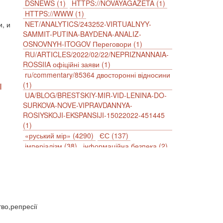
DSNEWS (1)
HTTPS://NOVAYAGAZETA (1)
HTTPS://WWW (1)
NET/ANALYTICS/243252-VIRTUALNYY-
, и
SAMMIT-PUTINA-BAYDENA-ANALIZ-
OSNOVNYH-ITOGOV Переговори (1)
RU/ARTICLES/2022/02/22/NEPRIZNANNAIA-
ROSSIIA офіційні заяви (1)
ru/commentary/85364 двосторонні відносини
І
(1)
UA/BLOG/BRESTSKIY-MIR-VID-LENINA-DO-
SURKOVA-NOVE-VIPRAVDANNYA-
ROSIYSKOJI-EKSPANSIJI-15022022-451445
(1)
«руський мір» (4290)
ЄС (137)
імперіалізм (38)
інформаційна безпека (2)
інформаційна війна (3847)
інформаційна політика (903)
інцидент (1246)
іслам (510)
історія (4811)
агресія (2)
антиамериканізм (1188)
антисемітизм (1)
АРК (7225)
тво,репресії
Афганістан (14)
біженці (126)
Білорусь (111)
безпека (2)