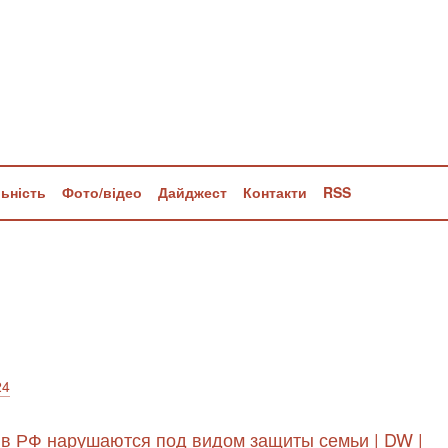
льність
Фото/відео
Дайджест
Контакти
RSS
24
 в РФ нарушаются под видом защиты семьи | DW |