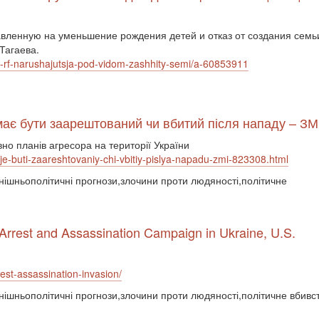
авленную на уменьшение рождения детей и отказ от создания семьи
Тагаева.
-rf-narushajutsja-pod-vidom-zashhity-semi/a-60853911
 має бути заарештований чи вбитий після нападу – ЗМ
о планів агресора на території України
aje-buti-zaareshtovaniy-chi-vbitiy-pislya-napadu-zmi-823308.html
овнішньополітичні прогнози,злочини проти людяності,політичне
Arrest and Assassination Campaign in Ukraine, U.S.
rest-assassination-invasion/
овнішньополітичні прогнози,злочини проти людяності,політичне вбивс