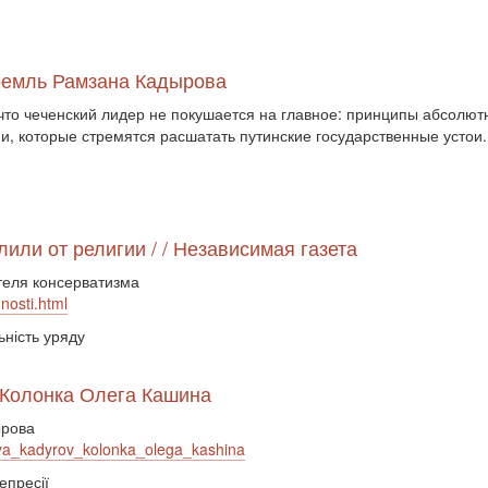
Кремль Рамзана Кадырова
что чеченский лидер не покушается на главное: принципы абсолютн
и, которые стремятся расшатать путинские государственные устои.
или от религии / / Независимая газета
теля консерватизма
nosti.html
ьність уряду
 Колонка Олега Кашина
ырова
ya_kadyrov_kolonka_olega_kashina
епресії