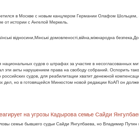
ретился в Москве с новым канцлером Германии Олафом Шольцем, а
ие от истории с Ангелой Меркель.
раїнські відносини,Мінські домовленості,війна,міжнародна безпека,
 национальных судов о штрафах за участие в несогласованных мит
ал эти акты нарушением права на свободу собраний. Оспорить тако
ю российских судов, для реабилитации хватит денежной компенсац
х дел, но в готовящейся Минюстом новой редакции КоАП он долже
еагирует на угрозы Кадырова семье Сайди Янгулбае
ловы семье бывшего судьи Сайди Янгулбаева, но Владимир Путин не