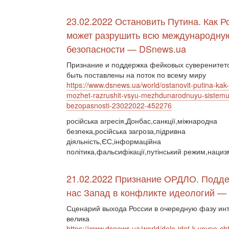
23.02.2022 Остановить Путина. Как Р
может разрушить всю международну
безопасности — DSnews.ua
Признание и поддержка фейковых суверенитето
быть поставлены на поток по всему миру
https://www.dsnews.ua/world/ostanovit-putina-kak-
mozhet-razrushit-vsyu-mezhdunarodnuyu-sistemu
bezopasnosti-23022022-452276
російська агресія,Донбас,санкції,міжнародна
безпека,російська загроза,підривна
діяльність,ЄС,інформаційна
політика,фальсифікації,путінський режим,нациз
21.02.2022 Признание ОРДЛО. Подде
нас Запад в конфликте идеологий —
Сценарий выхода России в очередную фазу инт
велика
https://www.dsnews.ua/world/delo-idet-k-voyne-cht