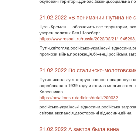
окуповані території,Донбас,біженці,соціальна п
21.02.2022 «В понимании Путина не
Цель Кремля — обозначить все территории, вх
уверен политик Лев Шлосберг.
https://www.rosbalt.ru/russia/2022/02/21/1945298
Путін,світогляд,російсько-українські відносини
прогнози,війна,провокація,біженці,російська заг
21.02.2022 По сталинско-молотовски
Путин использует старую военно-поваренную к
опробована в 1939 году и стоила многих сотен
Колесников
https://newtimes.ru/articles/detail/209032
російсько-українські відносини,російська загроз
світова,експансія,двосторонні відносини,війна
21.02.2022 А завтра была вина