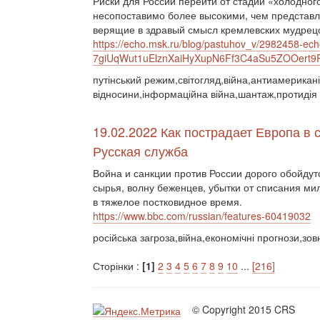
Риски для России перейти от стадии «холодног
несопоставимо более высокими, чем представ
верящие в здравый смысл кремлевских мудрецо
https://echo.msk.ru/blog/pastuhov_v/2982458-ech
7giUqWut1uElznXaiHyXupN6Ff3C4aSu5ZOOert
путінський режим,світогляд,війна,антиамериканіз
відносини,інформаційна війна,шантаж,протидія 
19.02.2022 Как пострадает Европа в 
Русская служба
Война и санкции против России дорого обойду
сырья, волну беженцев, убытки от списания м
в тяжелое постковидное время.
https://www.bbc.com/russian/features-60419032
російська загроза,війна,економічні прогнози,зов
Сторінки :
[1]
2
3
4
5
6
7
8
9
10
...
[216]
© Copyright 2015 CRS