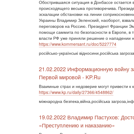
Обострившаяся ситуация в Донбассе остается 
происходящего весьма противоречива. Президе
эскалации обстановки на линии соприкосновен
Украины Владимир Зеленский, наоборот, взвали
переговоров на Россию. Президент Франции Э
помощи саммита по безопасности в Европе, в т
власти РФ уже приняли решение о нападении н
https://www.kommersant.ru/doc/5227774
російсько-українські відносини,російська загроз
21.02.2022 Информационную войну з
Первой мировой - KP.Ru
Взаимные страх и недоверие могут привести к 
https://www.kp.ru/daily/27366/4548862/
міжнародна безпека,війна,російська загроза,ін
19.02.2022 Владимир Пастухов: Дост
«Преступлению и наказанию»