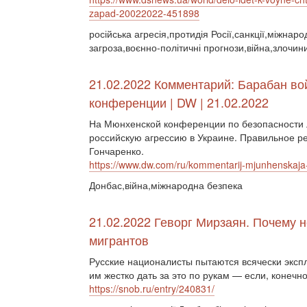
zapad-20022022-451898
російська агресія,протидія Росії,санкції,міжнар
загроза,воєнно-політичні прогнози,війна,злочин
21.02.2022 Комментарий: Барабан в
конференции | DW | 21.02.2022
На Мюнхенской конференции по безопасности л
российскую агрессию в Украине. Правильное ре
Гончаренко.
https://www.dw.com/ru/kommentarij-mjunhenskaja-k
Донбас,війна,міжнародна безпека
21.02.2022 Геворг Мирзаян. Почему 
мигрантов
Русские националисты пытаются всячески эксп
им жестко дать за это по рукам — если, конечно
https://snob.ru/entry/240831/