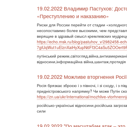
19.02.2022 Владимир Пастухов: Дост
«Преступлению и наказанию»
Риски для России перейти от стадии «холодног
несопоставимо более высокими, чем представ
верящие в здравый смысл кремлевских мудрецо
https://echo.msk.ru/blog/pastuhov_v/2982458-ech
7giUqWut1uElznXaiHyXupN6Ff3C4aSu5ZOOert
путінський режим,світогляд,війна,антиамериканіз
відносини,інформаційна війна,шантаж,протидія 
19.02.2022 Можливе вторгнення Росії:
Росія брязкає зброєю і з півночі, і зі сходу, і з 
придністровського напрямку? Чи може Путін ск
https://zn.ua/ukr/international/mozhlive-vtorhnennj
російсько-українські відносини,російська загро
сили
19.02.2022 "По масштабам атак – это