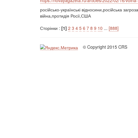
https://novayagazeta.ru/articles/2022/02/16/voina-t
російсько-українські відносини,російська загроз
війна,протидія Росії,США
Сторінки :
[1]
2
3
4
5
6
7
8
9
10
...
[888]
© Copyright 2015 CRS