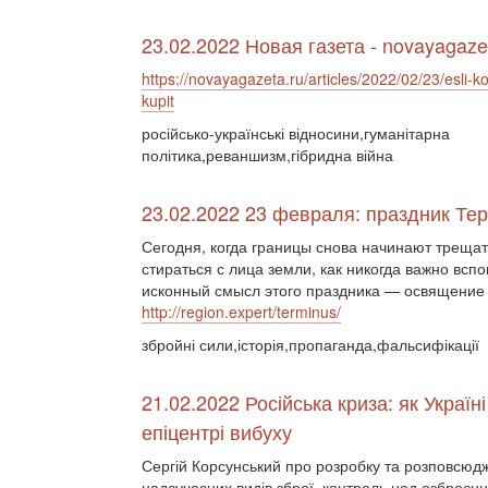
23.02.2022 Новая газета - novayagaze
https://novayagazeta.ru/articles/2022/02/23/esli-ko
kupit
російсько-українські відносини,гуманітарна
політика,реваншизм,гібридна війна
23.02.2022 23 февраля: праздник Те
Сегодня, когда границы снова начинают трещат
стираться с лица земли, как никогда важно всп
исконный смысл этого праздника — освящение 
http://region.expert/terminus/
збройні сили,історія,пропаганда,фальсифікації
21.02.2022 Російська криза: як Україн
епіцентрі вибуху
Сергій Корсунський про розробку та розповсюд
надсучасних видів зброї, контроль над озброє