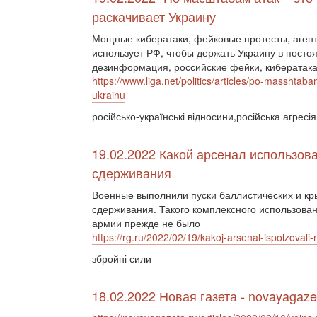
раскачивает Украину
Мощные кибератаки, фейковые протесты, аген
использует РФ, чтобы держать Украину в посто
дезинформация, российские фейки, кибератака
https://www.liga.net/politics/articles/po-masshtab
ukrainu
російсько-українські відносини,російська агресія
19.02.2022 Какой арсенал использова
сдерживания
Военные выполнили пуски баллистических и кры
сдерживания. Такого комплексного использова
армии прежде не было
https://rg.ru/2022/02/19/kakoj-arsenal-ispolzovali-
збройні сили
18.02.2022 Новая газета - novayagaze