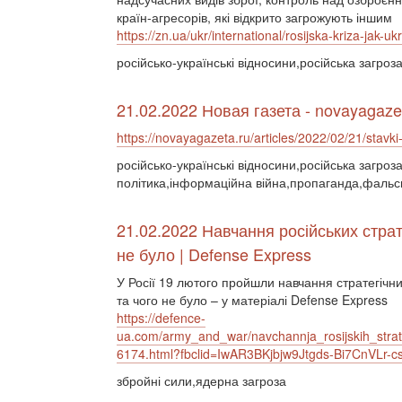
країн-агресорів, які відкрито загрожують іншим
https://zn.ua/ukr/international/rosijska-kriza-jak-ukr
російсько-українські відносини,російська загро
21.02.2022 Новая газета - novayagaze
https://novayagazeta.ru/articles/2022/02/21/stavki-
російсько-українські відносини,російська загроз
політика,інформаційна війна,пропаганда,фальс
21.02.2022 Навчання російських страт
не було | Defense Express
У Росії 19 лютого пройшли навчання стратегічни
та чого не було – у матеріалі Defense Express
https://defence-
ua.com/army_and_war/navchannja_rosijskih_str
6174.html?fbclid=IwAR3BKjbjw9Jtgds-Bi7CnVL
збройні сили,ядерна загроза