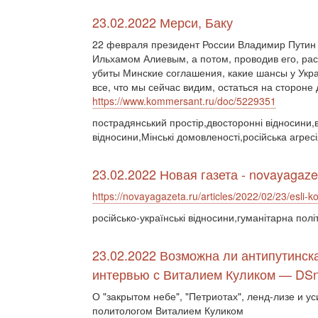
23.02.2022 Мерси, Баку
22 февраля президент России Владимир Путин 
Ильхамом Алиевым, а потом, проводив его, рас
убиты Минские соглашения, какие шансы у Укра
все, что мы сейчас видим, остаться на стороне 
https://www.kommersant.ru/doc/5229351
пострадянський простір,двосторонні відносини,ві
відносини,Мінські домовленості,російська агре
23.02.2022 Новая газета - novayagaze
https://novayagazeta.ru/articles/2022/02/23/esli-ko
російсько-українські відносини,гуманітарна пол
23.02.2022 Возможна ли антипутинск
интервью с Виталием Куликом — DS
О "закрытом небе", "Петриотах", ленд-лизе и 
политологом Виталием Куликом