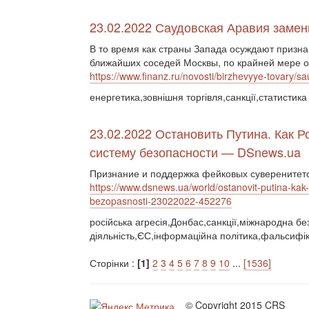
23.02.2022 Саудовская Аравия замен
В то время как страны Запада осуждают призна
ближайших соседей Москвы, по крайней мере од
https://www.finanz.ru/novosti/birzhevyye-tovary/
енергетика,зовнішня торгівля,санкції,статистика
23.02.2022 Остановить Путина. Как 
систему безопасности — DSnews.ua
Признание и поддержка фейковых суверенитето
https://www.dsnews.ua/world/ostanovit-putina-ka
bezopasnosti-23022022-452276
російська агресія,Донбас,санкції,міжнародна бе
діяльність,ЄС,інформаційна політика,фальсифік
Сторінки :
[1]
2
3
4
5
6
7
8
9
10
...
[1536]
© Copyright 2015 CRS