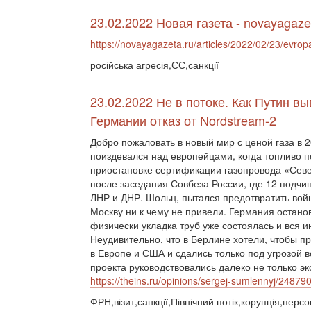
23.02.2022 Новая газета - novayagaze
https://novayagazeta.ru/articles/2022/02/23/evrop
російська агресія,ЄС,санкції
23.02.2022 Не в потоке. Как Путин в
Германии отказ от Nordstream-2
Добро пожаловать в новый мир с ценой газа в 
поиздевался над европейцами, когда топливо п
приостановке сертификации газопровода «Сев
после заседания Совбеза России, где 12 подч
ЛНР и ДНР. Шольц, пытался предотвратить войн
Москву ни к чему не привели. Германия остано
физически укладка труб уже состоялась и вся 
Неудивительно, что в Берлине хотели, чтобы п
в Европе и США и сдались только под угрозой
проекта руководствовались далеко не только 
https://theins.ru/opinions/sergej-sumlennyj/24879
ФРН,візит,санкції,Північний потік,корупція,персо