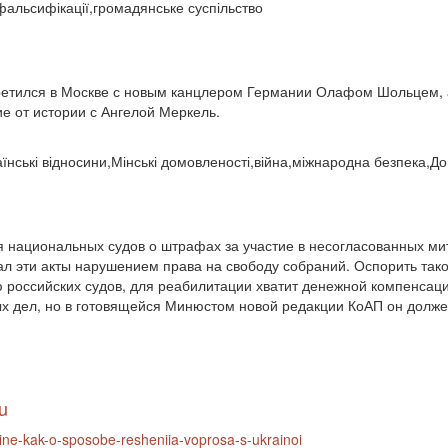
фальсифікації,громадянське суспільство
ретился в Москве с новым канцлером Германии Олафом Шольцем, а
ие от истории с Ангелой Меркель.
раїнські відносини,Мінські домовленості,війна,міжнародна безпека,
 национальных судов о штрафах за участие в несогласованных мит
ал эти акты нарушением права на свободу собраний. Оспорить тако
ю российских судов, для реабилитации хватит денежной компенсац
х дел, но в готовящейся Минюстом новой редакции КоАП он долже
u
oine-kak-o-sposobe-resheniia-voprosa-s-ukrainoi