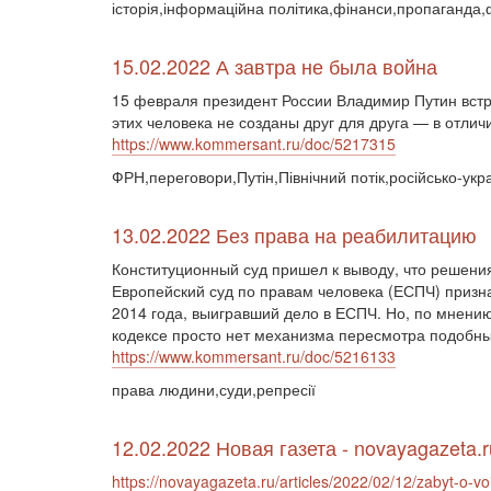
історія,інформаційна політика,фінанси,пропаганда,
15.02.2022 А завтра не была война
15 февраля президент России Владимир Путин вст
этих человека не созданы друг для друга — в отлич
https://www.kommersant.ru/doc/5217315
ФРН,переговори,Путін,Північний потік,російсько-ук
13.02.2022 Без права на реабилитацию
Конституционный суд пришел к выводу, что решения
Европейский суд по правам человека (ЕСПЧ) призн
2014 года, выигравший дело в ЕСПЧ. Но, по мнени
кодексе просто нет механизма пересмотра подобны
https://www.kommersant.ru/doc/5216133
права людини,суди,репресії
12.02.2022 Новая газета - novayagazeta.r
https://novayagazeta.ru/articles/2022/02/12/zabyt-o-v