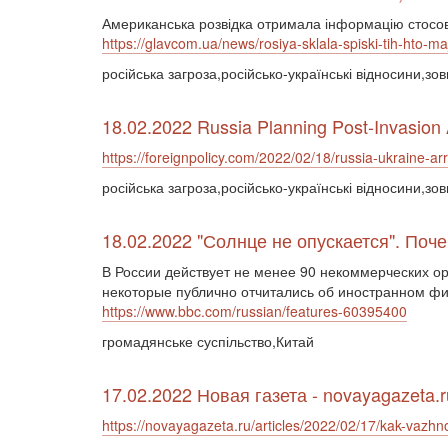
Американська розвідка отримала інформацію стосовн
https://glavcom.ua/news/rosiya-sklala-spiski-tih-hto-m
російська загроза,російсько-українські відносини,з
18.02.2022 Russia Planning Post-Invasion 
https://foreignpolicy.com/2022/02/18/russia-ukraine-ar
російська загроза,російсько-українські відносини,з
18.02.2022 "Солнце не опускается". Поч
В России действует не менее 90 некоммерческих ор
некоторые публично отчитались об иностранном фи
https://www.bbc.com/russian/features-60395400
громадянське суспільство,Китай
17.02.2022 Новая газета - novayagazeta.r
https://novayagazeta.ru/articles/2022/02/17/kak-vazhn