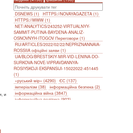
DSNEWS (1)
HTTPS://NOVAYAGAZETA (1)
HTTPS://WWW (1)
NET/ANALYTICS/243252-VIRTUALNYY-
SAMMIT-PUTINA-BAYDENA-ANALIZ-
OSNOVNYH-ITOGOV Переговори (1)
RU/ARTICLES/2022/02/22/NEPRIZNANNAIA-
ROSSIIA офіційні заяви (1)
UA/BLOG/BRESTSKIY-MIR-VID-LENINA-DO-
SURKOVA-NOVE-VIPRAVDANNYA-
ROSIYSKOJI-EKSPANSIJI-15022022-451445
(1)
«руський мір» (4290)
ЄС (137)
імперіалізм (38)
інформаційна безпека (2)
інформаційна війна (3847)
, и
інформаційна політика (903)
інцидент (1246)
іслам (510)
історія (4811)
агресія (2)
антиамериканізм (1188)
антисемітизм (1)
АРК (7225)
Афганістан (14)
біженці (126)
І
Білорусь (111)
безпека (2)