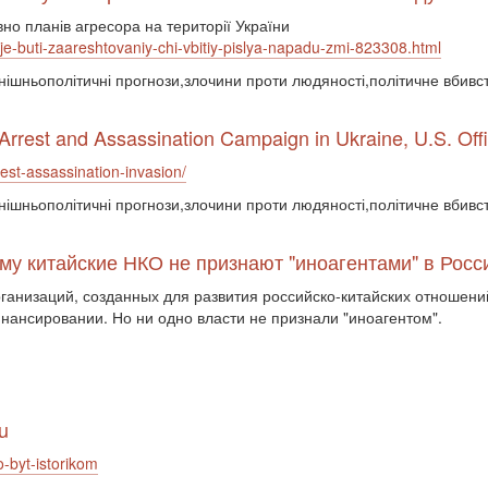
о планів агресора на території України
aje-buti-zaareshtovaniy-chi-vbitiy-pislya-napadu-zmi-823308.html
овнішньополітичні прогнози,злочини проти людяності,політичне вбивс
Arrest and Assassination Campaign in Ukraine, U.S. Offi
rest-assassination-invasion/
овнішньополітичні прогнози,злочини проти людяності,політичне вбивс
ему китайские НКО не признают "иноагентами" в Рос
ганизаций, созданных для развития российско-китайских отношени
нансировании. Но ни одно власти не признали "иноагентом".
u
o-byt-istorikom