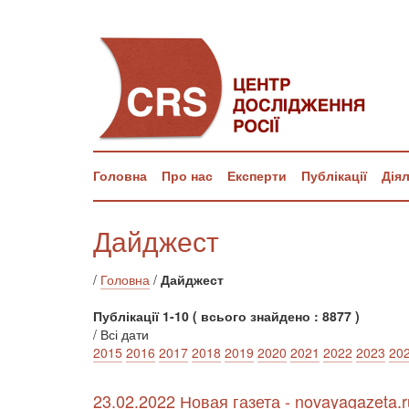
Головна
Про нас
Експерти
Публікації
Дія
Дайджест
/
Головна
/
Дайджест
Публікації 1-10 ( всього знайдено : 8877 )
/ Всі дати
2015
2016
2017
2018
2019
2020
2021
2022
2023
20
23.02.2022 Новая газета - novayagazeta.r