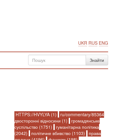
UKR
RUS
ENG
HTTPS://HVYLYA (1)
ru/commentary/85364
двосторонні відносини (1)
громадянське
суспільство (1751)
гуманітарна політика
(2042)
політичне вбивство (1103)
права
людини (4196)
фашизм (198)