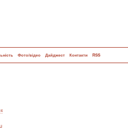
льність
Фото/відео
Дайджест
Контакти
RSS
24
u