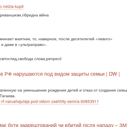
o-nelzia-kupit
а,реваншизм,гібридна війна
оминает маятник, то, наверное, после десятилетий «левого»
и даже в «ультраправо».
світогляд,свобода слова,репресії
 в РФ нарушаются под видом защиты семьи | DW |
авленную на уменьшение рождения детей и отказ от создания семьи
Тагаева.
-rf-narushajutsja-pod-vidom-zashhity-semi/a-60853911
 має бути заарештований чи вбитий після нападу – ЗМ