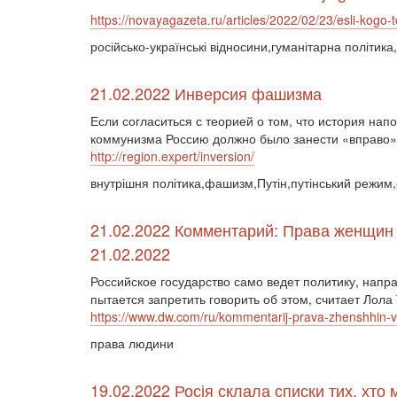
https://novayagazeta.ru/articles/2022/02/23/esli-kogo-t
російсько-українські відносини,гуманітарна політик
21.02.2022 Инверсия фашизма
Если согласиться с теорией о том, что история нап
коммунизма Россию должно было занести «вправо» 
http://region.expert/inversion/
внутрішня політика,фашизм,Путін,путінський режим,
21.02.2022 Комментарий: Права женщин
21.02.2022
Российское государство само ведет политику, напр
пытается запретить говорить об этом, считает Лола 
https://www.dw.com/ru/kommentarij-prava-zhenshhin-v
права людини
19.02.2022 Росія склала списки тих, хто