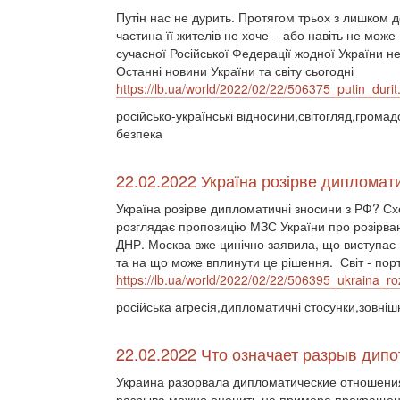
Путін нас не дурить. Протягом трьох з лишком д
частина її жителів не хоче – або навіть не може
сучасної Російської Федерації жодної України не 
Останні новини України та світу сьогодні
https://lb.ua/world/2022/02/22/506375_putin_durit
російсько-українські відносини,світогляд,гром
безпека
22.02.2022 Україна розірве дипломат
Україна розірве дипломатичні зносини з РФ? Сх
розглядає пропозицію МЗС України про розірва
ДНР. Москва вже цинічно заявила, що виступає 
та на що може вплинути це рішення. Світ - порт
https://lb.ua/world/2022/02/22/506395_ukraina_ro
російська агресія,дипломатичні стосунки,зовніш
22.02.2022 Что означает разрыв дип
Украина разорвала дипломатические отношения
разрыва можно оценить на примере прекращени