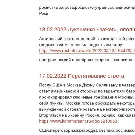
російська загроза,російсько-українські відносин
Росії
18.02.2022 Лукашенко «зажег», опол
Антироссийских настроений в закавказской рес
грядки» зачем-то решил поддать им жару.
https://www.rosbalt.ru/world/2022/02/18/1944762.
пострадянський простір,двосторонні відносини,
17.02.2022 Перетягивание ответа
Послу США в Москве Джону Салливану в четвер
ответ американской стороны по гарантиям безо
проигнорировал ключевые требования Москвы, 
себя пункты. Москва готова обсуждать некотор
вынужденной отреагировать на несговорчивост
Вторгаться на Украину Россия, однако, как сказ
https://www.kommersant.ru/doc/5218953
США,переговори,міжнародна безпека,російсько-у