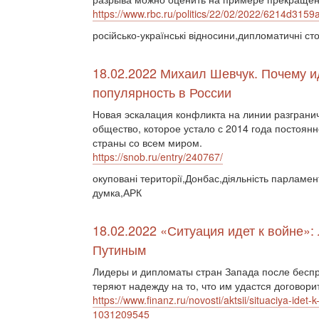
https://www.rbc.ru/politics/22/02/2022/6214d3
російсько-українські відносини,дипломатичні ст
18.02.2022 Михаил Шевчук. Почему и
популярность в России
Новая эскалация конфликта на линии разграни
общество, которое устало с 2014 года постоян
страны со всем миром.
https://snob.ru/entry/240767/
окуповані території,Донбас,діяльність парламе
думка,АРК
18.02.2022 «Ситуация идет к войне»
Путиным
Лидеры и дипломаты стран Запада после беспр
теряют надежду на то, что им удастся договорит
https://www.finanz.ru/novosti/aktsii/situaciya-ide
1031209545