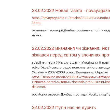
23.02.2022 Новая газета - novayagaze
https://novayagazeta.ru/articles/2022/02/23/nado-t
khodu
окуповані території,Донбас,соціальна політика,
думка
22.02.2022 Визнання чи зізнання. Як 
зізнався перед світом у злочинах про
suspilne.media Як мають діяти Україна та її пар
ефірі Українського радіо пояснив міністр закор
України у 2007-2009 роках Володимир Огризко
https://suspilne.media/209681-viznanna-ci-ziznann
ziznavsa-pered-svitom-u-zlocinah-proti-ukraini-k
diplomat/
російська агресія,Донбас,протидія Росії,санкції,
22.02.2022 Путін нас не дурить