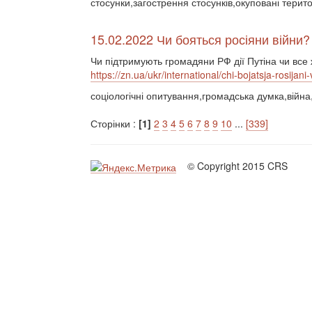
стосунки,загострення стосунків,окуповані терит
15.02.2022 Чи бояться росіяни війни?
Чи підтримують громадяни РФ дії Путіна чи все 
https://zn.ua/ukr/international/chi-bojatsja-rosijani-v
соціологічні опитування,громадська думка,війна,
Сторінки :
[1]
2
3
4
5
6
7
8
9
10
...
[339]
© Copyright 2015 CRS