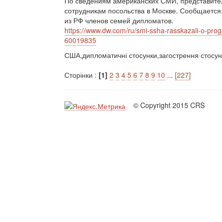
По сведениям американских СМИ, представите
сотрудникам посольства в Москве. Сообщается
из РФ членов семей дипломатов.
https://www.dw.com/ru/smi-ssha-rasskazali-o-progr
60019835
США,дипломатичні стосунки,загострення стосун
Сторінки :
[1]
2
3
4
5
6
7
8
9
10
...
[227]
© Copyright 2015 CRS