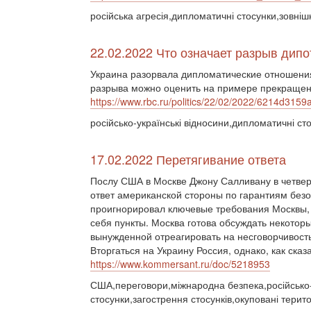
російська агресія,дипломатичні стосунки,зовніш
22.02.2022 Что означает разрыв дип
Украина разорвала дипломатические отношения
разрыва можно оценить на примере прекращени
https://www.rbc.ru/politics/22/02/2022/6214d3
російсько-українські відносини,дипломатичні ст
17.02.2022 Перетягивание ответа
Послу США в Москве Джону Салливану в четвер
ответ американской стороны по гарантиям безо
проигнорировал ключевые требования Москвы, 
себя пункты. Москва готова обсуждать некотор
вынужденной отреагировать на несговорчивост
Вторгаться на Украину Россия, однако, как сказ
https://www.kommersant.ru/doc/5218953
США,переговори,міжнародна безпека,російсько-у
стосунки,загострення стосунків,окуповані терит