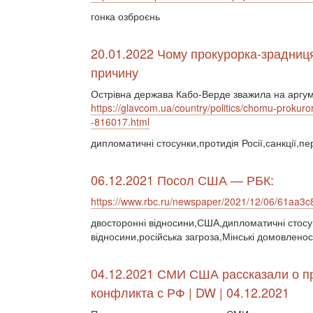
гонка озброєнь
20.01.2022 Чому прокурорка-зрадниц
причину
Острівна держава Кабо-Верде зважила на аргум
https://glavcom.ua/country/politics/chomu-prokuro
-816017.html
дипломатичні стосунки,протидія Росії,санкції,пе
06.12.2021 Посол США — РБК:
https://www.rbc.ru/newspaper/2021/12/06/61aa
двосторонні відносини,США,дипломатичні стосунк
відносини,російська загроза,Мінські домовленост
04.12.2021 СМИ США рассказали о п
конфликта с РФ | DW | 04.12.2021