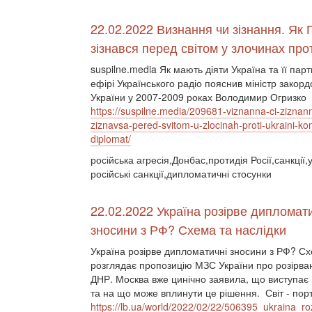
22.02.2022 Визнання чи зізнання. Як 
зізнався перед світом у злочинах про
suspilne.media Як мають діяти Україна та її пар
ефірі Українського радіо пояснив міністр закор
України у 2007-2009 роках Володимир Огризко
https://suspilne.media/209681-viznanna-ci-ziznann
ziznavsa-pered-svitom-u-zlocinah-proti-ukraini-k
diplomat/
російська агресія,Донбас,протидія Росії,санкції,
російські санкції,дипломатичні стосунки
22.02.2022 Україна розірве дипломат
зносини з РФ? Схема та наслідки
Україна розірве дипломатичні зносини з РФ? Сх
розглядає пропозицію МЗС України про розірва
ДНР. Москва вже цинічно заявила, що виступає 
та на що може вплинути це рішення. Світ - порт
https://lb.ua/world/2022/02/22/506395_ukraina_ro