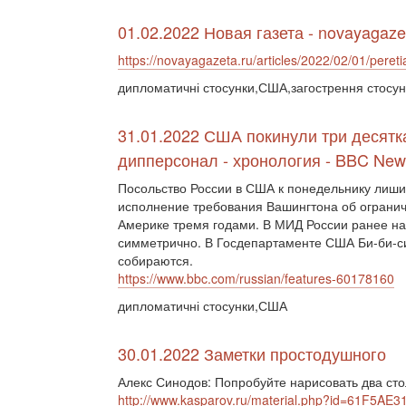
01.02.2022 Новая газета - novayagaze
https://novayagazeta.ru/articles/2022/02/01/peret
дипломатичні стосунки,США,загострення стосун
31.01.2022 США покинули три десятк
дипперсонал - хронология - BBC New
Посольство России в США к понедельнику лиши
исполнение требования Вашингтона об огранич
Америке тремя годами. В МИД России ранее на
симметрично. В Госдепартаменте США Би-би-си
собираются.
https://www.bbc.com/russian/features-60178160
дипломатичні стосунки,США
30.01.2022 Заметки простодушного
Алекс Синодов: Попробуйте нарисовать два сто
http://www.kasparov.ru/material.php?id=61F5A