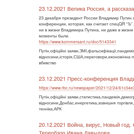
23.12.2021 Велика Россия, а рассказа
23 декабря президент России Владимир Путин 
конференции, которая, как считает спецQR “Ъ”
ни в жизни Владимира Путина, ни даже в жизни
моменты были.
https://www.kommersant.ru/doc/5143341
Путін,офіційні заяви,ЗМІ,фальсифікації,пандемія
відносини,історія,США,переговори,економічна по
вбивство
23.12.2021 Пресс-конференция Влад
https://www.rbc.ru/newspaper/2021/12/24/61c3
Путін,офіційні заяви,статистика,пандемія,демогр
відносини,Донбас,енергетика,зовнішня торгівля,
техніка,АРК
20.12.2021 Война, вирус, Новый год.
Телеобзор Ивана Давыдова