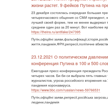
жизни растет. 9 фейков Путина на п
23 декабря состоялась очередная большая пре
четырехчасового общения со СМИ президент, 
лучшей своей форме, тем не менее выдержал т
среднем один раз за 20 минут. Вот наиболее 
https://theins.ru/antifake/247395
Путін,офіційні заяви,фальсифікації,історія,росі
життя,пандемія,ФРН,репресії,політичне вбивст
23.12.2021 О политическом давлении,
конференция Путина в 100 и 500 сло
Ежегодная пресс-конференция президента Рос
четырех часов. Би-би-си выбрала пять главных 
журналистов, угроза российского вторжения на
пандемия коронавируса.
https://www.bbc.com/russian/news-59766531
Путін,офіційні заяви,репресії,російська загроз
людини,пандемія