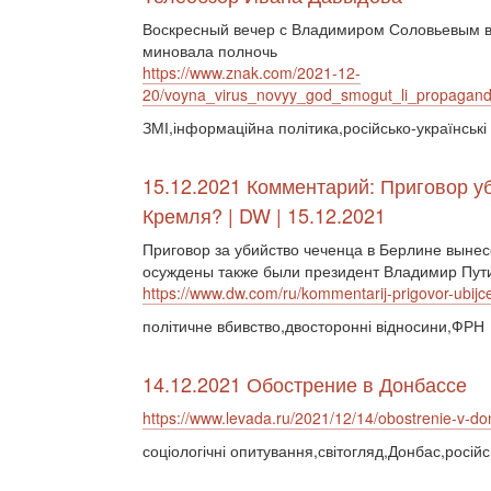
Воскресный вечер с Владимиром Соловьевым во
миновала полночь
https://www.znak.com/2021-12-
20/voyna_virus_novyy_god_smogut_li_propagand
ЗМІ,інформаційна політика,російсько-українські
15.12.2021 Комментарий: Приговор у
Кремля? | DW | 15.12.2021
Приговор за убийство чеченца в Берлине вынес
осуждены также были президент Владимир Путин
https://www.dw.com/ru/kommentarij-prigovor-ubijc
політичне вбивство,двосторонні відносини,ФРН
14.12.2021 Обострение в Донбассе
https://www.levada.ru/2021/12/14/obostrenie-v-d
соціологічні опитування,світогляд,Донбас,російс