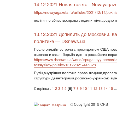
14.12.2021 Новая газета - Novayagaze
https://novayagazeta.ru/articles/2021/12/14/pokh
політичне вбивство,права людини,міжнародне 
13.12.2021 Допилить до Московии. Ка
политике — DSnews.ua
После онлайн-встречи с президентом США пове
вызвано и какая борьба идет в российских верх
https://www.dsnews.ua/world/ispugannyy-nemoskal
rossiyskoy-politike-13122021-445628
Путін,внутрішня політика,права людини,пропага
структури,дезінтеграція,російсько-українські ві
Сторінки :
1
2
3
4
5
[6]
7
8
9
10
11
12
13
14
15
..
© Copyright 2015 CRS