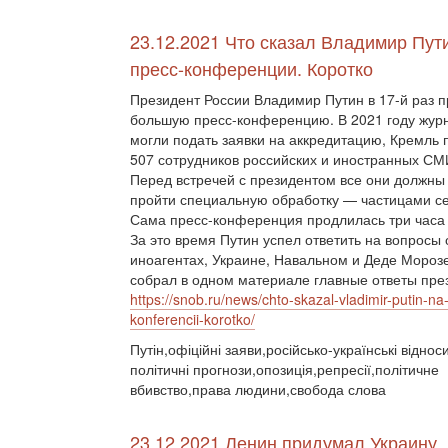
23.12.2021 Что сказал Владимир Пут
пресс-конференции. Коротко
Президент России Владимир Путин в 17-й раз 
большую пресс-конференцию. В 2021 году жур
могли подать заявки на аккредитацию, Кремль 
507 сотрудников российских и иностранных СМ
Перед встречей с президентом все они должны
пройти специальную обработку — частицами с
Сама пресс-конференция продлилась три часа 
За это время Путин успел ответить на вопросы 
иноагентах, Украине, Навальном и Деде Моро
собрал в одном материале главные ответы пре
https://snob.ru/news/chto-skazal-vladimir-putin-na
konferencii-korotko/
Путін,офіційні заяви,російсько-українські відно
політичні прогнози,опозиція,репресії,політичне
вбивство,права людини,свобода слова
23.12.2021 Ленин придумал Украину