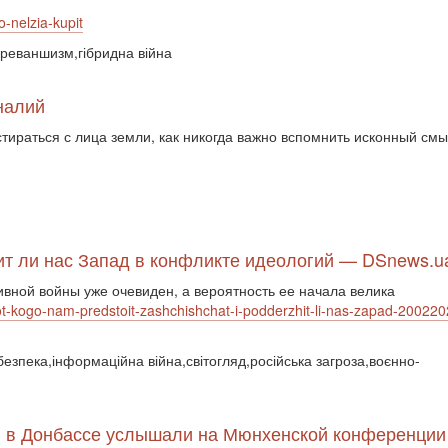
o-nelzia-kupit
а,реваншизм,гібридна війна
налий
стираться с лица земли, как никогда важно вспомнить исконный см
т ли нас Запад в конфликте идеологий — DSnews.u
вной войны уже очевиден, а вероятность ее начала велика
-ot-kogo-nam-predstoit-zashchishchat-i-podderzhit-li-nas-zapad-200220
 безпека,інформаційна війна,світогляд,російська загроза,воєнно-
 в Донбассе услышали на Мюнхенской конференции |