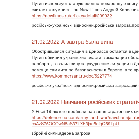
Путин использует старую военно-поваренную книгу 
считает колумнист The New Times Андрей Колесник
https://newtimes.ru/articles/detail/209032
російсько-українські відносини,російська загроза,пр
21.02.2022 А завтра была вина
Обострившаяся ситуация в Донбассе остается в це
Путин обвинил украинские власти в эскалации обс
наоборот, взвалил вину за ухудшение ситуации в 
помощи саммита по безопасности в Европе, в то вр
https://www.kommersant.ru/doc/5227774
російсько-українські відносини,російська загроза,ві
21.02.2022 Навчання російських стратегі
У Росії 19 лютого пройшли навчання стратегічних си
https://defence-ua.com/army_and_war/navchannja_ro
csAzS76OCOwN8aS371XF3jxe5oigQ59TpU
збройні сили,ядерна загроза