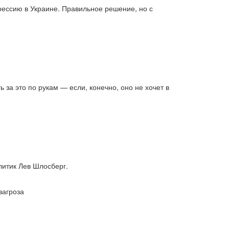
безробіття (295)
бюджет (1557)
рессию в Украине. Правильное решение, но с
відносини (1)
візит (1601)
ВВП (1030)
Великобританія (17)
вибори (5377)
внутрішньополітичні прогнози (6)
внутрішня політика (9225)
воєнні дії (1022)
воєнно-політичні прогнози (4976)
воєнно-політичні прогнози (1)
восторонні відносини (1)
ВПК (2634)
за это по рукам — если, конечно, оно не хочет в
врегулювання (2782)
врегулювання конфлікту (1191)
врегулювання (1)
гібридна війна (3724)
гонка озброєнь (720)
громадська думка (1837)
громадська думка Путін (1)
громадянське права людини (1)
литик Лев Шлосберг.
громадянське суспільство (1751)
діяльність (10)
діяльність парламенту (1330)
загроза
діяльність уряду (1292)
двосторонні (1)
двосторонні відносин (1)
двосторонні відносини (13789)