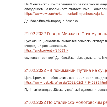
На Мюнхенской конференции по безопасности лидер
опозданием на восемь лет, считает Роман Гончарен
https://www.dw.com/ru/kommentarij-mjunhenskaja-konfe
Донбас,війна,міжнародна безпека
21.02.2022 Геворг Мирзаян. Почему нел
Русские националисты пытаются всячески эксплуати
очередной раз распасться.
https://snob.ru/entry/240831/
окуповані території,Донбас,біженці,соціальна політ
21.02.2022 «В понимании Путина не су
Цель Кремля — обозначить все территории, входив
https://www.rosbalt.ru/russia/2022/02/21/1945298.html
Путін,світогляд,російсько-українські відносини,рева
21.02.2022 По сталинско-молотовским р