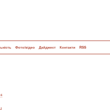
льність
Фото/відео
Дайджест
Контакти
RSS
24
u