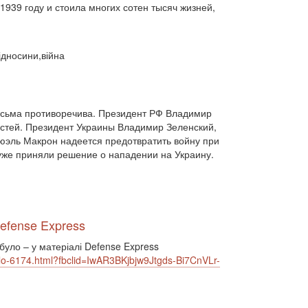
двосторонні стосунки (1084)
939 году и стоила многих сотен тысяч жизней,
двостороння торгівля (360)
деградація (546)
дезінтеграція (294)
демографія (766)
демократ (1)
відносини,війна
демократія (2000)
День Перемоги (269)
державний устрій (46)
дипломатичні стосунки (1555)
договори та домовленості (2090)
есьма противоречива. Президент РФ Владимир
Донбас (7792)
Друга світова (901)
остей. Президент Украины Владимир Зеленский,
економіка (19)
економічні прогноз (1)
юэль Макрон надеется предотвратить войну при
економічні прогнози (12339)
 уже приняли решение о нападении на Украину.
економічна криза (2887)
економічна політика (7372)
економічна стратегія (1793)
економічний (1)
економічний розвиток (8656)
Defense Express
експансія (1315)
еміграція (143)
 було – у матеріалі Defense Express
енергетика (8052)
загострення (1)
o-6174.html?fbclid=IwAR3BKjbjw9Jtgds-Bi7CnVLr-
загострення відносин (2)
загострення конфлікту (2)
загострення стосунків (2833)
загроза (2)
заморожені конфлікти (1334)
заяви (3)