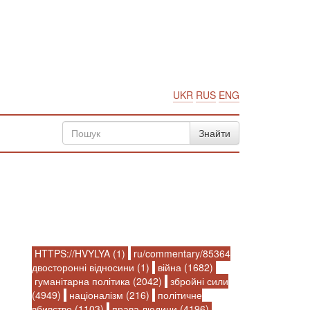
UKR
RUS
ENG
HTTPS://HVYLYA (1)
ru/commentary/85364
двосторонні відносини (1)
війна (1682)
гуманітарна політика (2042)
збройні сили
(4949)
націоналізм (216)
політичне
вбивство (1103)
права людини (4196)