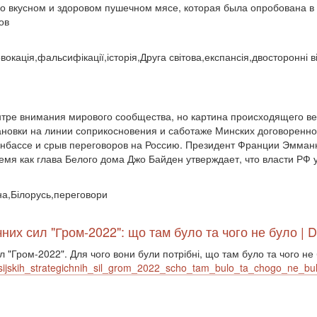
о вкусном и здоровом пушечном мясе, которая была опробована в 1
ов
овокація,фальсифікації,історія,Друга світова,експансія,двосторонні 
нтре внимания мирового сообщества, но картина происходящего в
тановки на линии соприкосновения и саботаже Минских договоренн
Донбассе и срыв переговоров на Россию. Президент Франции Эмман
емя как глава Белого дома Джо Байден утверждает, что власти РФ
йна,Білорусь,переговори
чних сил "Гром-2022": що там було та чого не було | 
л "Гром-2022". Для чого вони були потрібні, що там було та чого не
sijskih_strategichnih_sil_grom_2022_scho_tam_bulo_ta_chogo_ne_bul