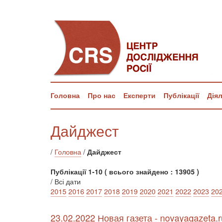
Головна
Про нас
Експерти
Публікації
Дія
Дайджест
/
Головна
/
Дайджест
Публікації 1-10 ( всього знайдено : 13905 )
/ Всі дати
2015
2016
2017
2018
2019
2020
2021
2022
2023
20
23.02.2022 Новая газета - novayagazeta.r