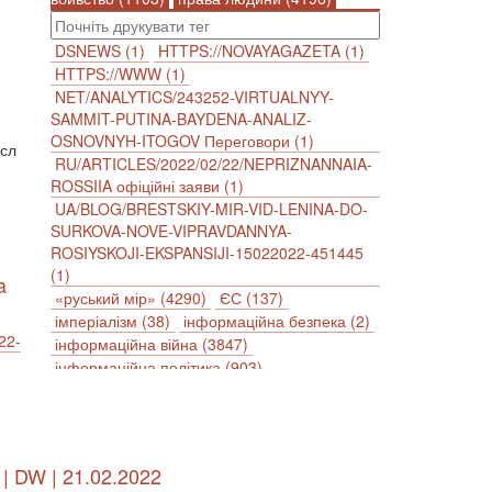
DSNEWS (1)
HTTPS://NOVAYAGAZETA (1)
HTTPS://WWW (1)
NET/ANALYTICS/243252-VIRTUALNYY-
SAMMIT-PUTINA-BAYDENA-ANALIZ-
OSNOVNYH-ITOGOV Переговори (1)
ысл
RU/ARTICLES/2022/02/22/NEPRIZNANNAIA-
ROSSIIA офіційні заяви (1)
UA/BLOG/BRESTSKIY-MIR-VID-LENINA-DO-
SURKOVA-NOVE-VIPRAVDANNYA-
ROSIYSKOJI-EKSPANSIJI-15022022-451445
(1)
a
«руський мір» (4290)
ЄС (137)
імперіалізм (38)
інформаційна безпека (2)
22-
інформаційна війна (3847)
інформаційна політика (903)
інцидент (1246)
іслам (510)
історія (4811)
агресія (2)
антиамериканізм (1188)
антисемітизм (1)
АРК (7225)
Афганістан (14)
біженці (126)
 DW | 21.02.2022
Білорусь (111)
безпека (2)