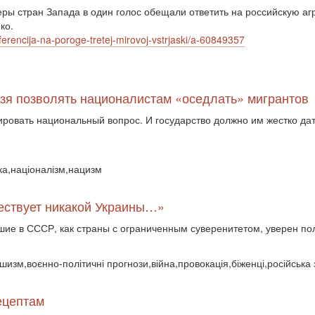
ы стран Запада в один голос обещали ответить на российскую аг
ко.
rencija-na-poroge-tretej-mirovoj-vstrjaski/a-60849357
ьзя позволять националистам «оседлать» мигрантов
ровать национальный вопрос. И государство должно им жестко дать 
ика,націоналізм,нацизм
ществует никакой Украины…»
шие в СССР, как страны с ограниченным суверенитетом, уверен по
ншизм,воєнно-політичні прогнози,війна,провокація,біженці,російська 
ецептам