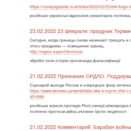
https://novayagazeta.ru/articles/2022/02/23/esli-kogo-t
російсько-українські відносини,гуманітарна політик
23.02.2022 23 февраля: праздник Терми
Сегодня, когда границы снова начинают трещать и 
этого праздника — освящение границ.
http://region.expert/terminus/
збройні сили,історія,пропаганда,фальсифікації
21.02.2022 Признание ОРДЛО. Поддержи
Сценарий выхода России в очередную фазу интенси
https://www.dsnews.ua/world/delo-idet-k-voyne-chto-i
451898
російська агресія,протидія Росії,санкції,міжнародна
політичні прогнози,війна,злочини проти людяності
21.02.2022 Комментарий: Барабан войны